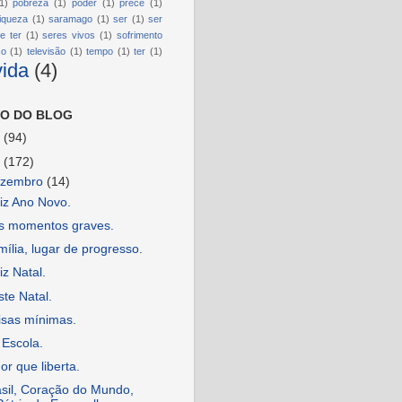
1)
pobreza
(1)
poder
(1)
prece
(1)
riqueza
(1)
saramago
(1)
ser
(1)
ser
e ter
(1)
seres vivos
(1)
sofrimento
so
(1)
televisão
(1)
tempo
(1)
ter
(1)
vida
(4)
O DO BLOG
6
(94)
5
(172)
ezembro
(14)
iz Ano Novo.
s momentos graves.
ília, lugar de progresso.
iz Natal.
te Natal.
isas mínimas.
 Escola.
r que liberta.
asil, Coração do Mundo,