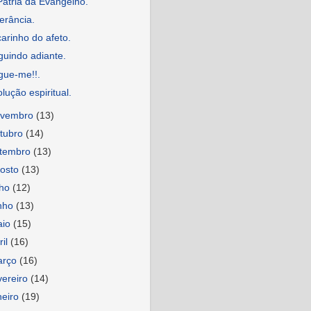
Pátria da Evangelho.
erância.
arinho do afeto.
guindo adiante.
gue-me!!.
lução espiritual.
ovembro
(13)
tubro
(14)
etembro
(13)
osto
(13)
lho
(12)
nho
(13)
aio
(15)
ril
(16)
arço
(16)
vereiro
(14)
neiro
(19)