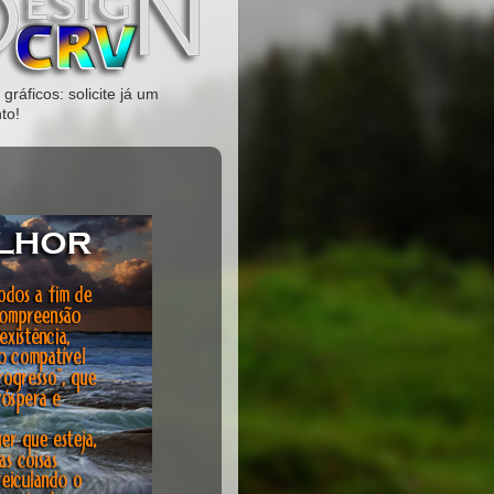
gráficos: solicite já um
to!