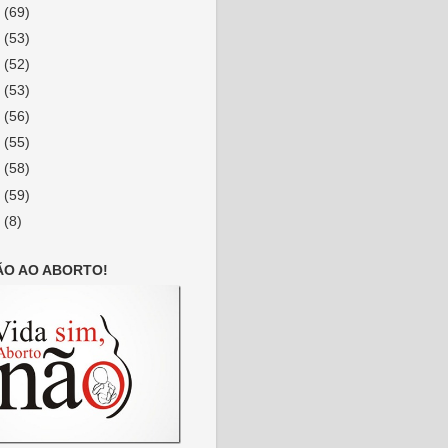
4
(69)
3
(53)
2
(52)
1
(53)
0
(56)
9
(55)
8
(58)
7
(59)
6
(8)
ÃO AO ABORTO!