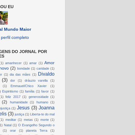
OU EU
al Mundo Maior
perfil completo
GENS DO JORNAL POR
ES
Amor
(1)
amanhecer
(1)
amar
(1)
novo
(2)
bondade
(1)
caridade
(1)
Divaldo
er
(1)
dia das mães
(1)
(3)
dor
(1)
dráuzio varella
(1)
(1)
Emmauel/Chico Xavier
(1)
)
Espiritismo
(1)
família
(1)
favor
(1)
(1)
feliz 2017
(1)
generosidade
(1)
(2)
humanidade
(1)
humano
(1)
Jesus
(3)
Joanna
njustiça
(1)
lis
(3)
justiça
(1)
Liberta-te do mal
(1)
meditar
(1)
metas
(1)
morte
(1)
1)
Natal
(1)
O Evangelho Segundo o
(1)
orar
(1)
planeta Terra
(1)