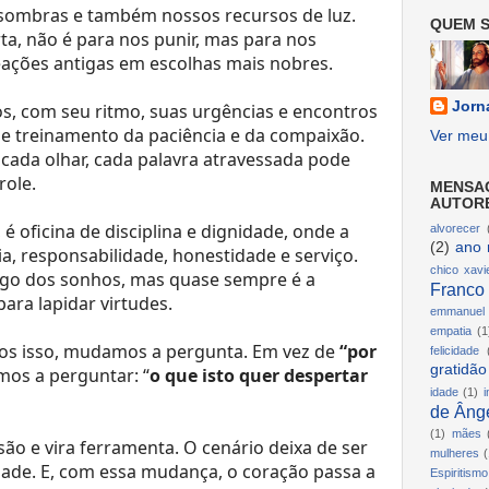
s sombras e também nossos recursos de luz.
QUEM S
ta, não é para nos punir, mas para nos
eações antigas em escolhas mais nobres.
Jorn
s, com seu ritmo, suas urgências e encontros
e treinamento da paciência e da compaixão.
Ver meu 
, cada olhar, cada palavra atravessada pode
role.
MENSA
AUTOR
 é oficina de disciplina e dignidade, onde a
alvorecer
(2)
ano 
, responsabilidade, honestidade e serviço.
chico xavi
o dos sonhos, mas quase sempre é a
Franco
para lapidar virtudes.
emmanuel
empatia
(1
 isso, mudamos a pergunta. Em vez de
“por
felicidade
gratidão
mos a perguntar: “
o que isto quer despertar
idade
(1)
i
de Ânge
(1)
mães
são e vira ferramenta. O cenário deixa de ser
mulheres
(
dade. E, com essa mudança, o coração passa a
Espiritismo