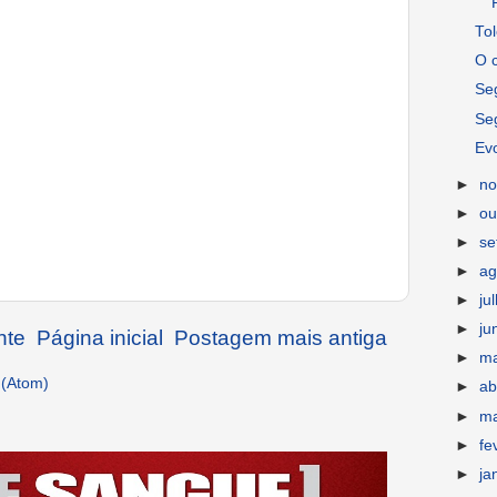
Tol
O c
Se
Se
Evo
►
n
►
ou
►
s
►
ag
►
ju
►
ju
nte
Página inicial
Postagem mais antiga
►
m
 (Atom)
►
ab
►
m
►
fe
►
ja