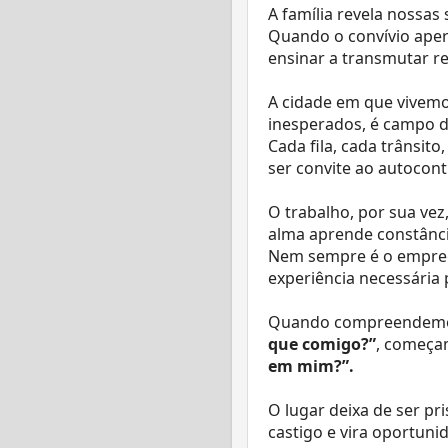
A família revela nossa
Quando o convívio aper
ensinar a transmutar r
A cidade em que vivemo
inesperados, é campo d
Cada fila, cada trânsito
ser convite ao autocont
O trabalho, por sua vez,
alma aprende constância
Nem sempre é o empreg
experiência necessária 
Quando compreendemos
que comigo?”
, começa
em mim?”.
O lugar deixa de ser pri
castigo e vira oportuni