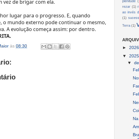
 vez de brigar com ela.
plenitude
(
rezar
(1)
ao invés d
hor lugar para o progresso. E, quando
(1)
suces
e, o mundo externo pode continuar o mesmo,
Terra
(1)
va. A evolução começa assim: por dentro.
RITA.
ARQUIV
aior
às
08:30
►
202
▼
202
rio:
▼
d
Fel
tário
No
Fam
Fel
Nes
Co
Na
Amo
Br