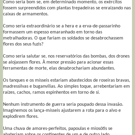
Como seria bom se, em determinado momento, os exércitos
fossem surpreendidos com plantas trepadeiras se enraizando nas
caixas de armamentos.
Como seria extraordinário se a hera e a erva-de-passarinho
formassem um espesso emaranhado em torno das
metralhadoras. O que fariam os soldados se desabrochassem
flores dos seus fuzis?
Como seria salutar se, nos reservatórios das bombas, dos drones
se alojassem flores. À menor pressão para acionar essas
ferramentas de morte, elas desabrochariam abundantes.
Os tanques e os mísseis estariam abastecidos de roseiras bravas,
madressilvas e buganvílias. Ao simples toque, arrebentariam em
raízes, cachos, ramos espinhentos em torno de si.
Nenhum instrumento de guerra seria poupado dessa invasão.
Imaginemos os lança-mísseis ajustarem a rota para o alvo e
explodirem flores.
Uma chuva de amores-perfeitos, papoulas e miosótis se
abateriam sobre os continentes de um e de outro lado.