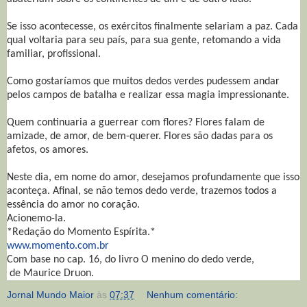
Se isso acontecesse, os exércitos finalmente selariam a paz. Cada
qual voltaria para seu país, para sua gente, retomando a vida
familiar, profissional.
Como gostaríamos que muitos dedos verdes pudessem andar
pelos campos de batalha e realizar essa magia impressionante.
Quem continuaria a guerrear com flores? Flores falam de
amizade, de amor, de bem-querer. Flores são dadas para os
afetos, os amores.
Neste dia, em nome do amor, desejamos profundamente que isso
aconteça. Afinal, se não temos dedo verde, trazemos todos a
essência do amor no coração.
Acionemo-la.
*Redação do Momento Espírita.*
www.momento.com.br
Com base no cap. 16, do livro O menino do dedo verde,
de Maurice Druon.
Jornal Mundo Maior
às
07:37
Nenhum comentário: