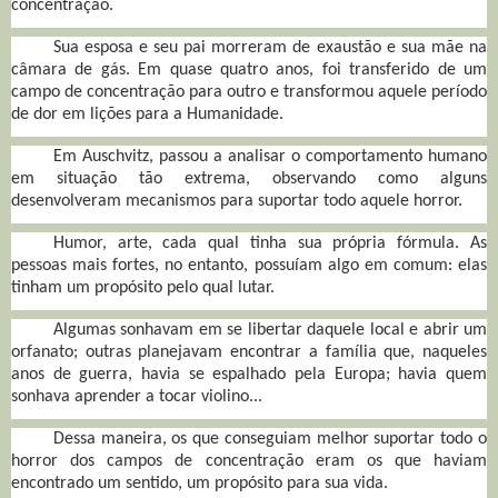
concentração.
Sua esposa e seu pai morreram de exaustão e sua mãe na
câmara de gás. Em quase quatro anos, foi transferido de um
campo de concentração para outro e transformou aquele período
de dor em lições para a Humanidade.
Em Auschvitz, passou a analisar o comportamento humano
em situação tão extrema, observando como alguns
desenvolveram mecanismos para suportar todo aquele horror.
Humor, arte, cada qual tinha sua própria fórmula. As
pessoas mais fortes, no entanto, possuíam algo em comum: elas
tinham um propósito pelo qual lutar.
Algumas sonhavam em se libertar daquele local e abrir um
orfanato; outras planejavam encontrar a família que, naqueles
anos de guerra, havia se espalhado pela Europa; havia quem
sonhava aprender a tocar violino...
Dessa maneira, os que conseguiam melhor suportar todo o
horror dos campos de concentração eram os que haviam
encontrado um sentido, um propósito para sua vida.