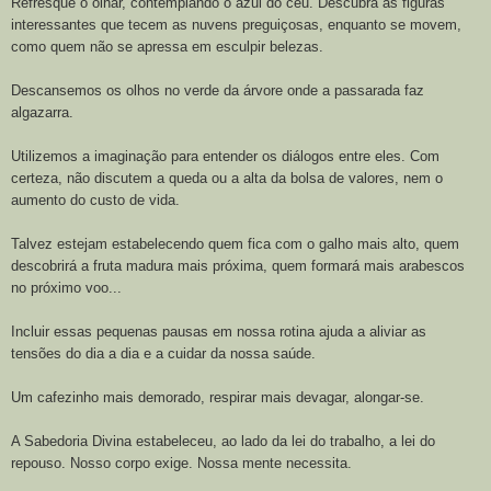
Refresque o olhar, contemplando o azul do céu. Descubra as figuras
interessantes que tecem as nuvens preguiçosas, enquanto se movem,
como quem não se apressa em esculpir belezas.
Descansemos os olhos no verde da árvore onde a passarada faz
algazarra.
Utilizemos a imaginação para entender os diálogos entre eles. Com
certeza, não discutem a queda ou a alta da bolsa de valores, nem o
aumento do custo de vida.
Talvez estejam estabelecendo quem fica com o galho mais alto, quem
descobrirá a fruta madura mais próxima, quem formará mais arabescos
no próximo voo...
Incluir essas pequenas pausas em nossa rotina ajuda a aliviar as
tensões do dia a dia e a cuidar da nossa saúde.
Um cafezinho mais demorado, respirar mais devagar, alongar-se.
A Sabedoria Divina estabeleceu, ao lado da lei do trabalho, a lei do
repouso. Nosso corpo exige. Nossa mente necessita.