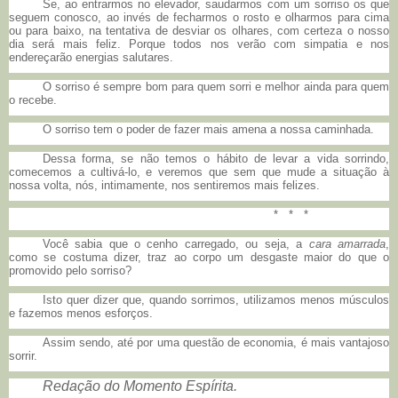
Se, ao entrarmos no elevador, saudarmos com um sorriso os que
seguem conosco, ao invés de fecharmos o rosto e olharmos para cima
ou para baixo, na tentativa de desviar os olhares, com certeza o nosso
dia será mais feliz. Porque todos nos verão com simpatia e nos
endereçarão energias salutares.
O sorriso é sempre bom para quem sorri e melhor ainda para quem
o recebe.
O sorriso tem o poder de fazer mais amena a nossa caminhada.
Dessa forma, se não temos o hábito de levar a vida sorrindo,
comecemos a cultivá-lo, e veremos que sem que mude a situação à
nossa volta, nós, intimamente, nos sentiremos mais felizes.
* * *
Você sabia que o cenho carregado, ou seja, a
cara amarrada
,
como se costuma dizer, traz ao corpo um desgaste maior do que o
promovido pelo sorriso?
Isto quer dizer que, quando sorrimos, utilizamos menos músculos
e fazemos menos esforços.
Assim sendo, até por uma questão de economia, é mais vantajoso
sorrir.
Redação do Momento Espírita.