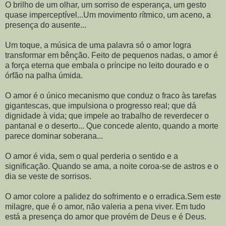
O brilho de um olhar, um sorriso de esperança, um gesto
quase imperceptível...Um movimento rítmico, um aceno, a
presença do ausente...
Um toque, a música de uma palavra só o amor logra
transformar em bênção. Feito de pequenos nadas, o amor é
a força eterna que embala o príncipe no leito dourado e o
órfão na palha úmida.
O amor é o único mecanismo que conduz o fraco às tarefas
gigantescas, que impulsiona o progresso real; que dá
dignidade à vida; que impele ao trabalho de reverdecer o
pantanal e o deserto... Que concede alento, quando a morte
parece dominar soberana...
O amor é vida, sem o qual perderia o sentido e a
significação. Quando se ama, a noite coroa-se de astros e o
dia se veste de sorrisos.
O amor colore a palidez do sofrimento e o erradica.Sem este
milagre, que é o amor, não valeria a pena viver. Em tudo
está a presença do amor que provém de Deus e é Deus.