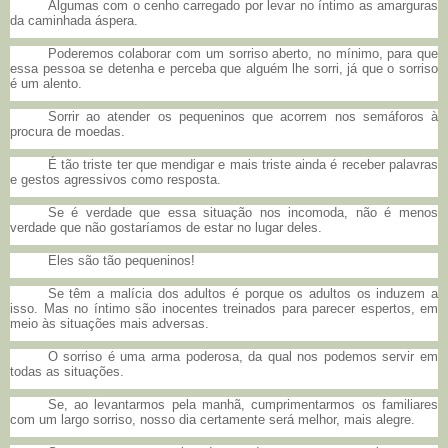
Algumas com o cenho carregado por levar no íntimo as amarguras
da caminhada áspera.
Poderemos colaborar com um sorriso aberto, no mínimo, para que
essa pessoa se detenha e perceba que alguém lhe sorri, já que o sorriso
é um alento.
Sorrir ao atender os pequeninos que acorrem nos semáforos à
procura de moedas.
É tão triste ter que mendigar e mais triste ainda é receber palavras
e gestos agressivos como resposta.
Se é verdade que essa situação nos incomoda, não é menos
verdade que não gostaríamos de estar no lugar deles.
Eles são tão pequeninos!
Se têm a malícia dos adultos é porque os adultos os induzem a
isso. Mas no íntimo são inocentes treinados para parecer espertos, em
meio às situações mais adversas.
O sorriso é uma arma poderosa, da qual nos podemos servir em
todas as situações.
Se, ao levantarmos pela manhã, cumprimentarmos os familiares
com um largo sorriso, nosso dia certamente será melhor, mais alegre.