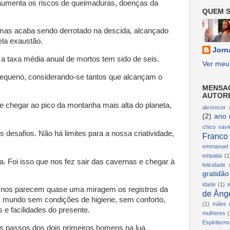
s, aumenta os riscos de queimaduras, doenças da
QUEM S
mas acaba sendo derrotado na descida, alcançado
la exaustão.
Jorn
a taxa média anual de mortos tem sido de seis.
Ver meu 
queno, considerando-se tantos que alcançam o
MENSA
AUTOR
e chegar ao pico da montanha mais alta do planeta,
alvorecer
(2)
ano 
chico xavi
desafios. Não há limites para a nossa criatividade,
Franco
emmanuel
empatia
(1
. Foi isso que nos fez sair das cavernas e chegar à
felicidade
gratidão
idade
(1)
i
 nos parecem quase uma miragem os registros da
de Ânge
m mundo sem condições de higiene, sem conforto,
(1)
mães
e facilidades do presente.
mulheres
(
Espiritismo
s passos dos dois primeiros homens na lua.