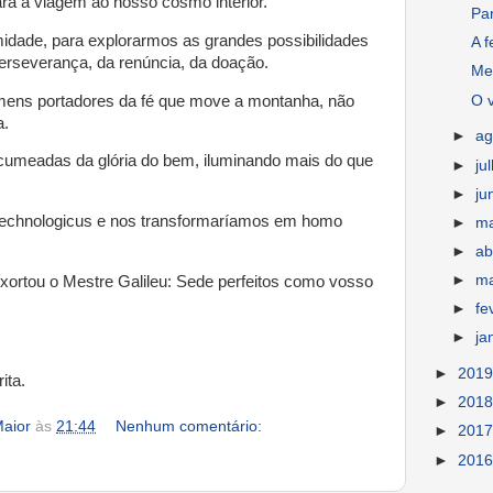
ra a viagem ao nosso cosmo interior.
Pa
midade, para explorarmos as grandes possibilidades
A f
erseverança, da renúncia, da doação.
Meu
O v
mens portadores da fé que move a montanha, não
a.
►
ag
umeadas da glória do bem, iluminando mais do que
►
ju
►
ju
technologicus e nos transformaríamos em homo
►
m
►
ab
►
m
ortou o Mestre Galileu: Sede perfeitos como vosso
►
fe
►
ja
►
201
ita.
►
201
aior
às
21:44
Nenhum comentário:
►
201
►
201