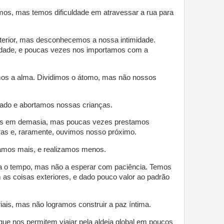
amos, mas temos dificuldade em atravessar a rua para
erior, mas desconhecemos a nossa intimidade.
dade, e poucas vezes nos importamos com a
os a alma. Dividimos o átomo, mas não nossos
ado e abortamos nossas crianças.
s em demasia, mas poucas vezes prestamos
ras e, raramente, ouvimos nosso próximo.
amos mais, e realizamos menos.
a o tempo, mas não a esperar com paciência. Temos
 as coisas exteriores, e dado pouco valor ao padrão
ais, mas não logramos construir a paz íntima.
e nos permitem viajar pela aldeia global em poucos