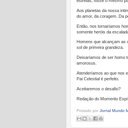
estrelas, fosse o mesmo pa
Aos planetas da nossa inti
do amor, da coragem. Da p
Então, nos tornaríamos ho
somente heróis da escalad
Homens que alcançam as c
sol de primeira grandeza.
Deixaríamos de ser homo 
amorosus.
Atenderíamos ao que nos ex
Pai Celestial é perfeito.
Aceitaremos o desafio?
Redação do Momento Espír
Postado por
Jornal Mundo M