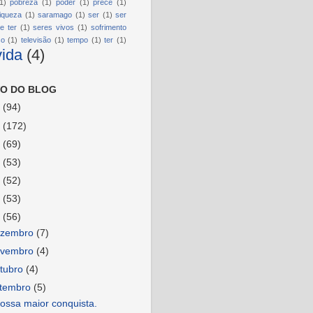
1)
pobreza
(1)
poder
(1)
prece
(1)
riqueza
(1)
saramago
(1)
ser
(1)
ser
e ter
(1)
seres vivos
(1)
sofrimento
so
(1)
televisão
(1)
tempo
(1)
ter
(1)
vida
(4)
O DO BLOG
6
(94)
5
(172)
4
(69)
3
(53)
2
(52)
1
(53)
0
(56)
ezembro
(7)
ovembro
(4)
tubro
(4)
etembro
(5)
ossa maior conquista.