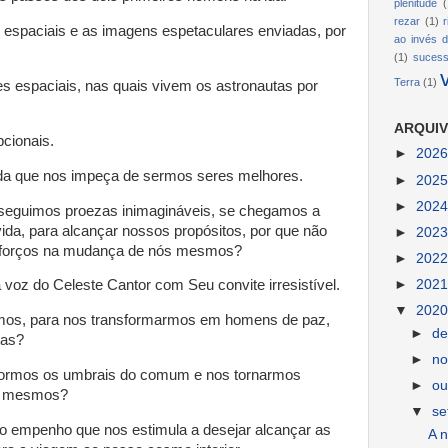
plenitude
(
rezar
(1)
spaciais e as imagens espetaculares enviadas, por
ao invés d
(1)
suces
Terra
(1)
s espaciais, nas quais vivem os astronautas por
ARQUIV
cionais.
►
202
ada que nos impeça de sermos seres melhores.
►
202
►
202
nseguimos proezas inimagináveis, se chegamos a
vida, para alcançar nossos propósitos, por que não
►
202
sforços na mudança de nós mesmos?
►
202
►
202
voz do Celeste Cantor com Seu convite irresistível.
▼
202
irmos, para nos transformarmos em homens de paz,
►
d
tas?
►
n
spormos os umbrais do comum e nos tornarmos
►
ou
i mesmos?
▼
s
 o empenho que nos estimula a desejar alcançar as
A n