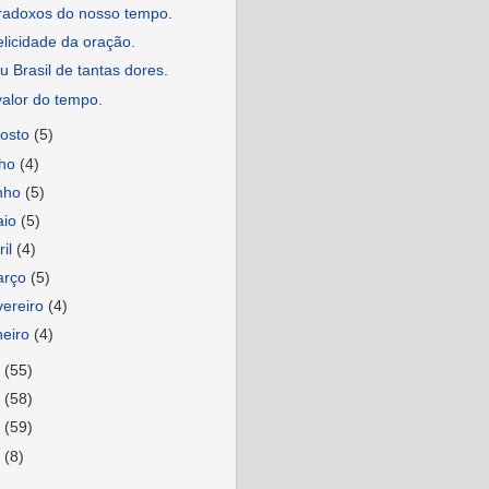
radoxos do nosso tempo.
elicidade da oração.
 Brasil de tantas dores.
alor do tempo.
osto
(5)
lho
(4)
nho
(5)
aio
(5)
ril
(4)
arço
(5)
vereiro
(4)
neiro
(4)
9
(55)
8
(58)
7
(59)
6
(8)