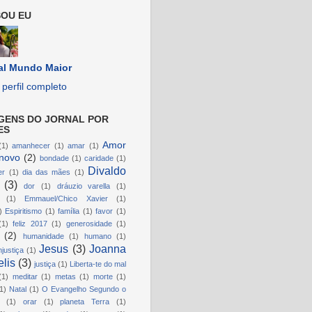
OU EU
al Mundo Maior
perfil completo
GENS DO JORNAL POR
ES
Amor
(1)
amanhecer
(1)
amar
(1)
novo
(2)
bondade
(1)
caridade
(1)
Divaldo
er
(1)
dia das mães
(1)
(3)
dor
(1)
dráuzio varella
(1)
(1)
Emmauel/Chico Xavier
(1)
)
Espiritismo
(1)
família
(1)
favor
(1)
(1)
feliz 2017
(1)
generosidade
(1)
(2)
humanidade
(1)
humano
(1)
Jesus
(3)
Joanna
njustiça
(1)
lis
(3)
justiça
(1)
Liberta-te do mal
(1)
meditar
(1)
metas
(1)
morte
(1)
1)
Natal
(1)
O Evangelho Segundo o
(1)
orar
(1)
planeta Terra
(1)