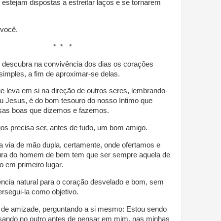
estejam dispostas a estreitar laços e se tornarem
 você.
* *
 descubra na convivência dos dias os corações
simples, a fim de aproximar-se delas.
e leva em si na direção de outros seres, lembrando-
u Jesus, é do bom tesouro do nosso íntimo que
isas boas que dizemos e fazemos.
os precisa ser, antes de tudo, um bom amigo.
 via de mão dupla, certamente, onde ofertamos e
ura do homem de bem tem que ser sempre aquela de
o em primeiro lugar.
ência natural para o coração desvelado e bom, sem
rsegui-la como objetivo.
s de amizade, perguntando a si mesmo: Estou sendo
ando no outro antes de pensar em mim, nas minhas