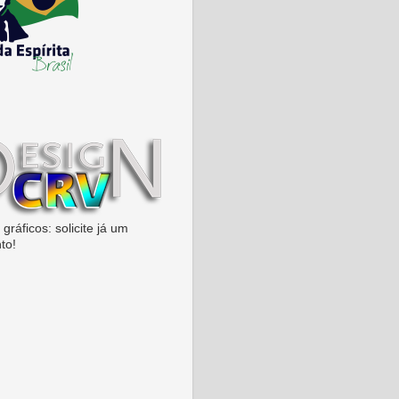
gráficos: solicite já um
to!