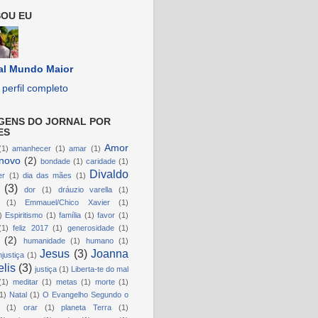
OU EU
al Mundo Maior
perfil completo
GENS DO JORNAL POR
ES
Amor
(1)
amanhecer
(1)
amar
(1)
novo
(2)
bondade
(1)
caridade
(1)
Divaldo
er
(1)
dia das mães
(1)
(3)
dor
(1)
dráuzio varella
(1)
(1)
Emmauel/Chico Xavier
(1)
)
Espiritismo
(1)
família
(1)
favor
(1)
(1)
feliz 2017
(1)
generosidade
(1)
(2)
humanidade
(1)
humano
(1)
Jesus
(3)
Joanna
njustiça
(1)
lis
(3)
justiça
(1)
Liberta-te do mal
(1)
meditar
(1)
metas
(1)
morte
(1)
1)
Natal
(1)
O Evangelho Segundo o
(1)
orar
(1)
planeta Terra
(1)