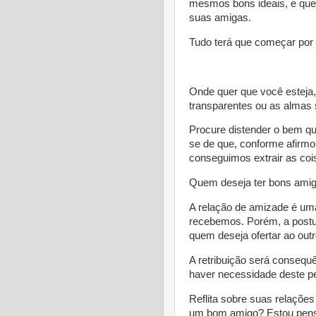
mesmos bons ideais, e que 
suas amigas.
Tudo terá que começar por
* 
Onde quer que você esteja,
transparentes ou as almas 
Procure distender o bem qu
se de que, conforme afirmo
conseguimos extrair as co
Quem deseja ter bons amig
A relação de amizade é uma
recebemos. Porém, a post
quem deseja ofertar ao outr
A retribuição será consequ
haver necessidade deste pe
Reflita sobre suas relaçõe
um bom amigo? Estou pens