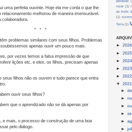
plenitude
(
rezar
(1)
ui uma perfeita ouvinte. Hoje ela me conta o que lhe
ao invés d
o relacionamento melhorou de maneira imensurável.
(1)
suces
a colaboradora.
Terra
(1)
* *
ARQUIV
têm problemas similares com seus filhos. Problemas
►
202
 soubéssemos apenas ouvir um pouco mais.
►
202
s, por vezes temos a falsa impressão de que
►
202
roferir lições etc, e eles, os filhos, precisam apenas
►
202
►
202
 seus filhos não os ouvem e tudo parece que entra
▼
202
tro.
►
d
bem ouvir seus filhos?
►
n
abem que o aprendizado não se dá apenas por
►
ou
►
s
, e mais, o processo de construção de uma boa
►
ag
ssar pelo diálogo.
►
ju