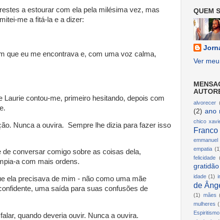
restes a estourar com ela pela milésima vez, mas
QUEM S
mitei-me a fitá-la e a dizer:
Jorn
em que eu me encontrava e, com uma voz calma,
Ver meu 
MENSA
AUTOR
 Laurie contou-me, primeiro hesitando, depois com
alvorecer
e.
(2)
ano 
chico xavi
ção. Nunca a ouvira. Sempre lhe dizia para fazer isso
Franco
emmanuel
empatia
(1
 de conversar comigo sobre as coisas dela,
felicidade
rompia-a com mais ordens.
gratidão
idade
(1)
i
e ela precisava de mim - não como uma mãe
de Ânge
nfidente, uma saída para suas confusões de
(1)
mães
mulheres
(
Espiritismo
, falar, quando deveria ouvir. Nunca a ouvira.