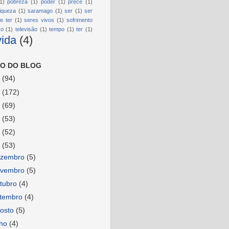
1)
pobreza
(1)
poder
(1)
prece
(1)
riqueza
(1)
saramago
(1)
ser
(1)
ser
e ter
(1)
seres vivos
(1)
sofrimento
so
(1)
televisão
(1)
tempo
(1)
ter
(1)
vida
(4)
O DO BLOG
6
(94)
5
(172)
4
(69)
3
(53)
2
(52)
1
(53)
ezembro
(5)
ovembro
(5)
tubro
(4)
etembro
(4)
osto
(5)
lho
(4)