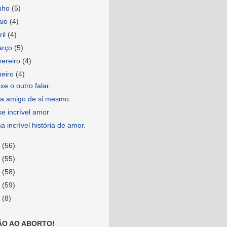
nho
(5)
aio
(4)
ril
(4)
arço
(5)
vereiro
(4)
neiro
(4)
xe o outro falar.
ja amigo de si mesmo.
e incrível amor
 incrível história de amor.
0
(56)
9
(55)
8
(58)
7
(59)
6
(8)
ÃO AO ABORTO!