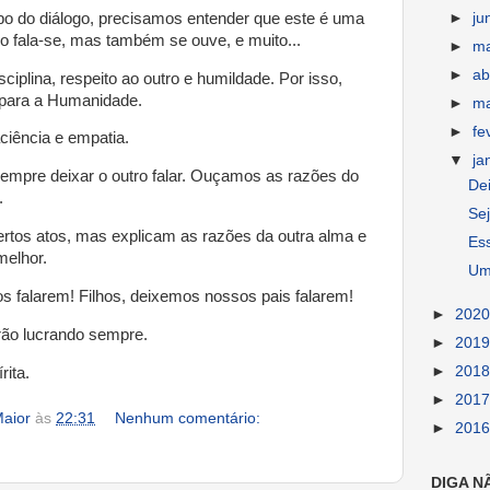
►
ju
 do diálogo, precisamos entender que este é uma
go fala-se, mas também se ouve, e muito...
►
m
►
ab
sciplina, respeito ao outro e humildade. Por isso,
il para a Humanidade.
►
m
►
fe
ciência e empatia.
▼
ja
empre deixar o outro falar. Ouçamos as razões do
Dei
.
Se
certos atos, mas explicam as razões da outra alma e
Ess
elhor.
Uma
os falarem! Filhos, deixemos nossos pais falarem!
►
202
irão lucrando sempre.
►
201
►
201
ita.
►
201
aior
às
22:31
Nenhum comentário:
►
201
DIGA N