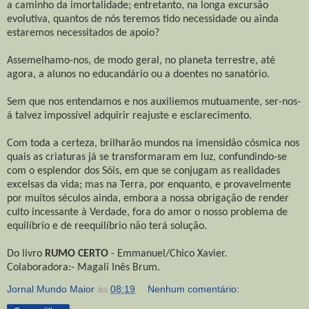
a caminho da imortalidade; entretanto, na longa excursão
evolutiva, quantos de nós teremos tido necessidade ou ainda
estaremos necessitados de apoio?
Assemelhamo-nos, de modo geral, no planeta terrestre, até
agora, a alunos no educandário ou a doentes no sanatório.
Sem que nos entendamos e nos auxiliemos mutuamente, ser-nos-
á talvez impossível adquirir reajuste e esclarecimento.
Com toda a certeza, brilharão mundos na imensidão cósmica nos
quais as criaturas já se transformaram em luz, confundindo-se
com o esplendor dos Sóis, em que se conjugam as realidades
excelsas da vida; mas na Terra, por enquanto, e provavelmente
por muitos séculos ainda, embora a nossa obrigação de render
culto incessante à Verdade, fora do amor o nosso problema de
equilíbrio e de reequilíbrio não terá solução.
Do livro
RUMO CERTO
- Emmanuel/Chico Xavier.
Colaboradora:- Magali Inês Brum.
Jornal Mundo Maior
às
08:19
Nenhum comentário: