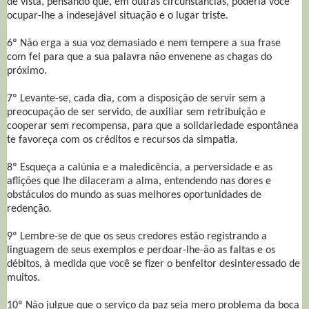
de vista, pensando que, em outras circunstâncias, poderia você
ocupar-lhe a indesejável situação e o lugar triste.
6º Não erga a sua voz demasiado e nem tempere a sua frase
com fel para que a sua palavra não envenene as chagas do
próximo.
7º Levante-se, cada dia, com a disposição de servir sem a
preocupação de ser servido, de auxiliar sem retribuição e
cooperar sem recompensa, para que a solidariedade espontânea
te favoreça com os créditos e recursos da simpatia.
8º Esqueça a calúnia e a maledicência, a perversidade e as
aflições que lhe dilaceram a alma, entendendo nas dores e
obstáculos do mundo as suas melhores oportunidades de
redenção.
9º Lembre-se de que os seus credores estão registrando a
linguagem de seus exemplos e perdoar-lhe-ão as faltas e os
débitos, à medida que você se fizer o benfeitor desinteressado de
muitos.
10º Não julgue que o serviço da paz seja mero problema da boca