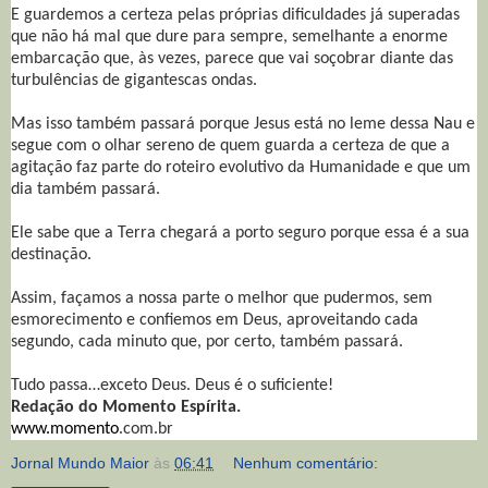
E guardemos a certeza pelas próprias dificuldades já superadas
que não há mal que dure para sempre, semelhante a enorme
embarcação que, às vezes, parece que vai soçobrar diante das
turbulências de gigantescas ondas.
Mas isso também passará porque Jesus está no leme dessa Nau e
segue com o olhar sereno de quem guarda a certeza de que a
agitação faz parte do roteiro evolutivo da Humanidade e que um
dia também passará.
Ele sabe que a Terra chegará a porto seguro porque essa é a sua
destinação.
Assim, façamos a nossa parte o melhor que pudermos, sem
esmorecimento e confiemos em Deus, aproveitando cada
segundo, cada minuto que, por certo, também passará.
Tudo passa…exceto Deus. Deus é o suficiente!
Redação do Momento Espírita.
www.momento
.com.br
Jornal Mundo Maior
às
06:41
Nenhum comentário: