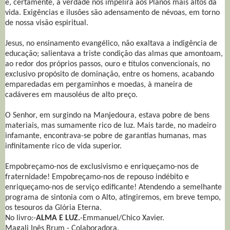
e, certamente, a verdade nos impelirá aos Planos mais altos da
vida. Exigências e ilusões são adensamento de névoas, em torno
de nossa visão espiritual.
Jesus, no ensinamento evangélico, não exaltava a indigência de
educação; salientava a triste condição das almas que amontoam,
ao redor dos próprios passos, ouro e títulos convencionais, no
exclusivo propósito de dominação, entre os homens, acabando
emparedadas em pergaminhos e moedas, à maneira de
cadáveres em mausoléus de alto preço.
O Senhor, em surgindo na Manjedoura, estava pobre de bens
materiais, mas sumamente rico de luz. Mais tarde, no madeiro
infamante, encontrava-se pobre de garantias humanas, mas
infinitamente rico de vida superior.
Empobreçamo-nos de exclusivismo e enriqueçamo-nos de
fraternidade! Empobreçamo-nos de repouso indébito e
enriqueçamo-nos de serviço edificante! Atendendo a semelhante
programa de sintonia com o Alto, atingiremos, em breve tempo,
os tesouros da Glória Eterna.
No livro:-
ALMA E LUZ.
-Emmanuel/Chico Xavier.
Magali Inês Brum - Colaboradora.