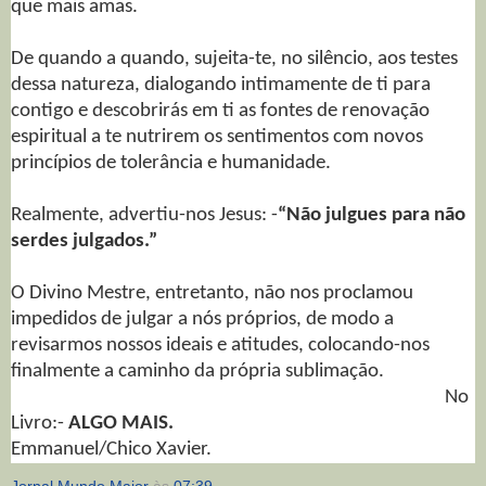
que mais amas.
De quando a quando, sujeita-te, no silêncio, aos testes
dessa natureza, dialogando intimamente de ti para
contigo e descobrirás em ti as fontes de renovação
espiritual a te nutrirem os sentimentos com novos
princípios de tolerância e humanidade.
Realmente, advertiu-nos Jesus: -
“Não julgues para não
serdes julgados.”
O Divino Mestre, entretanto, não nos proclamou
impedidos de julgar a nós próprios, de modo a
revisarmos nossos ideais e atitudes, colocando-nos
finalmente a caminho da própria sublimação.
No
Livro:-
ALGO MAIS.
Emmanuel/Chico Xavier.
Jornal Mundo Maior
às
07:39