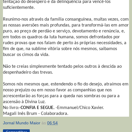
tentação do desespero e da delinquência para vencê-los
suficientemente.
Reunimo-nos através da família consanguínea, muitas vezes, com
as nossas aversões mais profundas, para transformá-las em amor
puro, ao preço de perdão e serviço, devotamento e renúncia, e,
em todos os quadros da luta humana, somos defrontados por
rudes provas que nos falam de perto às próprias necessidades, a
fim de que, na sublime vitória sobre nós mesmos, saibamos
buscar os cimos da vida.
Não te creias simplesmente tentado pelos outros à descida ao
despenhadeiro das trevas.
Somos nós mesmos que, estendendo o fio do desejo, atraímos em
nosso prejuízo ou em nosso favor as companhias que nos
acrescentarão as forças para a queda nas sombras ou para a
ascensão à Divina Luz.
No livro:-
CONFIA E SEGUE.
-Emmanuel/Chico Xavier.
Magali Inês Brum - Colaboradora.
Jornal Mundo Maior
às
06:54