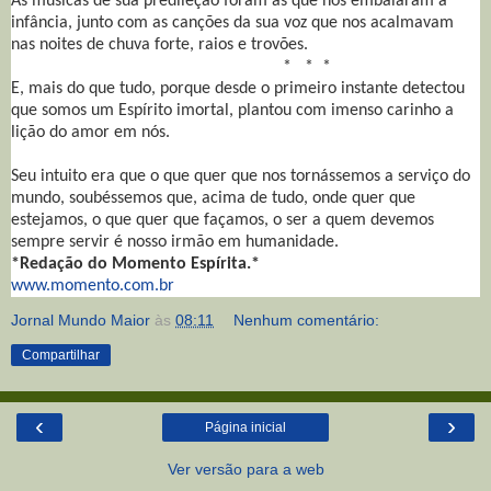
As músicas de sua predileção foram as que nos embalaram a
infância, junto com as canções da sua voz que nos acalmavam
nas noites de chuva forte, raios e trovões.
* * *
E, mais do que tudo, porque desde o primeiro instante detectou
que somos um Espírito imortal, plantou com imenso carinho a
lição do amor em nós.
Seu intuito era que o que quer que nos tornássemos a serviço do
mundo, soubéssemos que, acima de tudo, onde quer que
estejamos, o que quer que façamos, o ser a quem devemos
sempre servir é nosso irmão em humanidade.
*Redação do Momento Espírita.*
www.momento.com.br
Jornal Mundo Maior
às
08:11
Nenhum comentário:
Compartilhar
‹
›
Página inicial
Ver versão para a web