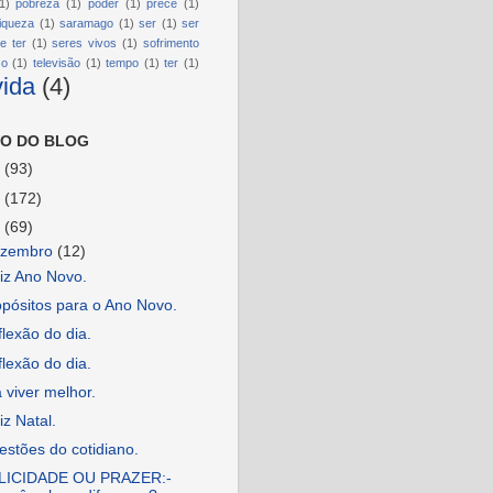
1)
pobreza
(1)
poder
(1)
prece
(1)
riqueza
(1)
saramago
(1)
ser
(1)
ser
e ter
(1)
seres vivos
(1)
sofrimento
so
(1)
televisão
(1)
tempo
(1)
ter
(1)
vida
(4)
O DO BLOG
6
(93)
5
(172)
4
(69)
ezembro
(12)
iz Ano Novo.
pósitos para o Ano Novo.
lexão do dia.
lexão do dia.
 viver melhor.
iz Natal.
stões do cotidiano.
LICIDADE OU PRAZER:-