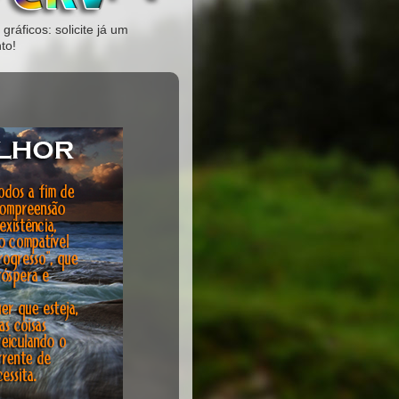
gráficos: solicite já um
to!