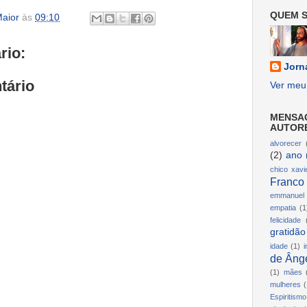
QUEM S
aior
às
09:10
rio:
Jorn
tário
Ver meu 
MENSA
AUTOR
alvorecer
(2)
ano 
chico xavi
Franco
emmanuel
empatia
(1
felicidade
gratidão
idade
(1)
i
de Ânge
(1)
mães
mulheres
(
Espiritismo