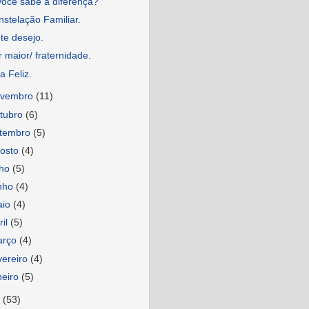
você sabe a diferença?
stelação Familiar.
te desejo.
 maior/ fraternidade.
a Feliz.
ovembro
(11)
tubro
(6)
etembro
(5)
osto
(4)
lho
(5)
nho
(4)
aio
(4)
ril
(5)
arço
(4)
vereiro
(4)
neiro
(5)
3
(53)