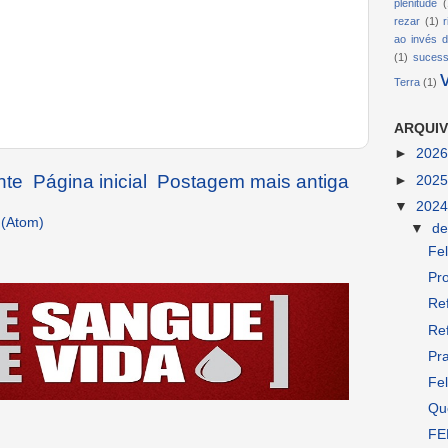
plenitude
(
rezar
(1)
ao invés d
(1)
suces
Terra
(1)
ARQUIV
►
202
nte
Página inicial
Postagem mais antiga
►
202
▼
202
 (Atom)
▼
d
Fel
Pro
Ref
Ref
Pra
Fel
Que
FE