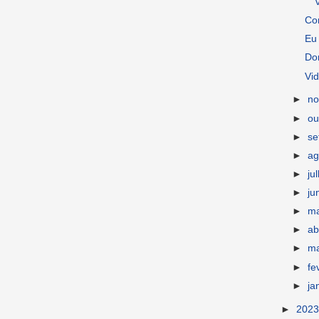
Con
Eu 
Dor
Vid
►
n
►
ou
►
s
►
ag
►
ju
►
ju
►
m
►
ab
►
m
►
fe
►
ja
►
202