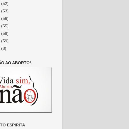
2
(52)
1
(53)
0
(56)
9
(55)
8
(58)
7
(59)
6
(8)
ÃO AO ABORTO!
O ESPÍRITA