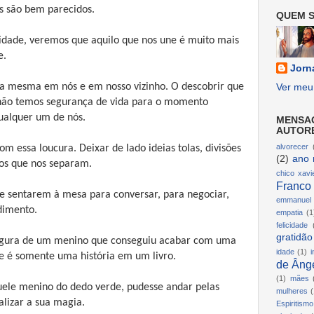
s são bem parecidos.
QUEM S
idade, veremos que aquilo que nos une é muito mais
e.
Jorn
é a mesma em nós e em nosso vizinho. O descobrir que
Ver meu 
 não temos segurança de vida para o momento
ualquer um de nós.
MENSA
AUTOR
alvorecer
m essa loucura. Deixar de lado ideias tolas, divisões
(2)
ano 
inos que nos separam.
chico xavi
Franco
se sentarem à mesa para conversar, para negociar,
emmanuel
dimento.
empatia
(1
felicidade
gratidão
igura de um menino que conseguiu acabar com uma
idade
(1)
i
ue é somente uma história em um livro.
de Ânge
(1)
mães
ele menino do dedo verde, pudesse andar pelas
mulheres
(
alizar a sua magia.
Espiritismo