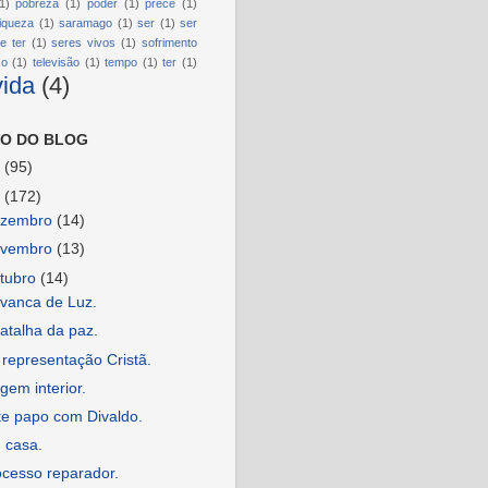
1)
pobreza
(1)
poder
(1)
prece
(1)
riqueza
(1)
saramago
(1)
ser
(1)
ser
e ter
(1)
seres vivos
(1)
sofrimento
so
(1)
televisão
(1)
tempo
(1)
ter
(1)
vida
(4)
O DO BLOG
6
(95)
5
(172)
ezembro
(14)
ovembro
(13)
tubro
(14)
avanca de Luz.
atalha da paz.
representação Cristã.
gem interior.
te papo com Divaldo.
 casa.
ocesso reparador.