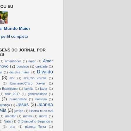
OU EU
al Mundo Maior
perfil completo
GENS DO JORNAL POR
ES
Amor
(1)
amanhecer
(1)
amar
(1)
novo
(2)
bondade
(1)
caridade
(1)
Divaldo
er
(1)
dia das mães
(1)
(3)
dor
(1)
dráuzio varella
(1)
(1)
Emmauel/Chico Xavier
(1)
)
Espiritismo
(1)
família
(1)
favor
(1)
(1)
feliz 2017
(1)
generosidade
(1)
(2)
humanidade
(1)
humano
(1)
Jesus
(3)
Joanna
njustiça
(1)
lis
(3)
justiça
(1)
Liberta-te do mal
(1)
meditar
(1)
metas
(1)
morte
(1)
1)
Natal
(1)
O Evangelho Segundo o
(1)
orar
(1)
planeta Terra
(1)