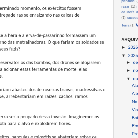
plenitude
(
rezar
(1)
erminado momento, os exércitos fossem
ao invés d
trepadeiras se enraizando nas caixas de
(1)
suces
Terra
(1)
se a hera e a erva-de-passarinho formassem um
ARQUIV
no das metralhadoras. O que fariam os soldados se
►
202
eus fuzis?
▼
202
►
d
 reservatórios das bombas, dos drones se alojassem
ra acionar essas ferramentas de morte, elas
►
n
s.
▼
ou
Al
ariam abastecidos de roseiras bravas, madressilvas e
A b
que, arrebentariam em raízes, cachos, ramos
Na 
Via
rra seria poupado dessa invasão. Imaginemos os
Ba
ota para o alvo e explodirem flores.
Em
Pr
tos, papoulas e miosótis se abateriam sobre os