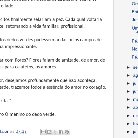
Or
ro lado.
En
rcitos finalmente selariam a paz. Cada qual voltaria
Jus
e, retomando a vida familiar, profissional.
Um
os dedos verdes pudessem andar pelos campos de
Fé,
ia impressionante.
No 
Fé,
r com flores? Flores falam de amizade, de amor, de
s para os afetos, os amores.
►
s
►
ag
r, desejamos profundamente que isso aconteça.
►
ju
verde, trazemos todos a essência do amor no coração.
►
ju
►
m
rita.*
►
ab
vro O menino do dedo verde,
►
m
►
fe
aior
às
07:37
►
ja