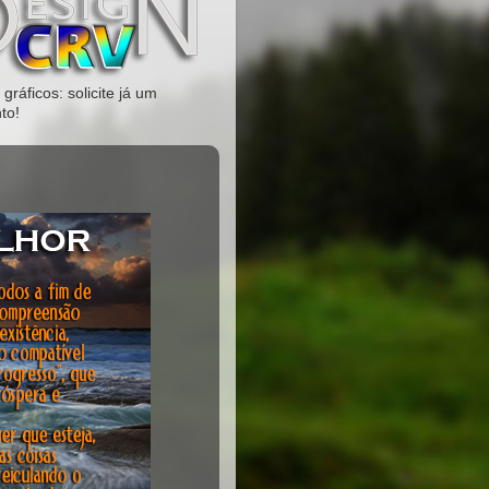
gráficos: solicite já um
to!