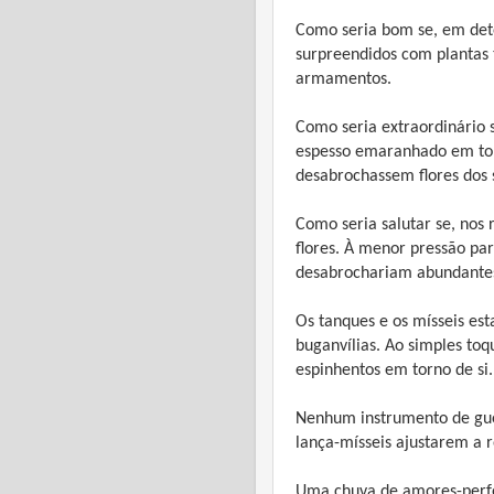
Como seria bom se, em det
surpreendidos com plantas 
armamentos.
Como seria extraordinário 
espesso emaranhado em tor
desabrochassem flores dos s
Como seria salutar se, nos
flores. À menor pressão pa
desabrochariam abundante
Os tanques e os mísseis est
buganvílias. Ao simples to
espinhentos em torno de si.
Nenhum instrumento de gue
lança-mísseis ajustarem a r
Uma chuva de amores-perfei