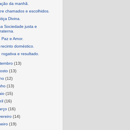
ação da manhã.
tre chamados e escolhidos.
tiça Divina.
a Sociedade justa e
fraterna.
 Paz e Amor.
recinto doméstico.
 rogativa e resultado.
etembro
(13)
osto
(13)
lho
(12)
nho
(13)
aio
(15)
ril
(16)
arço
(16)
vereiro
(14)
neiro
(19)