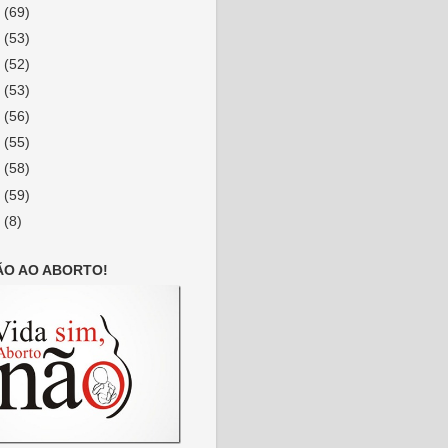
4
(69)
3
(53)
2
(52)
1
(53)
0
(56)
9
(55)
8
(58)
7
(59)
6
(8)
ÃO AO ABORTO!