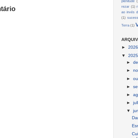
plenitude
(
rezar
(1)
tário
ao invés d
(1)
suces
Terra
(1)
ARQUIV
►
202
▼
202
►
d
►
n
►
ou
►
s
►
ag
►
ju
▼
ju
Dar
Es
Cu