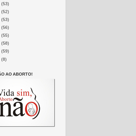
3
(53)
2
(52)
1
(53)
0
(56)
9
(55)
8
(58)
7
(59)
6
(8)
ÃO AO ABORTO!