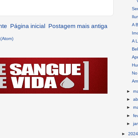
Se
Ilu
A 
nte
Página inicial
Postagem mais antiga
Imo
 (Atom)
A L
Bel
Ap
Hu
No 
Am
►
m
►
ab
►
m
►
fe
►
ja
►
202