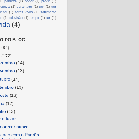
1)
pobreza
(1)
poder
(1)
prece
(1)
riqueza
(1)
saramago
(1)
ser
(1)
ser
e ter
(1)
seres vivos
(1)
sofrimento
so
(1)
televisão
(1)
tempo
(1)
ter
(1)
vida
(4)
O DO BLOG
6
(94)
5
(172)
ezembro
(14)
ovembro
(13)
tubro
(14)
etembro
(13)
osto
(13)
lho
(12)
nho
(13)
 e fazer.
morecer nunca.
idado com o Padrão