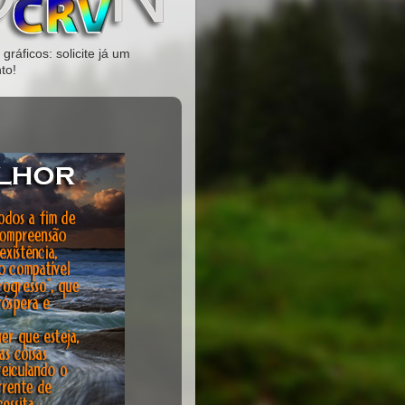
gráficos: solicite já um
to!