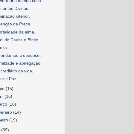
Vibratório da sua casa.
mentes Divinas.
minação interior.
Benção da Prece.
rtalidade da alma.
ei de Causa e Efeito.
eza.
rendamos a obedecer.
mildade e abnegação.
crediário da vida.
or e Paz.
aio
(15)
ril
(16)
arço
(16)
vereiro
(14)
neiro
(19)
4
(69)