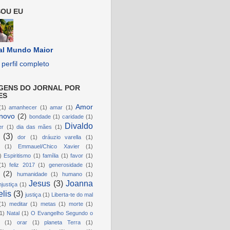
OU EU
al Mundo Maior
perfil completo
GENS DO JORNAL POR
ES
Amor
(1)
amanhecer
(1)
amar
(1)
novo
(2)
bondade
(1)
caridade
(1)
Divaldo
er
(1)
dia das mães
(1)
(3)
dor
(1)
dráuzio varella
(1)
(1)
Emmauel/Chico Xavier
(1)
)
Espiritismo
(1)
família
(1)
favor
(1)
(1)
feliz 2017
(1)
generosidade
(1)
(2)
humanidade
(1)
humano
(1)
Jesus
(3)
Joanna
njustiça
(1)
lis
(3)
justiça
(1)
Liberta-te do mal
(1)
meditar
(1)
metas
(1)
morte
(1)
1)
Natal
(1)
O Evangelho Segundo o
(1)
orar
(1)
planeta Terra
(1)