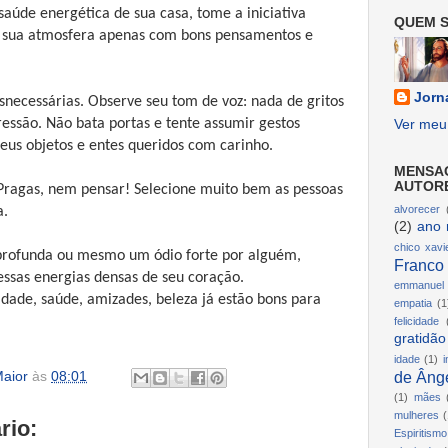
saúde energética de sua casa, tome a iniciativa
QUEM S
ar sua atmosfera apenas com bons pensamentos e
Jorn
esnecessárias. Observe seu tom de voz: nada de gritos
essão. Não bata portas e tente assumir gestos
Ver meu 
eus objetos e entes queridos com carinho.
MENSA
AUTOR
Pragas, nem pensar! Selecione muito bem as pessoas
alvorecer
a.
(2)
ano 
chico xavi
rofunda ou mesmo um ódio forte por alguém,
Franco
essas energias densas de seu coração.
emmanuel
idade, saúde, amizades, beleza já estão bons para
empatia
(1
felicidade
gratidão
idade
(1)
i
de Ânge
aior
às
08:01
(1)
mães
mulheres
(
rio:
Espiritismo