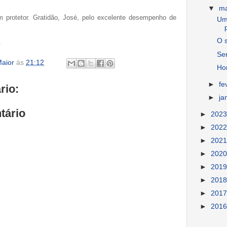
▼
m
protetor. Gratidão, José, pelo excelente desempenho de
Um
O 
.
Ser
aior
às
21:12
Ho
►
fe
rio:
►
ja
tário
►
202
►
202
►
202
►
202
►
201
►
201
►
201
►
201