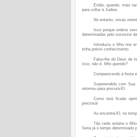
Então, quando, mais tar
para voltar à Judeia.
No entanto, novas orien
Isso porque ordens sev
determinadas pelo sucessor da 
Introduziu o filho nos 
tinha prévio conhecimento.
Falou-lhe do Deus de I
isso, não é, filho querido?
Comparecendo à festa em
Surpreendido com Sua a
retornou para procurá-lO.
Como terá ficado opri
preciosa!
Ao encontrá-lO, no temp
Tão cedo estaria o fil
Seria já o tempo determinado p