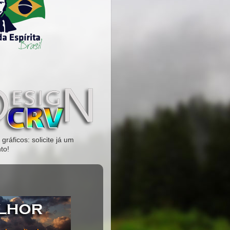
gráficos: solicite já um
to!