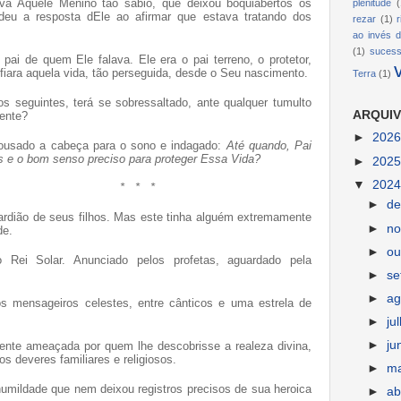
va Aquele Menino tão sábio, que deixou boquiabertos os
plenitude
(
deu a resposta dEle ao afirmar que estava tratando dos
rezar
(1)
ao invés d
(1)
suces
 pai de quem Ele falava. Ele era o pai terreno, o protetor,
fiara aquela vida, tão perseguida, desde o Seu nascimento.
Terra
(1)
s seguintes, terá se sobressaltado, ante qualquer tumulto
ARQUIV
gente?
►
202
pousado a cabeça para o sono e indagado:
Até quando, Pai
as e o bom senso preciso para proteger Essa Vida?
►
202
▼
202
*
*
*
►
d
uardião de seus filhos. Mas este tinha alguém extremamente
►
n
de.
►
ou
 Rei Solar. Anunciado pelos profetas, aguardado pela
►
s
►
ag
s mensageiros celestes, entre cânticos e uma estrela de
►
ju
►
ju
nte ameaçada por quem lhe descobrisse a realeza divina,
 os deveres familiares e religiosos.
►
m
umildade que nem deixou registros precisos de sua heroica
►
ab