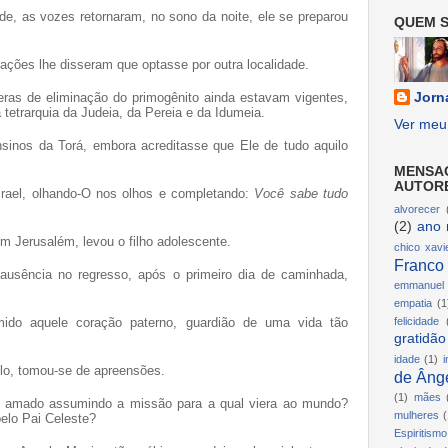
de, as vozes retornaram, no sono da noite, ele se preparou
QUEM S
tações lhe disseram que optasse por outra localidade.
Jorn
eras de eliminação do primogênito ainda estavam vigentes,
tetrarquia da Judeia, da Pereia e da Idumeia.
Ver meu 
ensinos da Torá, embora acreditasse que Ele de tudo aquilo
MENSA
AUTOR
srael, olhando-O nos olhos e completando:
Você sabe tudo
alvorecer
(2)
ano 
 Jerusalém, levou o filho adolescente.
chico xavi
Franco
usência no regresso, após o primeiro dia de caminhada,
emmanuel
empatia
(1
felicidade
mido aquele coração paterno, guardião de uma vida tão
gratidão
idade
(1)
i
lo, tomou-se de apreensões.
de Ânge
(1)
mães
ho amado assumindo a missão para a qual viera ao mundo?
mulheres
(
elo Pai Celeste?
Espiritismo