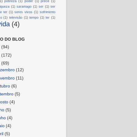
1)
pobreza
(1)
poder
(1)
prece
(1)
riqueza
(1)
saramago
(1)
ser
(1)
ser
e ter
(1)
seres vivos
(1)
sofrimento
so
(1)
televisão
(1)
tempo
(1)
ter
(1)
vida
(4)
O DO BLOG
6
(94)
5
(172)
4
(69)
ezembro
(12)
ovembro
(11)
tubro
(6)
etembro
(5)
osto
(4)
lho
(5)
nho
(4)
aio
(4)
ril
(5)