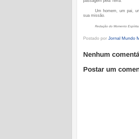
passagem pela Terra.
Um homem, um pai, um 
sua missão.
Redação do Momento Espírita
Postado por
Jornal Mundo M
Nenhum comentá
Postar um comen