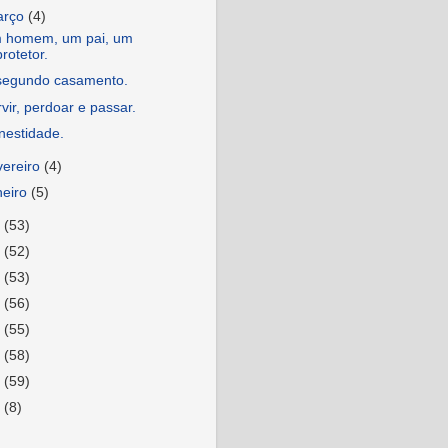
arço
(4)
 homem, um pai, um
protetor.
segundo casamento.
vir, perdoar e passar.
nestidade.
vereiro
(4)
neiro
(5)
3
(53)
2
(52)
1
(53)
0
(56)
9
(55)
8
(58)
7
(59)
6
(8)