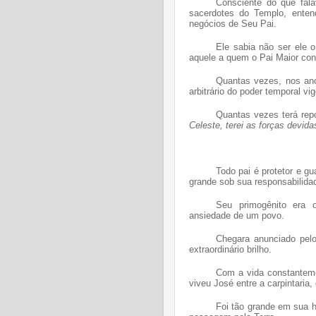
Consciente do que fala
sacerdotes do Templo, enten
negócios de Seu Pai.
Ele sabia não ser ele o
aquele a quem o Pai Maior con
Quantas vezes, nos ano
arbitrário do poder temporal vi
Quantas vezes terá re
Celeste, terei as forças devid
Todo pai é protetor e g
grande sob sua responsabilida
Seu primogênito era o
ansiedade de um povo.
Chegara anunciado pelo
extraordinário brilho.
Com a vida constanteme
viveu José entre a carpintaria,
Foi tão grande em sua h