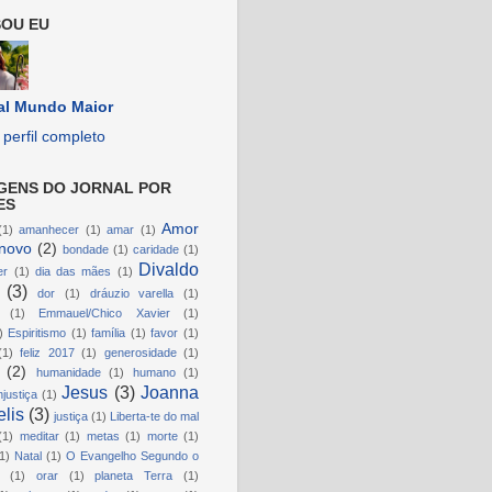
OU EU
al Mundo Maior
perfil completo
GENS DO JORNAL POR
ES
Amor
(1)
amanhecer
(1)
amar
(1)
novo
(2)
bondade
(1)
caridade
(1)
Divaldo
er
(1)
dia das mães
(1)
(3)
dor
(1)
dráuzio varella
(1)
(1)
Emmauel/Chico Xavier
(1)
)
Espiritismo
(1)
família
(1)
favor
(1)
(1)
feliz 2017
(1)
generosidade
(1)
(2)
humanidade
(1)
humano
(1)
Jesus
(3)
Joanna
njustiça
(1)
lis
(3)
justiça
(1)
Liberta-te do mal
(1)
meditar
(1)
metas
(1)
morte
(1)
1)
Natal
(1)
O Evangelho Segundo o
(1)
orar
(1)
planeta Terra
(1)