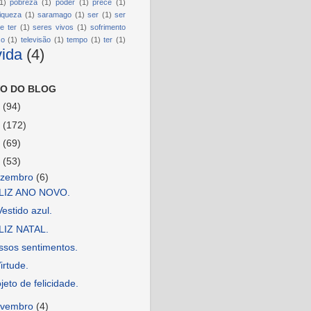
1)
pobreza
(1)
poder
(1)
prece
(1)
riqueza
(1)
saramago
(1)
ser
(1)
ser
e ter
(1)
seres vivos
(1)
sofrimento
so
(1)
televisão
(1)
tempo
(1)
ter
(1)
vida
(4)
O DO BLOG
6
(94)
5
(172)
4
(69)
3
(53)
ezembro
(6)
LIZ ANO NOVO.
estido azul.
LIZ NATAL.
ssos sentimentos.
irtude.
jeto de felicidade.
ovembro
(4)