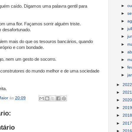
►
ou
uém caído. Digamos uma palavra gentil para
►
s
►
ag
 uma flor. Façamos sorrir alguém triste.
►
ju
 desafortunado.
►
ju
em mais do que os tesouros bancários, quando
►
m
róprio e com bondade.
►
ab
o, nem um gesto de socorro.
►
m
►
fe
 construtores do mundo melhor e de uma sociedade
►
ja
►
202
ita.
►
202
aior
às
20:09
►
202
►
201
rio:
►
201
►
201
tário
►
201