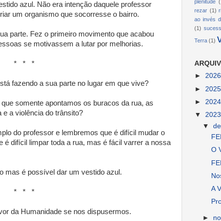
plenitude
(
tido azul. Não era intenção daquele professor
rezar
(1)
criar um organismo que socorresse o bairro.
ao invés d
(1)
suces
 sua parte. Fez o primeiro movimento que acabou
Terra
(1)
essoas se motivassem a lutar por melhorias.
 *
ARQUIV
►
202
tá fazendo a sua parte no lugar em que vive?
►
202
►
202
 que somente apontamos os buracos da rua, as
 e a violência do trânsito?
▼
202
▼
d
lo do professor e lembremos que é difícil mudar o
FE
 é difícil limpar toda a rua, mas é fácil varrer a nossa
O V
FE
rro mas é possível dar um vestido azul.
No
A V
 *
Pro
vor da Humanidade se nos dispusermos.
►
n