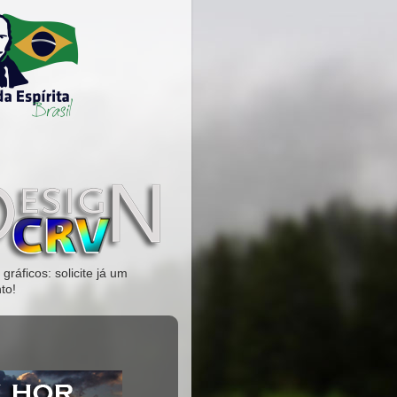
gráficos: solicite já um
to!