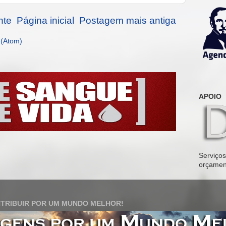
nte
Página inicial
Postagem mais antiga
 (Atom)
APOIO
Serviços 
orçamen
TRIBUIR POR UM MUNDO MELHOR!