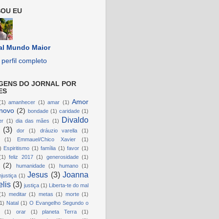
OU EU
al Mundo Maior
perfil completo
GENS DO JORNAL POR
ES
Amor
(1)
amanhecer
(1)
amar
(1)
novo
(2)
bondade
(1)
caridade
(1)
Divaldo
er
(1)
dia das mães
(1)
(3)
dor
(1)
dráuzio varella
(1)
(1)
Emmauel/Chico Xavier
(1)
)
Espiritismo
(1)
família
(1)
favor
(1)
(1)
feliz 2017
(1)
generosidade
(1)
(2)
humanidade
(1)
humano
(1)
Jesus
(3)
Joanna
njustiça
(1)
lis
(3)
justiça
(1)
Liberta-te do mal
(1)
meditar
(1)
metas
(1)
morte
(1)
1)
Natal
(1)
O Evangelho Segundo o
(1)
orar
(1)
planeta Terra
(1)