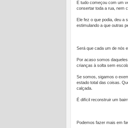
E tudo começou com um ves
consertar toda a rua, nem 
Ele fez o que podia, deu a
estimulando a que outras p
* *
Será que cada um de nós es
Por acaso somos daqueles
crianças à solta sem escola
Se somos, sigamos o exemp
estado total das coisas. Que
calçada.
É difícil reconstruir um bai
* *
Podemos fazer mais em fa