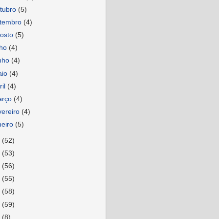
tubro
(5)
etembro
(4)
osto
(5)
lho
(4)
nho
(4)
aio
(4)
ril
(4)
arço
(4)
vereiro
(4)
neiro
(5)
2
(52)
1
(53)
0
(56)
9
(55)
8
(58)
7
(59)
6
(8)