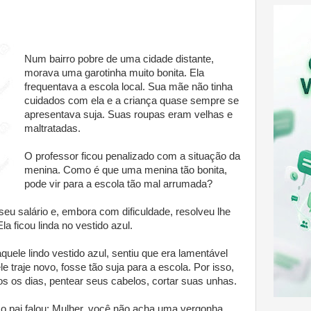
Num bairro pobre de uma cidade distante,
morava uma garotinha muito bonita. Ela
frequentava a escola local. Sua mãe não tinha
cuidados com ela e a criança quase sempre se
apresentava suja. Suas roupas eram velhas e
maltratadas.
O professor ficou penalizado com a situação da
menina. Como é que uma menina tão bonita,
pode vir para a escola tão mal arrumada?
eu salário e, embora com dificuldade, resolveu lhe
a ficou linda no vestido azul.
quele lindo vestido azul, sentiu que era lamentável
le traje novo, fosse tão suja para a escola. Por isso,
os os dias, pentear seus cabelos, cortar suas unhas.
 pai falou: Mulher, você não acha uma vergonha