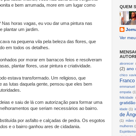
o bonita e bem arrumada, more em um lugar como
QUEM S
a? Nas horas vagas, eu vou dar uma pintura nas
e plantar um jardim.
Jorn
Ver meu 
cava na pequena vila pela beleza das flores, que
ado em todos os detalhes.
MENSA
AUTOR
gonhados por morar em barracos feios e resolveram
alvorecer
s, plantar flores, usar pintura e criatividade.
(2)
ano 
chico xavi
odo estava transformado. Um religioso, que
Franco
 as lutas daquela gente, pensou que eles bem
emmanuel
toridades.
empatia
(1
felicidade
ideias e saiu de lá com autorização para formar uma
gratidão
melhoramentos que seriam necessários ao bairro.
idade
(1)
i
de Ânge
ubstituída por asfalto e calçadas de pedra. Os esgotos
(1)
mães
dos e o bairro ganhou ares de cidadania.
mulheres
(
Espiritismo