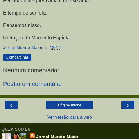
Felicidade de quem ama e que se ama.
É tempo de ser feliz.
Pensemos nisso.
Redação do Momento Espírita.
Jornal Mundo Maior
às
19:14
Compartilhar
Nenhum comentário:
Postar um comentário
‹
›
Página inicial
Ver versão para a web
QUEM SOU EU
Jornal Mundo Maior