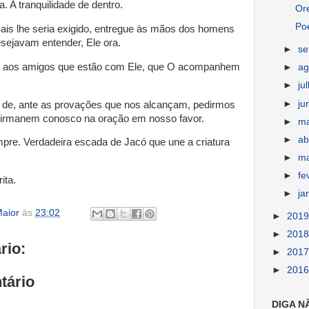
a. A tranquilidade de dentro.
Or
Po
mais lhe seria exigido, entregue às mãos dos homens
sejavam entender, Ele ora.
►
s
pede aos amigos que estão com Ele, que O acompanhem
►
ag
►
ju
►
ju
a de, ante as provações que nos alcançam, pedirmos
 irmanem conosco na oração em nosso favor.
►
m
►
ab
pre. Verdadeira escada de Jacó que une a criatura
►
m
►
fe
ita.
►
ja
aior
às
23:02
►
201
►
201
rio:
►
201
►
201
tário
DIGA N