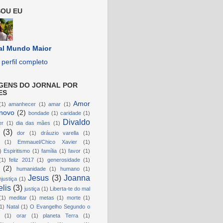
OU EU
al Mundo Maior
perfil completo
GENS DO JORNAL POR
ES
Amor
(1)
amanhecer
(1)
amar
(1)
novo
(2)
bondade
(1)
caridade
(1)
Divaldo
er
(1)
dia das mães
(1)
(3)
dor
(1)
dráuzio varella
(1)
(1)
Emmauel/Chico Xavier
(1)
)
Espiritismo
(1)
família
(1)
favor
(1)
(1)
feliz 2017
(1)
generosidade
(1)
(2)
humanidade
(1)
humano
(1)
Jesus
(3)
Joanna
njustiça
(1)
lis
(3)
justiça
(1)
Liberta-te do mal
(1)
meditar
(1)
metas
(1)
morte
(1)
1)
Natal
(1)
O Evangelho Segundo o
(1)
orar
(1)
planeta Terra
(1)