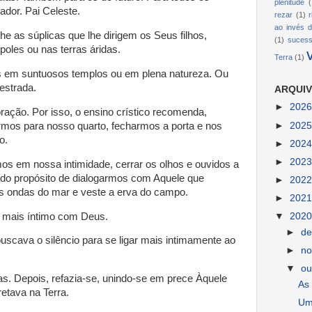
plenitude
(
dor. Pai Celeste.
rezar
(1)
ao invés d
he as súplicas que lhe dirigem os Seus filhos,
(1)
suces
oles ou nas terras áridas.
Terra
(1)
s em suntuosos templos ou em plena natureza. Ou
estrada.
ARQUIV
►
202
oração. Por isso, o ensino crístico recomenda,
►
202
rmos para nosso quarto, fecharmos a porta e nos
o.
►
202
►
202
mos em nossa intimidade, cerrar os olhos e ouvidos a
r do propósito de dialogarmos com Aquele que
►
202
as ondas do mar e veste a erva do campo.
►
202
o mais íntimo com Deus.
▼
202
►
d
uscava o silêncio para se ligar mais intimamente ao
►
n
▼
ou
as. Depois, refazia-se, unindo-se em prece Àquele
As
etava na Terra.
Um 