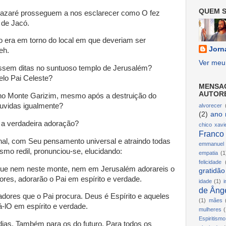
QUEM S
Nazaré prosseguem a nos esclarecer como O fez
 de Jacó.
 era em torno do local em que deveriam ser
Jorn
eh.
Ver meu 
ssem ditas no suntuoso templo de Jerusalém?
elo Pai Celeste?
MENSA
AUTOR
no Monte Garizim, mesmo após a destruição do
ouvidas igualmente?
alvorecer
(2)
ano 
, a verdadeira adoração?
chico xavi
Franco
nal, com Seu pensamento universal e atraindo todas
emmanuel
mo redil, pronunciou-se, elucidando:
empatia
(1
felicidade
que nem neste monte, nem em Jerusalém adorareis o
gratidão
ores, adorarão o Pai em espírito e verdade.
idade
(1)
i
de Ânge
adores que o Pai procura. Deus é Espírito e aqueles
(1)
mães
lO em espírito e verdade.
mulheres
(
Espiritismo
dias. Também para os do futuro. Para todos os