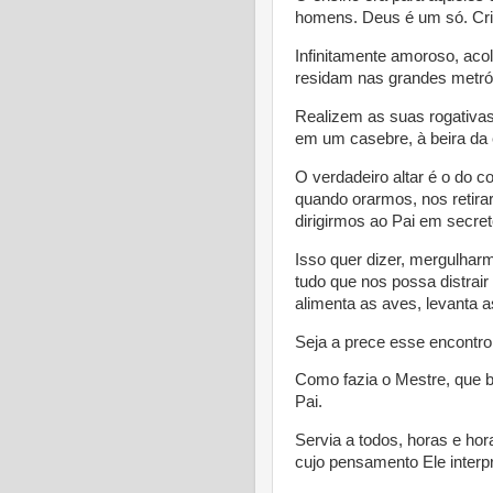
homens. Deus é um só. Cria
Infinitamente amoroso, acol
residam nas grandes metróp
Realizem as suas rogativa
em um casebre, à beira da 
O verdadeiro altar é o do c
quando orarmos, nos retira
dirigirmos ao Pai em secret
Isso quer dizer, mergulhar
tudo que nos possa distrai
alimenta as aves, levanta 
Seja a prece esse encontr
Como fazia o Mestre, que b
Pai.
Servia a todos, horas e hor
cujo pensamento Ele interpr