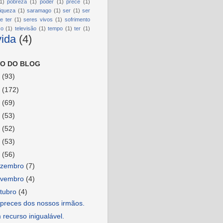
1)
pobreza
(1)
poder
(1)
prece
(1)
riqueza
(1)
saramago
(1)
ser
(1)
ser
e ter
(1)
seres vivos
(1)
sofrimento
so
(1)
televisão
(1)
tempo
(1)
ter
(1)
vida
(4)
O DO BLOG
6
(93)
5
(172)
4
(69)
3
(53)
2
(52)
1
(53)
0
(56)
ezembro
(7)
ovembro
(4)
tubro
(4)
 preces dos nossos irmãos.
recurso inigualável.