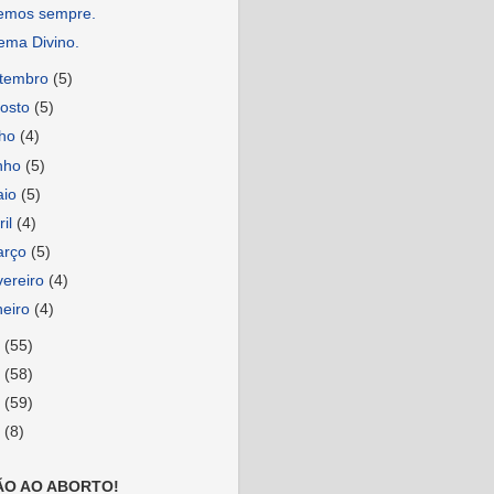
emos sempre.
ema Divino.
etembro
(5)
osto
(5)
lho
(4)
nho
(5)
aio
(5)
ril
(4)
arço
(5)
vereiro
(4)
neiro
(4)
9
(55)
8
(58)
7
(59)
6
(8)
ÃO AO ABORTO!