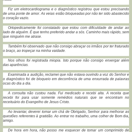
Fiz um eletrocardiograma e o diagnóstico registrou que estou precisando
de uma ponte de amor. As veias estão bloqueadas por não ter sido abastecido
o coração vazio.
Ortopedicamente foi constatado que estou com dificuldade de andar ao
lado de alguém. É que tenho preferido andar a sós. Caminho mais rápido, sem
que ninguém me atrase.
Também foi observado que não consigo abraçar os irmãos por ter fraturado
o braço, ao tropeçar na minha vaidade.
Nos olhos foi registrada miopia. Isto porque não consigo enxergar além
das aparências.
Examinada a audição, reclamei que não estava ouvindo a voz do Senhor e
o diagnóstico foi de bloqueio em decorrência de uma enxurrada de palavras
ocas do dia a dia.
A consulta não custou nada. Fui medicado e recebi alta. A receita que
recebi foi para usar somente remédios naturais que se encontram no
receituário do Evangelho de Jesus Cristo.
Ao levantar, deverei tomar um chá de
Obrigado, Senhor
para melhorar as
questões referentes à gratidão. Ao entrar no trabalho, uma colher de
Bom dia,
amigo.
De hora em hora, não posso me esquecer de tomar um comprimido de