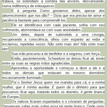
tratava, se estendiam à sombra das árvores, descansando,
numa indiferença de enlouquecer.
E à pergunta
Como gostamos deles, apesar dos
aborrecimentos que nos dão?
– Dizia que era preciso ter amor e
paciência bastante para compreendê-los.
Ele se identificava com cada paciente, sofria com seu
sofrimento, atormentava-se com suas ansiedades.
Um deles, depois de submetido a uma cirurgia,
recuperando a consciência, olhou com espanto ao redor e
exclamou, repetidas vezes:
Não sinto mais dor! Não sinto mais
dor!
Sua mão procurou a do benfeitor e a segurou, com força.
Então, pacientemente, Schweitzer se deixou ficar ali, tendo
entre as suas as negras mãos agradecidas.
Aproveitou a oportunidade e começou a dizer a ele e a
todos os demais que estavam no mesmo dormitório
escassamente iluminado:
Foi o Senhor Jesus quem me mandou para cá, e a minha
mulher, que é minha auxiliar. E quem dá o dinheiro para que
possamos ficar aqui, tratando todos os doentes, é gente branca
da Europa.
Os nativos ficaram espantados e o crivaram de perguntas.
Desejavam saber mais sobre essa tal gente branca. Onde vivia,