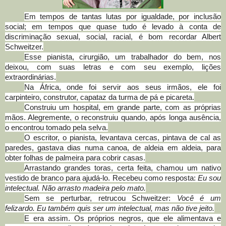
Em tempos de tantas lutas por igualdade, por inclusão
social; em tempos que quase tudo é levado à conta de
discriminação sexual, social, racial, é bom recordar Albert
Schweitzer.
Esse pianista, cirurgião, um trabalhador do bem, nos
deixou, com suas letras e com seu exemplo, lições
extraordinárias.
Na África, onde foi servir aos seus irmãos, ele foi
carpinteiro, construtor, capataz da turma de pá e picareta.
Construiu um hospital, em grande parte, com as próprias
mãos. Alegremente, o reconstruiu quando, após longa ausência,
o encontrou tomado pela selva.
O escritor, o pianista, levantava cercas, pintava de cal as
paredes, gastava dias numa canoa, de aldeia em aldeia, para
obter folhas de palmeira para cobrir casas.
Arrastando grandes toras, certa feita, chamou um nativo
vestido de branco para ajudá-lo. Recebeu como resposta:
Eu sou
intelectual. Não arrasto madeira pelo mato.
Sem se perturbar, retrucou Schweitzer:
Você é um
felizardo. Eu também quis ser um intelectual, mas não tive jeito.
E era assim. Os próprios negros, que ele alimentava e