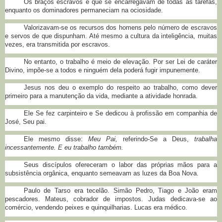
Os braços escravos é que se encarregavam de todas as tarefas,
enquanto os dominadores permaneciam na ociosidade.
Valorizavam-se os recursos dos homens pelo número de escravos
e servos de que dispunham. Até mesmo a cultura da inteligência, muitas
vezes, era transmitida por escravos.
No entanto, o trabalho é meio de elevação. Por ser Lei de caráter
Divino, impõe-se a todos e ninguém dela poderá fugir impunemente.
Jesus nos deu o exemplo do respeito ao trabalho, como dever
primeiro para a manutenção da vida, mediante a atividade honrada.
Ele Se fez carpinteiro e Se dedicou à profissão em companhia de
José, Seu pai.
Ele mesmo disse:
Meu Pai,
referindo-Se a Deus,
trabalha
incessantemente. E eu trabalho também.
Seus discípulos ofereceram o labor das próprias mãos para a
subsistência orgânica, enquanto semeavam as luzes da Boa Nova.
Paulo de Tarso era tecelão. Simão Pedro, Tiago e João eram
pescadores. Mateus, cobrador de impostos. Judas dedicava-se ao
comércio, vendendo peixes e quinquilharias. Lucas era médico.