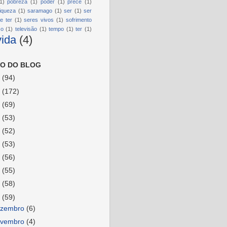
1)
pobreza
(1)
poder
(1)
prece
(1)
riqueza
(1)
saramago
(1)
ser
(1)
ser
e ter
(1)
seres vivos
(1)
sofrimento
so
(1)
televisão
(1)
tempo
(1)
ter
(1)
vida
(4)
O DO BLOG
6
(94)
5
(172)
4
(69)
3
(53)
2
(52)
1
(53)
0
(56)
9
(55)
8
(58)
7
(59)
ezembro
(6)
ovembro
(4)