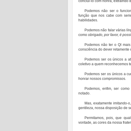
conclui-lo com honra, extraindo 
Podemos não ser o funcio
função que nos cabe com serie
habilidades.
Podemos não falar várias lí
como
obrigado, por favor, é poss
Podemos não ter o QI mais 
consciência do dever retamente 
Podemos ser os únicos a at
coletivo a quem reconhecemos te
Podemos ser os únicos a cum
honrar nossos compromissos.
Podemos, enfim, ser como 
notado.
Mas, exatamente imitando-o
gentileza, nossa disposição de se
Permitamos, pois, que qua
vontade, as cores da nossa frate