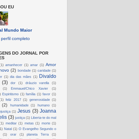
OU EU
al Mundo Maior
perfil completo
GENS DO JORNAL POR
ES
Amor
(1)
amanhecer
(1)
amar
(1)
novo
(2)
bondade
(1)
caridade
(1)
Divaldo
er
(1)
dia das mães
(1)
(3)
dor
(1)
dráuzio varella
(1)
(1)
Emmauel/Chico Xavier
(1)
)
Espiritismo
(1)
família
(1)
favor
(1)
(1)
feliz 2017
(1)
generosidade
(1)
(2)
humanidade
(1)
humano
(1)
Jesus
(3)
Joanna
njustiça
(1)
lis
(3)
justiça
(1)
Liberta-te do mal
(1)
meditar
(1)
metas
(1)
morte
(1)
1)
Natal
(1)
O Evangelho Segundo o
(1)
orar
(1)
planeta Terra
(1)