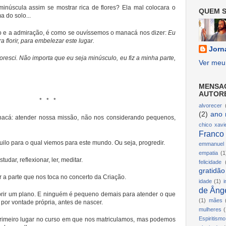
inúscula assim se mostrar rica de flores? Ela mal colocara o
QUEM S
a do solo...
to e a admiração, é como se ouvíssemos o manacá nos dizer:
Eu
 florir, para embelezar este lugar.
Jorn
floresci. Não importa que eu seja minúsculo, eu fiz a minha parte,
Ver meu 
MENSA
AUTOR
* * *
alvorecer
(2)
ano 
acá: atender nossa missão, não nos considerando pequenos,
chico xavi
Franco
ilo para o qual viemos para este mundo. Ou seja, progredir.
emmanuel
empatia
(1
udar, reflexionar, ler, meditar.
felicidade
gratidão
r a parte que nos toca no concerto da Criação.
idade
(1)
i
de Ânge
ir um plano. E ninguém é pequeno demais para atender o que
(1)
mães
 por vontade própria, antes de nascer.
mulheres
(
Espiritismo
rimeiro lugar no curso em que nos matriculamos, mas podemos