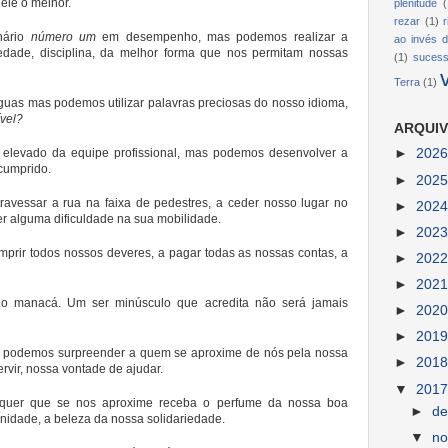
dele o melhor.
plenitude
(
rezar
(1)
nário
número um
em desempenho, mas podemos realizar a
ao invés d
dade, disciplina, da melhor forma que nos permitam nossas
(1)
suces
Terra
(1)
nguas mas podemos utilizar palavras preciosas do nosso idioma,
ível?
ARQUIV
elevado da equipe profissional, mas podemos desenvolver a
►
202
cumprido.
►
202
ravessar a rua na faixa de pedestres, a ceder nosso lugar no
►
202
r alguma dificuldade na sua mobilidade.
►
202
prir todos nossos deveres, a pagar todas as nossas contas, a
►
202
►
202
o manacá. Um ser minúsculo que acredita não será jamais
►
202
►
201
, podemos surpreender a quem se aproxime de nós pela nossa
►
201
rvir, nossa vontade de ajudar.
▼
201
lquer que se nos aproxime receba o perfume da nossa boa
►
d
rnidade, a beleza da nossa solidariedade.
▼
n