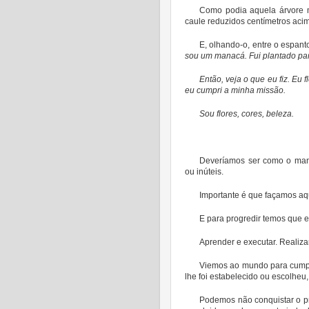
Como podia aquela árvore m
caule reduzidos centímetros acim
E, olhando-o, entre o espan
sou um manacá. Fui plantado para
Então, veja o que eu fiz. Eu 
eu cumpri a minha missão.
Sou flores, cores, beleza.
Deveríamos ser como o man
ou inúteis.
Importante é que façamos aqu
E para progredir temos que est
Aprender e executar. Realiza
Viemos ao mundo para cumpr
lhe foi estabelecido ou escolheu,
Podemos não conquistar o p