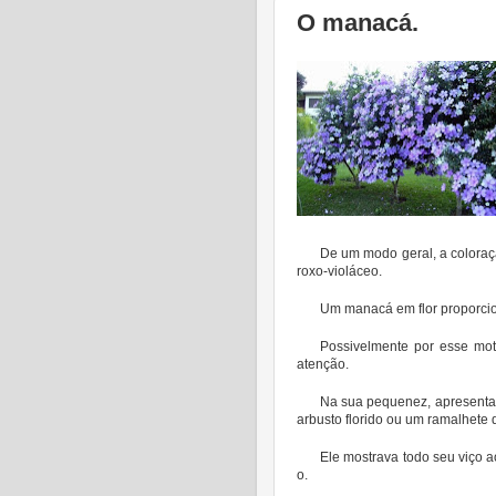
O manacá.
De um modo geral, a coloração
roxo-violáceo.
Um manacá em flor proporci
Possivelmente por esse mot
atenção.
Na sua pequenez, apresentav
arbusto florido ou um ramalhete d
Ele mostrava todo seu viço 
o.