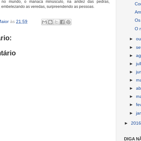
 no mundo, o manacá minúsculo, na aridez das pedras,
Con
, embelezando as veredas, surpreendendo as pessoas.
Am
Os
aior
às
21:59
O 
rio:
►
ou
►
s
tário
►
ag
►
ju
►
ju
►
m
►
ab
►
m
►
fe
►
ja
►
201
DIGA N