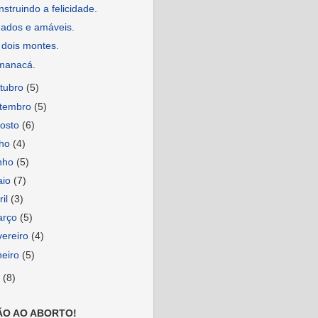
struindo a felicidade.
ados e amáveis.
 dois montes.
manacá.
tubro
(5)
etembro
(5)
osto
(6)
lho
(4)
nho
(5)
aio
(7)
ril
(3)
arço
(5)
vereiro
(4)
neiro
(5)
6
(8)
ÃO AO ABORTO!