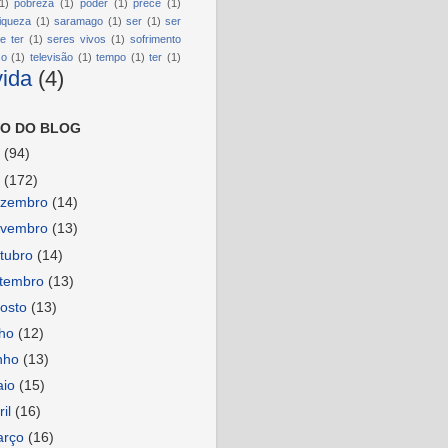
1)
pobreza
(1)
poder
(1)
prece
(1)
riqueza
(1)
saramago
(1)
ser
(1)
ser
e ter
(1)
seres vivos
(1)
sofrimento
so
(1)
televisão
(1)
tempo
(1)
ter
(1)
vida
(4)
O DO BLOG
6
(94)
5
(172)
ezembro
(14)
ovembro
(13)
tubro
(14)
etembro
(13)
osto
(13)
lho
(12)
nho
(13)
aio
(15)
ril
(16)
arço
(16)