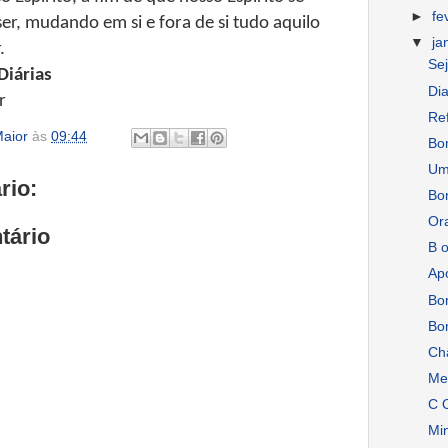
►
fe
r, mudando em si e fora de si tudo aquilo
▼
ja
.
Sej
Diárias
Dia
r
Ref
aior
às
09:44
Bo
Um 
rio:
Bo
Ora
tário
B o
Apo
Bo
Bo
Cha
Me
C O
Min