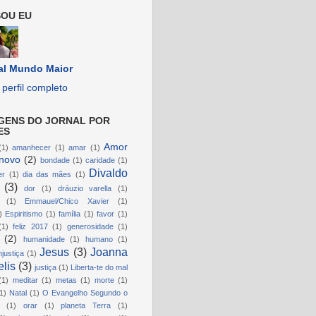
OU EU
al Mundo Maior
perfil completo
GENS DO JORNAL POR
ES
Amor
(1)
amanhecer
(1)
amar
(1)
novo
(2)
bondade
(1)
caridade
(1)
Divaldo
er
(1)
dia das mães
(1)
(3)
dor
(1)
dráuzio varella
(1)
(1)
Emmauel/Chico Xavier
(1)
)
Espiritismo
(1)
família
(1)
favor
(1)
(1)
feliz 2017
(1)
generosidade
(1)
(2)
humanidade
(1)
humano
(1)
Jesus
(3)
Joanna
njustiça
(1)
lis
(3)
justiça
(1)
Liberta-te do mal
(1)
meditar
(1)
metas
(1)
morte
(1)
1)
Natal
(1)
O Evangelho Segundo o
(1)
orar
(1)
planeta Terra
(1)