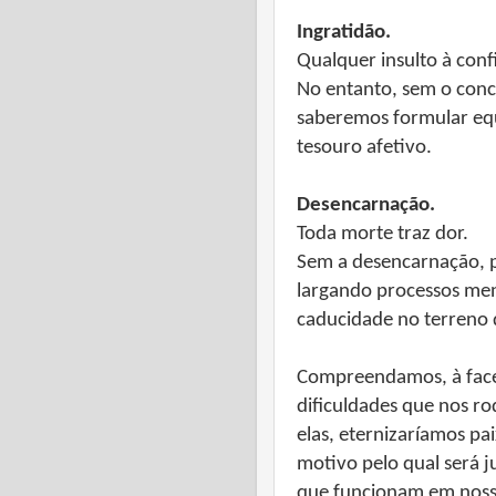
Ingratidão.
Qualquer insulto à confi
No entanto, sem o concu
saberemos formular equ
tesouro afetivo.
Desencarnação.
Toda morte traz dor.
Sem a desencarnação, p
largando processos meno
caducidade no terreno 
Compreendamos, à face
dificuldades que nos r
elas, eternizaríamos pa
motivo pelo qual será ju
que funcionam em nosso 