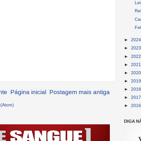
Lei
Ref
Ca
Fel
►
202
►
202
►
202
►
202
►
202
►
201
►
201
nte
Página inicial
Postagem mais antiga
►
201
 (Atom)
►
201
DIGA N