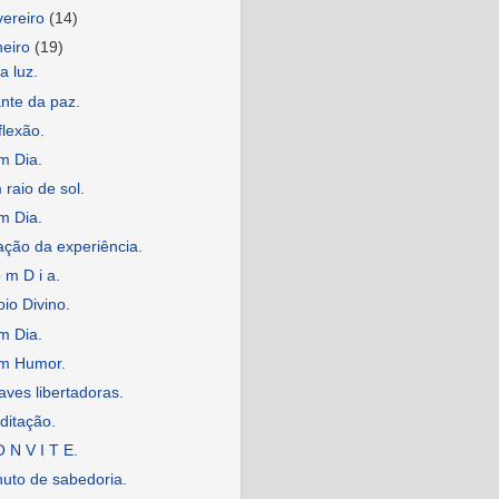
vereiro
(14)
neiro
(19)
a luz.
nte da paz.
lexão.
m Dia.
raio de sol.
m Dia.
ção da experiência.
 m D i a.
io Divino.
m Dia.
m Humor.
ves libertadoras.
ditação.
 N V I T E.
uto de sabedoria.