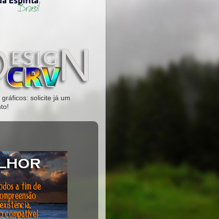
gráficos: solicite já um
to!