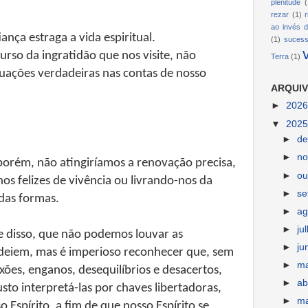
plenitude
(
rezar
(1)
ao invés d
ança estraga a vida espiritual.
(1)
suces
rso da ingratidão que nos visite, não
Terra
(1)
ações verdadeiras nas contas de nosso
ARQUIV
►
202
▼
202
►
d
►
n
orém, não atingiríamos a renovação precisa,
►
ou
s felizes de vivência ou livrando-nos da
►
s
das formas.
►
ag
►
ju
 disso, que não podemos louvar as
►
ju
odeiem, mas é imperioso reconhecer que, sem
►
m
ixões, enganos, desequilíbrios e desacertos,
►
ab
sto interpretá-las por chaves libertadoras,
►
m
Espírito, a fim de que nosso Espírito se