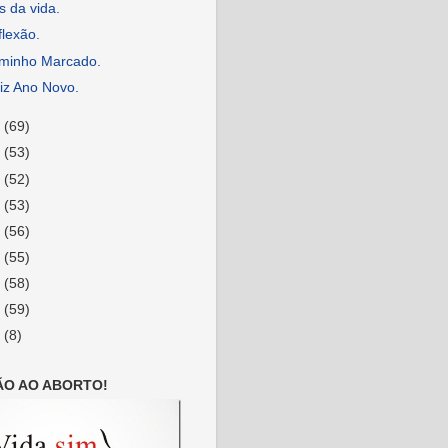
s da vida.
lexão.
minho Marcado.
iz Ano Novo.
4
(69)
3
(53)
2
(52)
1
(53)
0
(56)
9
(55)
8
(58)
7
(59)
6
(8)
ÃO AO ABORTO!