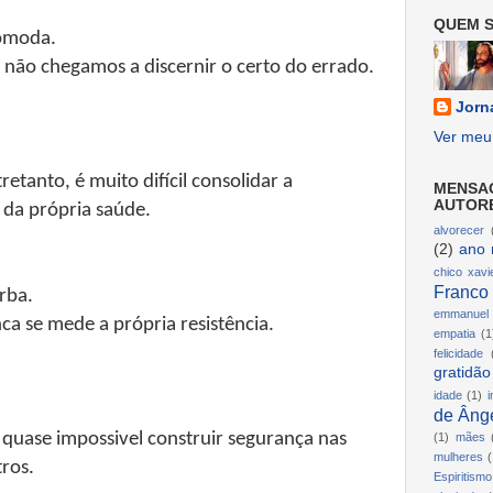
QUEM S
comoda.
 não chegamos a discernir o certo do errado.
Jorn
Ver meu 
.
etanto, é muito difícil consolidar a
MENSA
AUTOR
 da própria saúde.
alvorecer
(2)
ano 
chico xavi
Franco
rba.
emmanuel
a se mede a própria resistência.
empatia
(1
felicidade
gratidão
idade
(1)
i
de Ânge
 quase impossivel construir segurança nas
(1)
mães
mulheres
(
ros.
Espiritismo