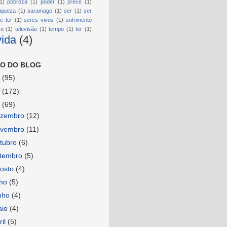
1)
pobreza
(1)
poder
(1)
prece
(1)
riqueza
(1)
saramago
(1)
ser
(1)
ser
e ter
(1)
seres vivos
(1)
sofrimento
so
(1)
televisão
(1)
tempo
(1)
ter
(1)
vida
(4)
O DO BLOG
6
(95)
5
(172)
4
(69)
ezembro
(12)
ovembro
(11)
tubro
(6)
etembro
(5)
osto
(4)
lho
(5)
nho
(4)
aio
(4)
ril
(5)