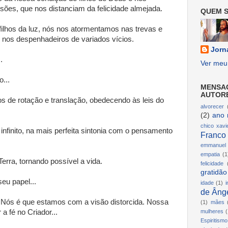
ões, que nos distanciam da felicidade almejada.
QUEM S
ilhos da luz, nós nos atormentamos nas trevas e
nos despenhadeiros de variados vícios.
Jorn
.
Ver meu 
...
MENSA
AUTOR
s de rotação e translação, obedecendo às leis do
alvorecer
(2)
ano 
chico xavi
nfinito, na mais perfeita sintonia com o pensamento
Franco
emmanuel
empatia
(1
Terra, tornando possível a vida.
felicidade
gratidão
eu papel...
idade
(1)
i
de Ânge
 Nós é que estamos com a visão distorcida. Nossa
(1)
mães
a fé no Criador...
mulheres
(
Espiritismo