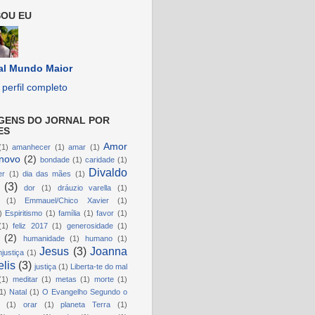
OU EU
al Mundo Maior
perfil completo
GENS DO JORNAL POR
ES
Amor
(1)
amanhecer
(1)
amar
(1)
novo
(2)
bondade
(1)
caridade
(1)
Divaldo
er
(1)
dia das mães
(1)
(3)
dor
(1)
dráuzio varella
(1)
(1)
Emmauel/Chico Xavier
(1)
)
Espiritismo
(1)
família
(1)
favor
(1)
(1)
feliz 2017
(1)
generosidade
(1)
(2)
humanidade
(1)
humano
(1)
Jesus
(3)
Joanna
njustiça
(1)
lis
(3)
justiça
(1)
Liberta-te do mal
(1)
meditar
(1)
metas
(1)
morte
(1)
1)
Natal
(1)
O Evangelho Segundo o
(1)
orar
(1)
planeta Terra
(1)