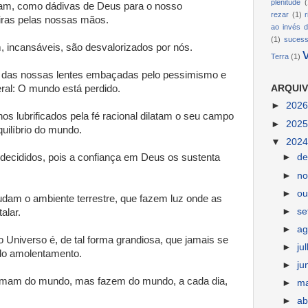
plenitude
(
am, como dádivas de Deus para o nosso
rezar
(1)
iras pelas nossas mãos.
ao invés d
(1)
suces
 incansáveis, são desvalorizados por nós.
Terra
(1)
 das nossas lentes embaçadas pelo pessimismo e
ral: O mundo está perdido.
ARQUIV
►
202
s lubrificados pela fé racional dilatam o seu campo
►
202
uilíbrio do mundo.
▼
202
 decididos, pois a confiança em Deus os sustenta
►
d
►
n
►
ou
am o ambiente terrestre, que fazem luz onde as
►
s
alar.
►
ag
 Universo é, de tal forma grandiosa, que jamais se
►
ju
do amolentamento.
►
ju
amam do mundo, mas fazem do mundo, a cada dia,
►
m
►
ab