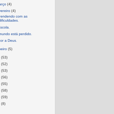
arço
(4)
vereiro
(4)
rendendo com as
dificuldades.
scola.
mundo está perdido.
or a Deus.
neiro
(5)
3
(53)
2
(52)
1
(53)
0
(56)
9
(55)
8
(58)
7
(59)
6
(8)