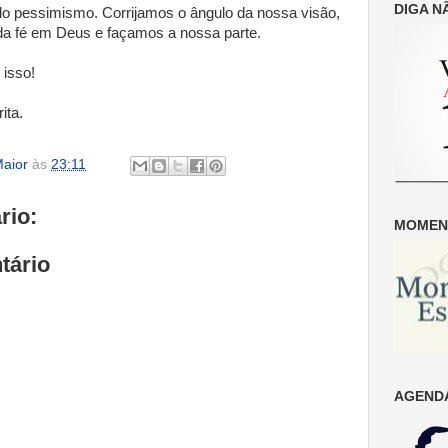
DIGA N
lo pessimismo. Corrijamos o ângulo da nossa visão,
 da fé em Deus e façamos a nossa parte.
isso!
ita.
aior
às
23:11
rio:
MOMENT
tário
AGENDA