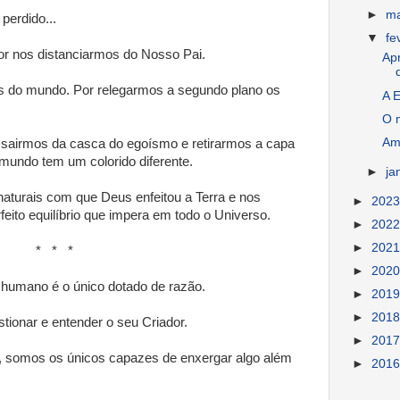
►
m
perdido...
▼
fe
r nos distanciarmos do Nosso Pai.
Ap
s do mundo. Por relegarmos a segundo plano os
A E
O 
Am
 sairmos da casca do egoísmo e retirarmos a capa
mundo tem um colorido diferente.
►
ja
aturais com que Deus enfeitou a Terra e nos
►
202
ito equilíbrio que impera em todo o Universo.
►
202
►
202
 *
►
202
r humano é o único dotado de razão.
►
201
►
201
tionar e entender o seu Criador.
►
201
 somos os únicos capazes de enxergar algo além
►
201