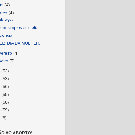
ril
(4)
arço
(4)
abraço.
em simples ser feliz.
iência.
LIZ DIA DA MULHER.
vereiro
(4)
neiro
(5)
2
(52)
1
(53)
0
(56)
9
(55)
8
(58)
7
(59)
6
(8)
ÃO AO ABORTO!