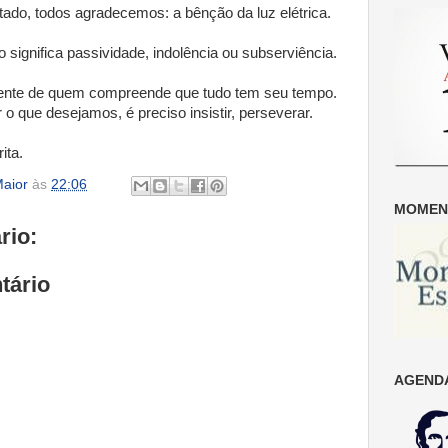
tado, todos agradecemos: a bênção da luz elétrica.
 significa passividade, indolência ou subserviência.
ligente de quem compreende que tudo tem seu tempo.
 que desejamos, é preciso insistir, perseverar.
ita.
aior
às
22:06
MOMENT
rio:
tário
AGENDA