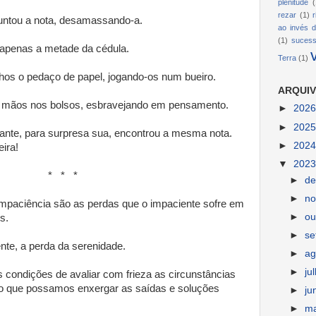
plenitude
(
rezar
(1)
untou a nota, desamassando-a.
ao invés d
(1)
suces
apenas a metade da cédula.
Terra
(1)
nhos o pedaço de papel, jogando-os num bueiro.
ARQUIV
 mãos nos bolsos, esbravejando em pensamento.
►
202
►
202
ante, para surpresa sua, encontrou a mesma nota.
►
202
ira!
▼
202
 *
►
d
►
n
mpaciência são as perdas que o impaciente sofre em
►
ou
s.
►
s
nte, a perda da serenidade.
►
ag
►
ju
condições de avaliar com frieza as circunstâncias
o que possamos enxergar as saídas e soluções
►
ju
►
m