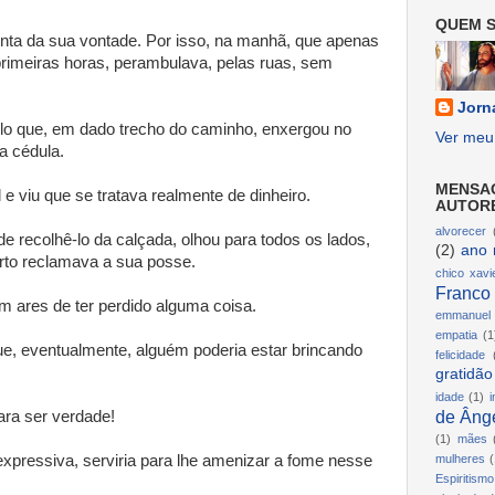
QUEM S
nta da sua vontade. Por isso, na manhã, que apenas
rimeiras horas, perambulava, pelas ruas, sem
Jorn
lo que, em dado trecho do caminho, enxergou no
Ver meu 
a cédula.
MENSA
e viu que se tratava realmente de dinheiro.
AUTOR
alvorecer
e recolhê-lo da calçada, olhou para todos os lados,
(2)
ano 
rto reclamava a sua posse.
chico xavi
Franco
 ares de ter perdido alguma coisa.
emmanuel
empatia
(1
ue, eventualmente, alguém poderia estar brincando
felicidade
gratidão
idade
(1)
i
de Ânge
ra ser verdade!
(1)
mães
expressiva, serviria para lhe amenizar a fome nesse
mulheres
(
Espiritismo