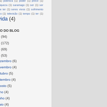
1)
pobreza
(1)
poder
(1)
prece
(1)
riqueza
(1)
saramago
(1)
ser
(1)
ser
e ter
(1)
seres vivos
(1)
sofrimento
so
(1)
televisão
(1)
tempo
(1)
ter
(1)
vida
(4)
O DO BLOG
6
(94)
5
(172)
4
(69)
3
(53)
ezembro
(6)
ovembro
(4)
tubro
(5)
etembro
(4)
osto
(5)
lho
(4)
nho
(4)
aio
(4)