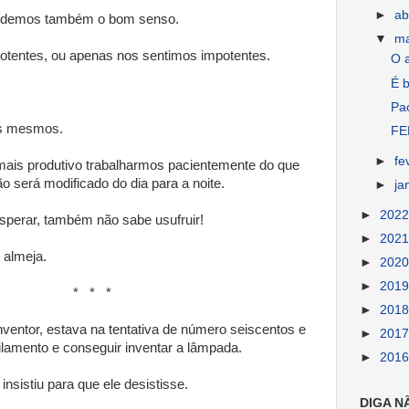
►
ab
erdemos também o bom senso.
▼
m
otentes, ou apenas nos sentimos impotentes.
O 
É b
Pac
ós mesmos.
FE
►
fe
mais produtivo trabalharmos pacientemente do que
o será modificado do dia para a noite.
►
ja
►
202
perar, também não sabe usufruir!
►
202
 almeja.
►
202
►
201
* *
►
201
ventor, estava na tentativa de número seiscentos e
►
201
ilamento e conseguir inventar a lâmpada.
►
201
insistiu para que ele desistisse.
DIGA N