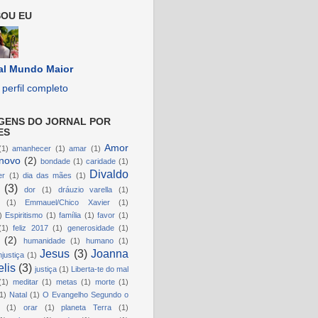
OU EU
al Mundo Maior
perfil completo
GENS DO JORNAL POR
ES
Amor
(1)
amanhecer
(1)
amar
(1)
novo
(2)
bondade
(1)
caridade
(1)
Divaldo
er
(1)
dia das mães
(1)
(3)
dor
(1)
dráuzio varella
(1)
(1)
Emmauel/Chico Xavier
(1)
)
Espiritismo
(1)
família
(1)
favor
(1)
(1)
feliz 2017
(1)
generosidade
(1)
(2)
humanidade
(1)
humano
(1)
Jesus
(3)
Joanna
njustiça
(1)
lis
(3)
justiça
(1)
Liberta-te do mal
(1)
meditar
(1)
metas
(1)
morte
(1)
1)
Natal
(1)
O Evangelho Segundo o
(1)
orar
(1)
planeta Terra
(1)