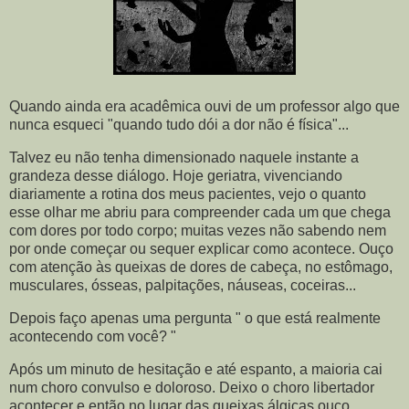
Quando ainda era acadêmica ouvi de um professor algo que
nunca esqueci "quando tudo dói a dor não é física"...
Talvez eu não tenha dimensionado naquele instante a
grandeza desse diálogo. Hoje geriatra, vivenciando
diariamente a rotina dos meus pacientes, vejo o quanto
esse olhar me abriu para compreender cada um que chega
com dores por todo corpo; muitas vezes não sabendo nem
por onde começar ou sequer explicar como acontece. Ouço
com atenção às queixas de dores de cabeça, no estômago,
musculares, ósseas, palpitações, náuseas, coceiras...
Depois faço apenas uma pergunta " o que está realmente
acontecendo com você? "
Após um minuto de hesitação e até espanto, a maioria cai
num choro convulso e doloroso. Deixo o choro libertador
acontecer e então no lugar das queixas álgicas ouço