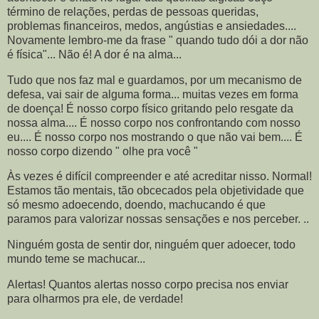
término de relações, perdas de pessoas queridas,
problemas financeiros, medos, angústias e ansiedades....
Novamente lembro-me da frase " quando tudo dói a dor não
é física"... Não é! A dor é na alma...
Tudo que nos faz mal e guardamos, por um mecanismo de
defesa, vai sair de alguma forma... muitas vezes em forma
de doença! É nosso corpo físico gritando pelo resgate da
nossa alma.... É nosso corpo nos confrontando com nosso
eu.... É nosso corpo nos mostrando o que não vai bem.... É
nosso corpo dizendo " olhe pra você "
Às vezes é difícil compreender e até acreditar nisso. Normal!
Estamos tão mentais, tão obcecados pela objetividade que
só mesmo adoecendo, doendo, machucando é que
paramos para valorizar nossas sensações e nos perceber. ..
Ninguém gosta de sentir dor, ninguém quer adoecer, todo
mundo teme se machucar...
Alertas! Quantos alertas nosso corpo precisa nos enviar
para olharmos pra ele, de verdade!