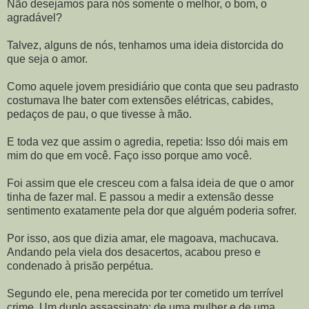
Não desejamos para nós somente o melhor, o bom, o
agradável?
Talvez, alguns de nós, tenhamos uma ideia distorcida do
que seja o amor.
Como aquele jovem presidiário que conta que seu padrasto
costumava lhe bater com extensões elétricas, cabides,
pedaços de pau, o que tivesse à mão.
E toda vez que assim o agredia, repetia: Isso dói mais em
mim do que em você. Faço isso porque amo você.
Foi assim que ele cresceu com a falsa ideia de que o amor
tinha de fazer mal. E passou a medir a extensão desse
sentimento exatamente pela dor que alguém poderia sofrer.
Por isso, aos que dizia amar, ele magoava, machucava.
Andando pela viela dos desacertos, acabou preso e
condenado à prisão perpétua.
Segundo ele, pena merecida por ter cometido um terrível
crime. Um duplo assassinato: de uma mulher e de uma