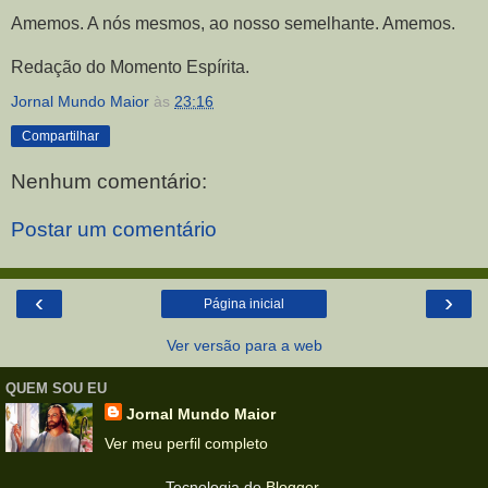
Amemos. A nós mesmos, ao nosso semelhante. Amemos.
Redação do Momento Espírita.
Jornal Mundo Maior
às
23:16
Compartilhar
Nenhum comentário:
Postar um comentário
‹
›
Página inicial
Ver versão para a web
QUEM SOU EU
Jornal Mundo Maior
Ver meu perfil completo
Tecnologia do
Blogger
.