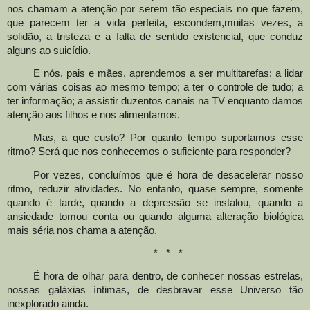
nos chamam a atenção por serem tão es
peciais no que fazem,
que parecem ter a vida perfeita, escondem
,
muitas vezes
,
a
solidão, a tristeza e a falta de sentido existencial, que conduz
alguns ao suicídio.
E nós, pais e mães, aprendemos a ser multitarefas; a lidar
com várias coisas ao mesmo tempo; a ter o controle de tudo; a
ter informação; a assistir duzentos canais na TV enquanto damos
atenção aos filhos e nos alimentamos.
Mas, a que custo? Por quanto tempo suportamos esse
ritmo? Será que nos conhecemos
o suficiente para responder?
Por vezes, concluímos que é hora de desacelerar nosso
ritmo, reduzir atividades. No entanto, quase sempre, somente
quando é tarde, quando a depressão se instalou, quando a
ansiedade tomou conta ou quando alguma alteração biológica
mais séria nos chama a atenção.
* * *
É hora de olhar para dentro, de conhecer nossas estrelas,
nossas galáxias íntimas, de desbravar esse Universo tão
inexplorado ainda.