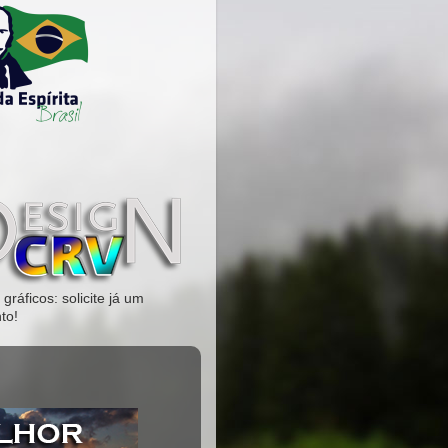
gráficos: solicite já um
to!