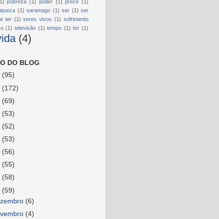
1)
pobreza
(1)
poder
(1)
prece
(1)
riqueza
(1)
saramago
(1)
ser
(1)
ser
e ter
(1)
seres vivos
(1)
sofrimento
so
(1)
televisão
(1)
tempo
(1)
ter
(1)
vida
(4)
O DO BLOG
6
(95)
5
(172)
4
(69)
3
(53)
2
(52)
1
(53)
0
(56)
9
(55)
8
(58)
7
(59)
ezembro
(6)
ovembro
(4)