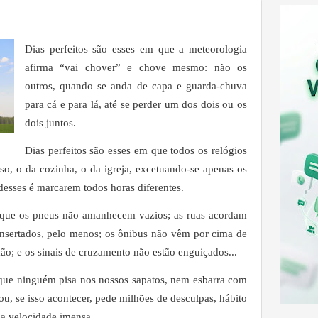
Dias perfeitos são esses em que a meteorologia
afirma “vai chover” e chove mesmo: não os
outros, quando se anda de capa e guarda-chuva
para cá e para lá, até se perder um dos dois ou os
dois juntos.
Dias perfeitos são esses em que todos os relógios
o, o da cozinha, o da igreja, excetuando-se apenas os
 desses é marcarem todos horas diferentes.
m que os pneus não amanhecem vazios; as ruas acordam
onsertados, pelo menos; os ônibus não vêm por cima de
o; e os sinais de cruzamento não estão enguiçados...
 que ninguém pisa nos nossos sapatos, nem esbarra com
u, se isso acontecer, pede milhões de desculpas, hábito
a velocidade imensa.