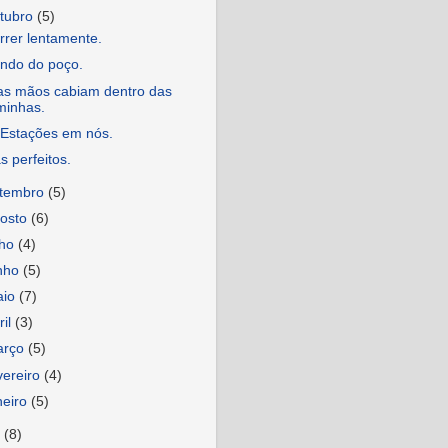
tubro
(5)
rrer lentamente.
indo do poço.
as mãos cabiam dentro das
minhas.
 Estações em nós.
s perfeitos.
etembro
(5)
osto
(6)
lho
(4)
nho
(5)
aio
(7)
ril
(3)
arço
(5)
vereiro
(4)
neiro
(5)
6
(8)