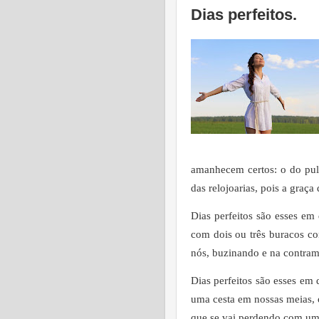
Dias perfeitos.
amanhecem certos: o do puls
das relojoarias, pois a graça
Dias perfeitos são esses e
com dois ou três buracos c
nós, buzinando e na contramã
Dias perfeitos são esses em
uma cesta em nossas meias, o
que se vai perdendo com um