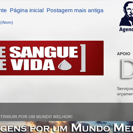
nte
Página inicial
Postagem mais antiga
 (Atom)
APOIO
Serviços 
orçamen
TRIBUIR POR UM MUNDO MELHOR!