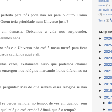
plenitude
(
rezar
(1)
ao invés d
(1)
suces
perfeito para nós pode não ser para o outro. Como
Terra
(1)
 Quem teria prioridade num Universo justo?
s em demasia. Deixemos a vida nos surpreender.
ARQUIV
peremos nada.
►
202
►
202
 nós e o Universo não está à nossa mercê para ficar
►
202
ssos caprichos aqui e ali.
►
202
uitas vezes, exatamente nisso que podemos chamar
►
202
 a enxergou nos relógios marcando horas diferentes na
►
202
►
202
►
201
a perguntar: Mas de que servem esses relógios se não
►
201
▼
201
►
d
al se perder na hora, no tempo, de vez em quando, sem
►
n
, qual relógio está errado? Afinal, que é o tempo?