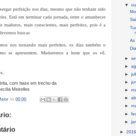
▼
ou
nxergar perfeição nos dias, mesmo que não tenham sido
Mo
les. Está em terminar cada jornada, entre o amanhecer
Sa
s maduros, mais conscientes, mais perfeitos, pois é a
Tu
 devemos buscar.
As
mos nos tornando mais perfeitos, os dias também o
Dia
omo se apresentem. Mudaremos a lente que os vê,
►
s
►
ag
s.
►
ju
►
ju
ita, com base em trecho da
ecília Meirelles
►
m
►
ab
aior
às
00:00
►
m
rio:
►
fe
►
ja
tário
►
201