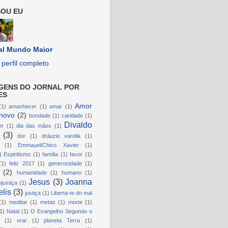
OU EU
al Mundo Maior
perfil completo
GENS DO JORNAL POR
ES
Amor
(1)
amanhecer
(1)
amar
(1)
novo
(2)
bondade
(1)
caridade
(1)
Divaldo
er
(1)
dia das mães
(1)
(3)
dor
(1)
dráuzio varella
(1)
(1)
Emmauel/Chico Xavier
(1)
)
Espiritismo
(1)
família
(1)
favor
(1)
(1)
feliz 2017
(1)
generosidade
(1)
(2)
humanidade
(1)
humano
(1)
Jesus
(3)
Joanna
njustiça
(1)
lis
(3)
justiça
(1)
Liberta-te do mal
(1)
meditar
(1)
metas
(1)
morte
(1)
1)
Natal
(1)
O Evangelho Segundo o
(1)
orar
(1)
planeta Terra
(1)