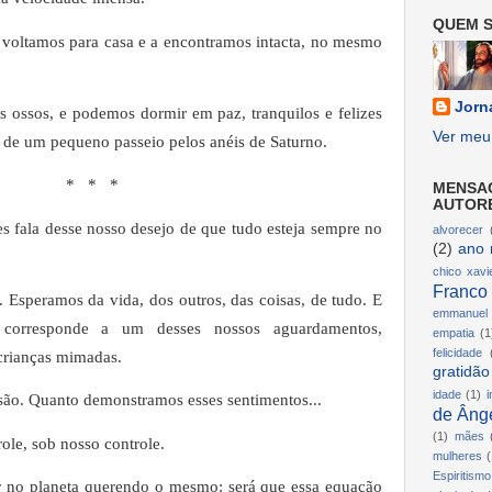
QUEM S
e voltamos para casa e a encontramos intacta, no mesmo
Jorn
tes ossos, e podemos dormir em paz, tranquilos e felizes
Ver meu 
de um pequeno passeio pelos anéis de Saturno.
* * *
MENSA
AUTOR
es fala desse nosso desejo de que tudo esteja sempre no
alvorecer
(2)
ano 
chico xavi
Franco
. Esperamos da vida, dos outros, das coisas, de tudo. E
emmanuel
 corresponde a um desses nossos
aguardamentos
,
empatia
(1
felicidade
crianças mimadas.
gratidão
idade
(1)
i
usão. Quanto demonstramos esses sentimentos...
de Ânge
(1)
mães
role, sob
nosso controle
.
mulheres
(
Espiritismo
 no planeta querendo o mesmo: será que essa equação