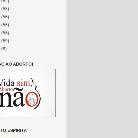
2
(52)
1
(53)
0
(56)
9
(55)
8
(58)
7
(59)
6
(8)
ÃO AO ABORTO!
O ESPÍRITA