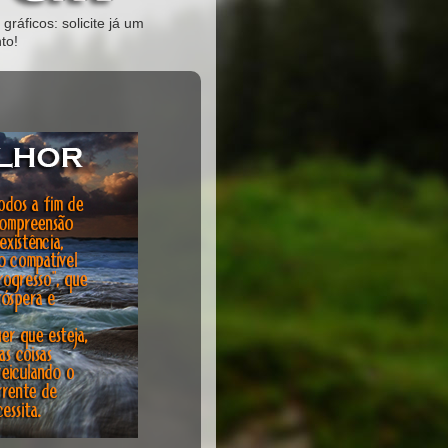
gráficos: solicite já um
to!