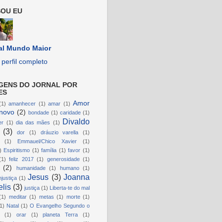
OU EU
al Mundo Maior
perfil completo
GENS DO JORNAL POR
ES
Amor
(1)
amanhecer
(1)
amar
(1)
novo
(2)
bondade
(1)
caridade
(1)
Divaldo
er
(1)
dia das mães
(1)
(3)
dor
(1)
dráuzio varella
(1)
(1)
Emmauel/Chico Xavier
(1)
)
Espiritismo
(1)
família
(1)
favor
(1)
(1)
feliz 2017
(1)
generosidade
(1)
(2)
humanidade
(1)
humano
(1)
Jesus
(3)
Joanna
njustiça
(1)
lis
(3)
justiça
(1)
Liberta-te do mal
(1)
meditar
(1)
metas
(1)
morte
(1)
1)
Natal
(1)
O Evangelho Segundo o
(1)
orar
(1)
planeta Terra
(1)