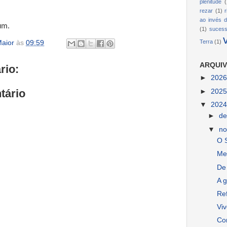
plenitude
(
rezar
(1)
ao invés d
um.
(1)
suces
Terra
(1)
aior
às
09:59
ARQUIV
rio:
►
202
tário
►
202
▼
202
►
d
▼
n
O 
Me
De
A 
Ref
Viv
Co