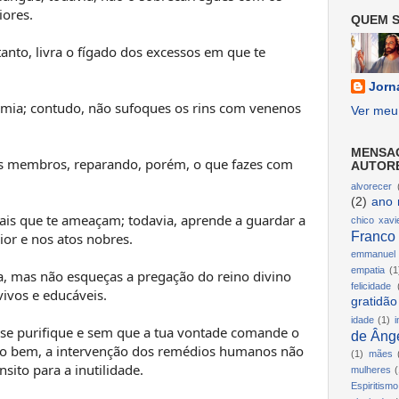
iores.
QUEM S
tanto, livra o fígado dos excessos em que te
Jorn
mia; contudo, não sufoques os rins com venenos
Ver meu 
MENSA
s membros, reparando, porém, o que fazes com
AUTOR
alvorecer
(2)
ano 
ais que te ameaçam; todavia, aprende a guardar a
chico xavi
Franco
or e nos atos nobres.
emmanuel
empatia
(1
a, mas não esqueças a pregação do reino divino
felicidade
vivos e educáveis.
gratidão
idade
(1)
i
e purifique e sem que a tua vontade comande o
de Ânge
 o bem, a intervenção dos remédios humanos não
(1)
mães
sito para a inutilidade.
mulheres
(
Espiritismo