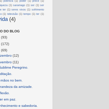
1)
pobreza
(1)
poder
(1)
prece
(1)
riqueza
(1)
saramago
(1)
ser
(1)
ser
e ter
(1)
seres vivos
(1)
sofrimento
so
(1)
televisão
(1)
tempo
(1)
ter
(1)
vida
(4)
O DO BLOG
6
(93)
5
(172)
4
(69)
ezembro
(12)
ovembro
(11)
Sublime Peregrino.
ditação.
 mãos no bem.
grandeza da amizade.
lexão.
er em paz.
nhecimento e sabedoria.