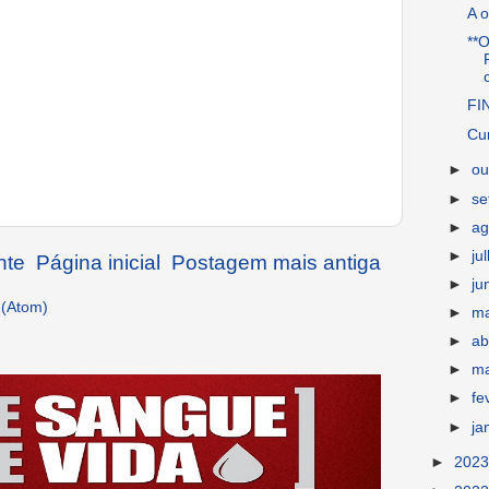
A o
**
FI
Cur
►
ou
►
s
►
ag
►
ju
nte
Página inicial
Postagem mais antiga
►
ju
 (Atom)
►
m
►
ab
►
m
►
fe
►
ja
►
202