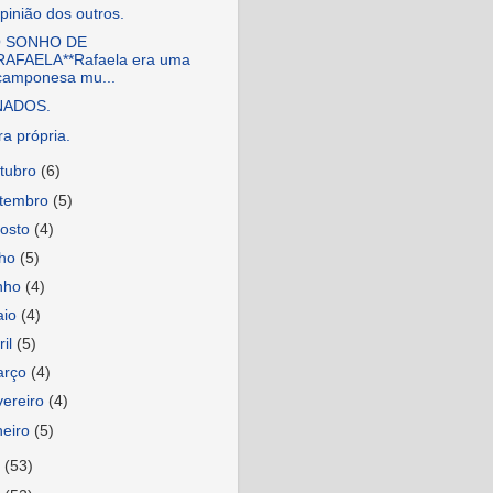
pinião dos outros.
O SONHO DE
RAFAELA**Rafaela era uma
camponesa mu...
NADOS.
a própria.
tubro
(6)
etembro
(5)
osto
(4)
lho
(5)
nho
(4)
aio
(4)
ril
(5)
arço
(4)
vereiro
(4)
neiro
(5)
3
(53)