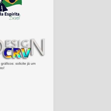
gráficos: solicite já um
to!