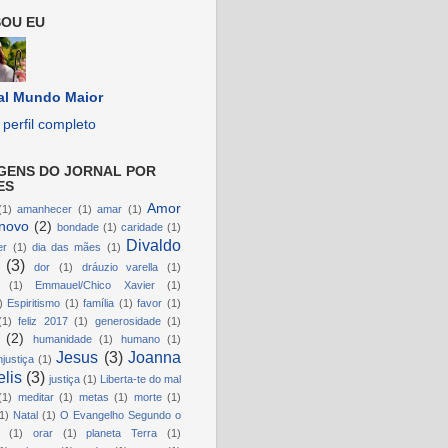
OU EU
al Mundo Maior
perfil completo
GENS DO JORNAL POR
ES
Amor
(1)
amanhecer
(1)
amar
(1)
novo
(2)
bondade
(1)
caridade
(1)
Divaldo
er
(1)
dia das mães
(1)
(3)
dor
(1)
dráuzio varella
(1)
(1)
Emmauel/Chico Xavier
(1)
)
Espiritismo
(1)
família
(1)
favor
(1)
(1)
feliz 2017
(1)
generosidade
(1)
(2)
humanidade
(1)
humano
(1)
Jesus
(3)
Joanna
njustiça
(1)
lis
(3)
justiça
(1)
Liberta-te do mal
(1)
meditar
(1)
metas
(1)
morte
(1)
1)
Natal
(1)
O Evangelho Segundo o
(1)
orar
(1)
planeta Terra
(1)