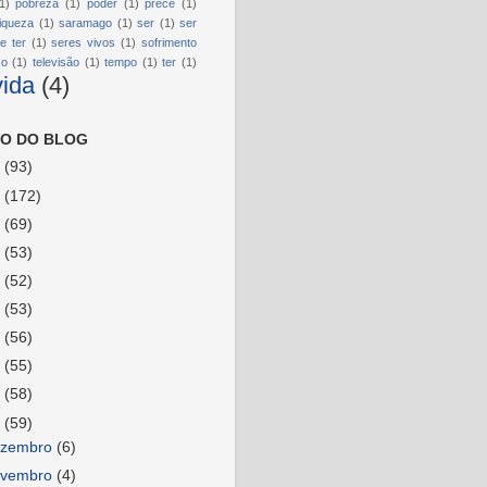
1)
pobreza
(1)
poder
(1)
prece
(1)
riqueza
(1)
saramago
(1)
ser
(1)
ser
e ter
(1)
seres vivos
(1)
sofrimento
so
(1)
televisão
(1)
tempo
(1)
ter
(1)
vida
(4)
O DO BLOG
6
(93)
5
(172)
4
(69)
3
(53)
2
(52)
1
(53)
0
(56)
9
(55)
8
(58)
7
(59)
ezembro
(6)
ovembro
(4)