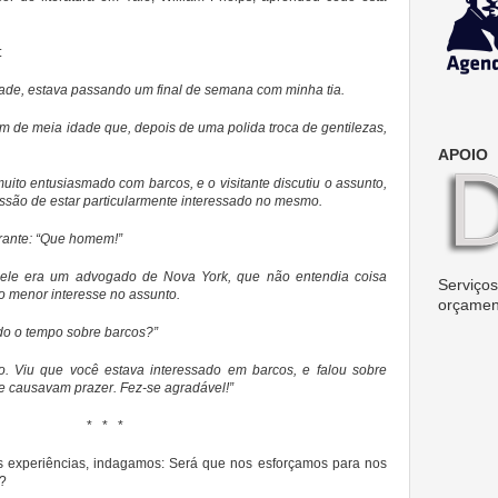
:
dade, estava passando um final de semana com minha tia.
 de meia idade que, depois de uma polida troca de gentilezas,
APOIO
ito entusiasmado com barcos, e o visitante discutiu o assunto,
ssão de estar particularmente interessado no mesmo.
ibrante: “Que homem!”
 ele era um advogado de Nova York, que não entendia coisa
Serviços 
o menor interesse no assunto.
orçamen
odo o tempo sobre barcos?”
o. Viu que você estava interessado em barcos, e falou sobre
he causavam prazer. Fez-se agradável!”
* * *
as experiências, indagamos: Será que nos esforçamos para nos
s?