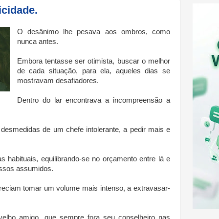
icidade.
O desânimo lhe pesava aos ombros, como
nunca antes.
Embora tentasse ser otimista, buscar o melhor
de cada situação, para ela, aqueles dias se
mostravam desafiadores.
Dentro do lar encontrava a incompreensão a
 desmedidas de um chefe intolerante, a pedir mais e
as habituais, equilibrando-se no orçamento entre lá e
issos assumidos.
areciam tomar um volume mais intenso, a extravasar-
velho amigo, que sempre fora seu conselheiro nas