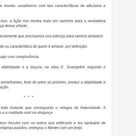
ste mundo
cavalheiros
com tais características de altruísmo e
r isso, a lição nos mostra mais um caminho para a verdadeira
ça dessa virtude.
bviamente que precisamos nos esforçar para sermos amáveis!
de ou característica de quem é amável, por definição.
 É agir com complacência.
a afabilidade e a doçura, na obra
O Evangelho segundo o
semelhantes, fruto do amor ao próximo, produz a afabilidade e
tação.
* * *
todo instante que conseguirás o milagre da fraternidade. A
 e a maldade sorri na vingança.
eus ósculos com os outros que edificarás o teu santuário de
próprias paixões, entregou o Mestre com um beijo.