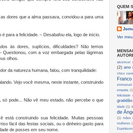
QUEM S
 as dores que a alma passava, convidou-a para uma
Jorn
 para a felicidade. – Desabafou ela, logo de início.
Ver meu 
os às dores, suplícios, dificuldades? Não temos
MENSA
? – Questionou, com a voz embargada pelas lágrimas
AUTOR
eus olhos.
alvorecer
(2)
ano 
or da natureza humana, falou, com tranquilidade:
chico xavi
Franco
alando. Vejo você mesma, neste instante, construindo
emmanuel
empatia
(1
felicidade
, só pode... Não vê meu estado, não percebe o que
gratidão
idade
(1)
i
de Ânge
ê está construindo sua felicidade. Muitas pessoas
(1)
mães
iso fácil das festas sociais, ou o dinheiro gasto para
mulheres
(
Espiritismo
idade de posses em seu nome.