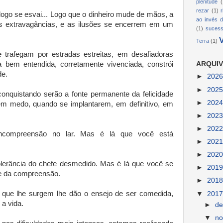
plenitude
(
rezar
(1)
logo se esvai... Logo que o dinheiro mude de mãos, a
ao invés d
s extravagâncias, e as ilusões se encerrem em um
(1)
suces
Terra
(1)
 trafegam por estradas estreitas, em desafiadoras
 bem entendida, corretamente vivenciada, constrói
ARQUIV
de.
►
202
►
202
onquistando serão a fonte permanente da felicidade
►
202
em medo, quando se implantarem, em definitivo, em
►
202
►
202
ncompreensão no lar. Mas é lá que você está
►
202
.
►
202
tolerância do chefe desmedido. Mas é lá que você se
►
201
 e da compreensão.
►
201
as que lhe surgem lhe dão o ensejo de ser comedida,
▼
201
 a vida.
►
d
▼
n