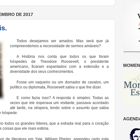
EMBRO DE 2017
s.
Todos desejamos ser amados. Mas será que já
compreendemos a necessidade de sermos amáveis?
A História nos conta que todos os que foram
hóspedes de Theodore Roosevelt, o presidente
MOMENT
americano, ficaram espantados com a extensão e a
diversidade dos seus conhecimentos.
Fosse um vaqueiro ou um domador de cavalos, um
político ou diplomata, Roosevelt sabia o que lhe dizer.
E como fazia isso? A resposta é simples: Todas as
vezes que ele esperava um visitante, passava acordado
até tarde, na véspera, lendo sobre o assunto que sabia
le hóspede.
AGENDA
o todos os grandes líderes, que a estrada real para o coração
s coisas que ele mais estima.
sor de literatura em Yale, William Phelps, aprendeu cedo esta