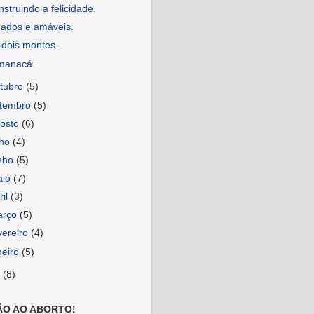
struindo a felicidade.
ados e amáveis.
 dois montes.
manacá.
tubro
(5)
etembro
(5)
osto
(6)
lho
(4)
nho
(5)
aio
(7)
ril
(3)
arço
(5)
vereiro
(4)
neiro
(5)
6
(8)
ÃO AO ABORTO!