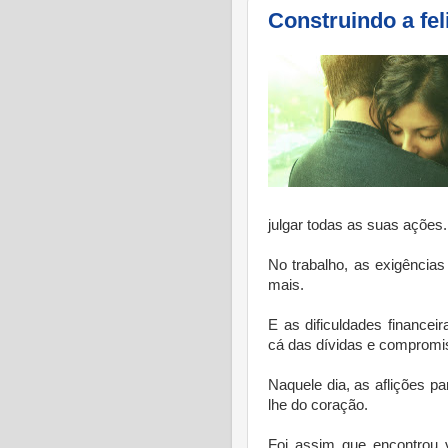
Construindo a fel
julgar todas as suas ações.
No trabalho, as exigências
mais.
E as dificuldades financeir
cá das dívidas e comprom
Naquele dia, as aflições p
lhe do coração.
Foi assim que encontrou 