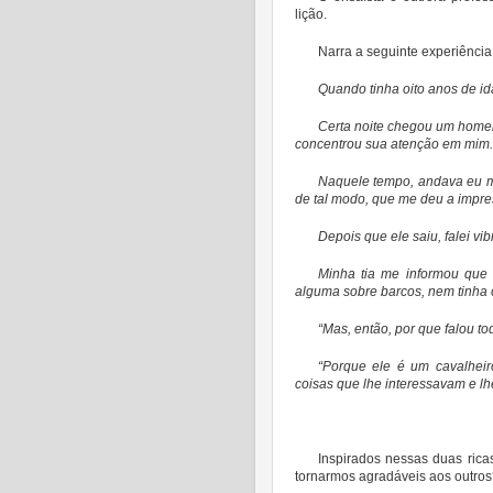
lição.
Narra a seguinte experiência
Quando tinha oito anos de i
Certa noite chegou um homem
concentrou sua atenção em mim.
Naquele tempo, andava eu mu
de tal modo, que me deu a impre
Depois que ele saiu, falei v
Minha tia me informou que
alguma sobre barcos, nem tinha 
“Mas, então, por que falou t
“Porque ele é um cavalheir
coisas que lhe interessavam e l
Inspirados nessas duas ric
tornarmos agradáveis aos outro