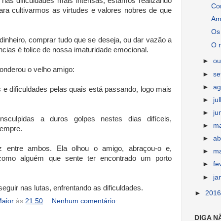
 nas dificuldades mais intensas, estamos realizando
Con
ara cultivarmos as virtudes e valores nobres de que
Am
Os
r dinheiro, comprar tudo que se deseja, ou dar vazão a
O 
cias é tolice de nossa imaturidade emocional.
►
ou
ponderou o velho amigo:
►
s
►
ag
e dificuldades pelas quais está passando, logo mais
►
ju
►
ju
 insculpidas a duros golpes nestes dias difíceis,
►
m
empre.
►
ab
z entre ambos. Ela olhou o amigo, abraçou-o e,
►
m
como alguém que sente ter encontrado um porto
►
fe
►
ja
guir nas lutas, enfrentando as dificuldades.
►
201
aior
às
21:50
Nenhum comentário:
DIGA N