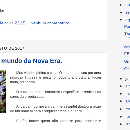
►
ou
r...
►
s
▼
ag
aior
às
22:15
Nenhum comentário:
Pe
Tr
Ár
STO DE 2017
FE
o mundo da Nova Era.
Um
Os 
Meu vizinho pintou a casa. O telhado passou por uma
rigorosa limpeza e posterior cobertura protetora. Ficou
►
ju
lindo, brilhando.
►
ju
O muro mereceu tratamento específico e realçou as
►
m
cores da própria casa.
►
ab
A rua ganhou nova vida. Interessante! Bastou a ação
►
m
de um homem para enriquecer toda a quadra.
►
fe
E não houve quem não parasse para admirar e
►
ja