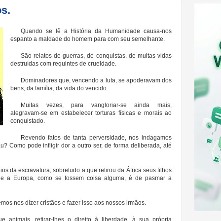
s.
Quando se lê a História da Humanidade causa-nos
espanto a maldade do homem para com seu semelhante.
São relatos de guerras, de conquistas, de muitas vidas
destruídas com requintes de crueldade.
Dominadores que, vencendo a luta, se apoderavam dos
bens, da família, da vida do vencido.
Muitas vezes, para vangloriar-se ainda mais,
alegravam-se em estabelecer torturas físicas e morais ao
conquistado.
Revendo fatos de tanta perversidade, nos indagamos
Como pode infligir dor a outro ser, de forma deliberada, até
os da escravatura, sobretudo a que retirou da África seus filhos
 e a Europa, como se fossem coisa alguma, é de pasmar a
os nos dizer cristãos e fazer isso aos nossos irmãos.
 animais, retirar-lhes o direito à liberdade, à sua própria