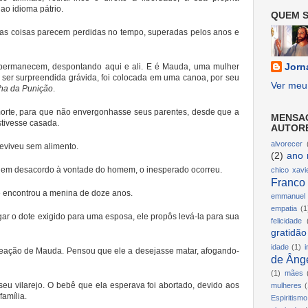
 ao idioma pátrio.
QUEM S
tas coisas parecem perdidas no tempo, superadas pelos anos e
 permanecem, despontando aqui e ali. E é Mauda, uma mulher
Jorn
ser surpreendida grávida, foi colocada em uma canoa, por seu
Ver meu 
lha da Punição
.
morte, para que não envergonhasse seus parentes, desde que a
MENSA
stivesse casada.
AUTOR
alvorecer
reviveu sem alimento.
(2)
ano 
 em desacordo à vontade do homem, o inesperado ocorreu.
chico xavi
Franco
 encontrou a menina de doze anos.
emmanuel
empatia
(1
ar o dote exigido para uma esposa, ele propôs levá-la para sua
felicidade
gratidão
idade
(1)
i
 reação de Mauda. Pensou que ele a desejasse matar, afogando-
de Ânge
(1)
mães
 seu vilarejo. O bebê que ela esperava foi abortado, devido aos
mulheres
(
família.
Espiritismo