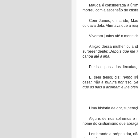
Mauda é considerada a últim
morreu com a ascensão do crist
Com James, o marido, Mauda
cuidava dela. Afirmava que a resga
Viveram juntos até a morte d
A lição dessa mulher, cuja i
surpreendente:
Depois que me to
canoa até a ilha.
Por isso, passadas décadas, e
E, sem temor, diz:
Tenho tr
casar, não a puniria por isso. 
que os pais a acolham e lhe ofe
Uma história de dor, superaç
Alguns de nós sofremos e 
nome do cristianismo que abraç
Lembrando a própria dor, nã