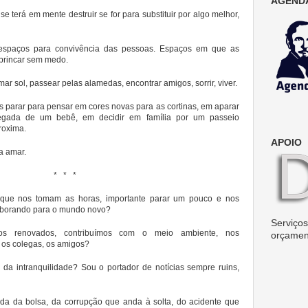
AGENDA
terá em mente destruir se for para substituir por algo melhor,
espaços para convivência das pessoas. Espaços em que as
 brincar sem medo.
r sol, passear pelas alamedas, encontrar amigos, sorrir, viver.
arar para pensar em cores novas para as cortinas, em aparar
gada de um bebê, em decidir em família por um passeio
roxima.
APOIO
a amar.
* * *
 que nos tomam as horas, importante parar um pouco e nos
borando para o mundo novo?
Serviços 
os renovados, contribuímos com o meio ambiente, nos
orçamen
 os colegas, os amigos?
da intranquilidade? Sou o portador de notícias sempre ruins,
da da bolsa, da corrupção que anda à solta, do acidente que