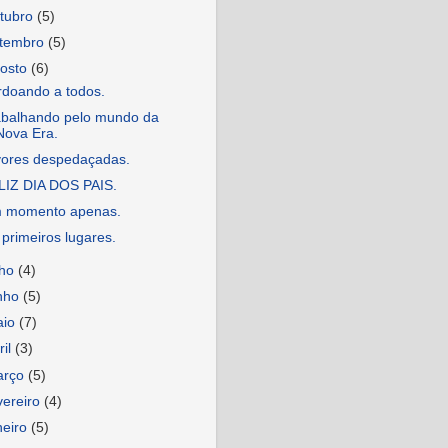
tubro
(5)
etembro
(5)
osto
(6)
rdoando a todos.
abalhando pelo mundo da
Nova Era.
vores despedaçadas.
LIZ DIA DOS PAIS.
 momento apenas.
primeiros lugares.
lho
(4)
nho
(5)
aio
(7)
ril
(3)
arço
(5)
vereiro
(4)
neiro
(5)