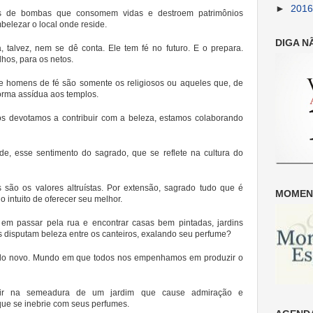
►
201
s de bombas que consomem vidas e destroem patrimônios
mbelezar o local onde reside.
DIGA N
talvez, nem se dê conta. Ele tem fé no futuro. E o prepara.
lhos, para os netos.
homens de fé são somente os religiosos ou aqueles que, de
rma assídua aos templos.
os devotamos a contribuir com a beleza, estamos colaborando
ade, esse sentimento do sagrado, que se reflete na cultura do
 são os valores altruístas. Por extensão, sagrado tudo que é
MOMENT
 intuito de oferecer seu melhor.
 em passar pela rua e encontrar casas bem pintadas, jardins
s disputam beleza entre os canteiros, exalando seu perfume?
ndo novo. Mundo em que todos nos empenhamos em produzir o
ir na semeadura de um jardim que cause admiração e
ue se inebrie com seus perfumes.