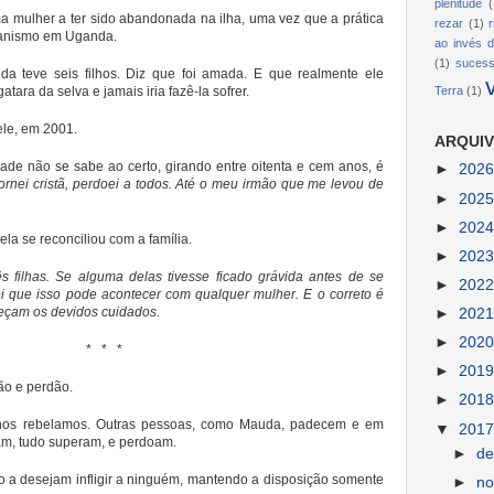
plenitude
(
a mulher a ter sido abandonada na ilha, uma vez que a prática
rezar
(1)
ianismo em Uganda.
ao invés d
(1)
suces
 teve seis filhos. Diz que foi amada. E que realmente ele
tara da selva e jamais iria fazê-la sofrer.
Terra
(1)
ele, em 2001.
ARQUIV
dade não se sabe ao certo, girando entre oitenta e cem anos, é
►
202
rnei cristã, perdoei a todos. Até o meu irmão que me levou de
►
202
►
202
la se reconciliou com a família.
►
202
ês filhas. Se alguma delas tivesse ficado grávida antes de se
►
202
Sei que isso pode acontecer com qualquer mulher. E o correto é
reçam os devidos cuidados.
►
202
►
202
* * *
►
201
ão e perdão.
►
201
nos rebelamos. Outras pessoas, como Mauda, padecem e em
▼
201
am, tudo superam, e perdoam.
►
d
o a desejam infligir a ninguém, mantendo a disposição somente
►
n