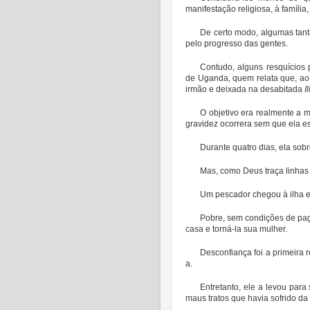
manifestação religiosa, à família,
De certo modo, algumas tan
pelo progresso das gentes.
Contudo, alguns resquícios
de Uganda, quem relata que, ao 
irmão e deixada na desabitada
I
O objetivo era realmente a 
gravidez ocorrera sem que ela e
Durante quatro dias, ela sob
Mas, como Deus traça linhas
Um pescador chegou à ilha e
Pobre, sem condições de pag
casa e torná-la sua mulher.
Desconfiança foi a primeira
a.
Entretanto, ele a levou para
maus tratos que havia sofrido da 