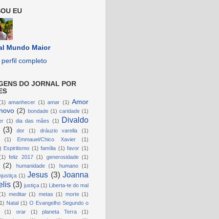
OU EU
al Mundo Maior
perfil completo
GENS DO JORNAL POR
ES
Amor
(1)
amanhecer
(1)
amar
(1)
novo
(2)
bondade
(1)
caridade
(1)
Divaldo
er
(1)
dia das mães
(1)
(3)
dor
(1)
dráuzio varella
(1)
(1)
Emmauel/Chico Xavier
(1)
)
Espiritismo
(1)
família
(1)
favor
(1)
(1)
feliz 2017
(1)
generosidade
(1)
(2)
humanidade
(1)
humano
(1)
Jesus
(3)
Joanna
njustiça
(1)
lis
(3)
justiça
(1)
Liberta-te do mal
(1)
meditar
(1)
metas
(1)
morte
(1)
1)
Natal
(1)
O Evangelho Segundo o
(1)
orar
(1)
planeta Terra
(1)