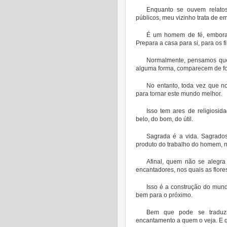
Enquanto se ouvem relato
públicos, meu vizinho trata de e
É um homem de fé, embora, 
Prepara a casa para si, para os fi
Normalmente, pensamos que 
alguma forma, comparecem de fo
No entanto, toda vez que n
para tornar este mundo melhor.
Isso tem ares de religiosid
belo, do bom, do útil.
Sagrada é a vida. Sagrados
produto do trabalho do homem, no
Afinal, quem não se alegra
encantadores, nos quais as flore
Isso é a construção do mu
bem para o próximo.
Bem que pode se traduz
encantamento a quem o veja. E q