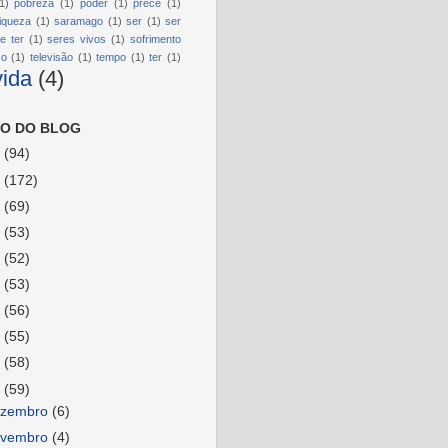
1)
pobreza
(1)
poder
(1)
prece
(1)
riqueza
(1)
saramago
(1)
ser
(1)
ser
e ter
(1)
seres vivos
(1)
sofrimento
so
(1)
televisão
(1)
tempo
(1)
ter
(1)
vida
(4)
O DO BLOG
6
(94)
5
(172)
4
(69)
3
(53)
2
(52)
1
(53)
0
(56)
9
(55)
8
(58)
7
(59)
ezembro
(6)
ovembro
(4)