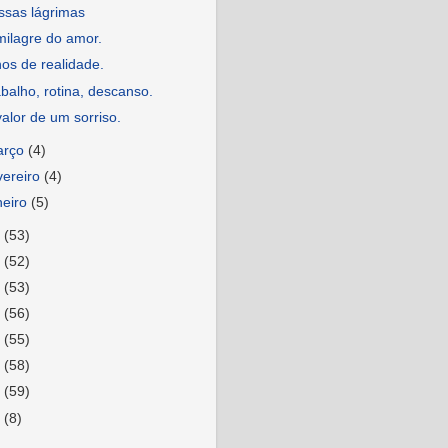
ssas lágrimas
milagre do amor.
os de realidade.
balho, rotina, descanso.
alor de um sorriso.
arço
(4)
vereiro
(4)
neiro
(5)
3
(53)
2
(52)
1
(53)
0
(56)
9
(55)
8
(58)
7
(59)
6
(8)