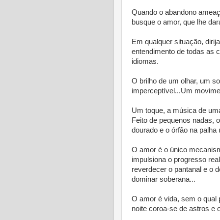
Quando o abandono ameaçar 
busque o amor, que lhe dará
Em qualquer situação, dirij
entendimento de todas as co
idiomas.
O brilho de um olhar, um s
imperceptível...Um movimen
Um toque, a música de uma
Feito de pequenos nadas, o 
dourado e o órfão na palha
O amor é o único mecanism
impulsiona o progresso real
reverdecer o pantanal e o 
dominar soberana...
O amor é vida, sem o qual 
noite coroa-se de astros e o