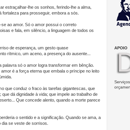
estraçalhar-lhe os sonhos, ferindo-lhe a alma,
 fortaleza para prosseguir, embora a sós.
a-se ao amor. Só o amor possui o correto
isas e fala, em silêncio, a linguagem de todos os
orriso de esperança, um gesto quase
APOIO
to rítmico, um aceno, a presença do ausente...
 palavra só o amor logra transformar em bênção.
amor é a força eterna que embala o príncipe no leito
 úmida.
Serviços 
orçamen
o que conduz o fraco às tarefas gigantescas, que
; que dá dignidade à vida; que impele ao trabalho de
deserto... Que concede alento, quando a morte parece
perderia o sentido e a significação. Quando se ama, a
 dia se veste de sorrisos.