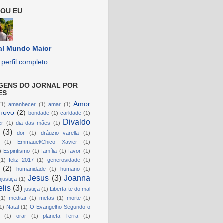
OU EU
al Mundo Maior
perfil completo
GENS DO JORNAL POR
ES
Amor
(1)
amanhecer
(1)
amar
(1)
novo
(2)
bondade
(1)
caridade
(1)
Divaldo
er
(1)
dia das mães
(1)
(3)
dor
(1)
dráuzio varella
(1)
(1)
Emmauel/Chico Xavier
(1)
)
Espiritismo
(1)
família
(1)
favor
(1)
(1)
feliz 2017
(1)
generosidade
(1)
(2)
humanidade
(1)
humano
(1)
Jesus
(3)
Joanna
njustiça
(1)
lis
(3)
justiça
(1)
Liberta-te do mal
(1)
meditar
(1)
metas
(1)
morte
(1)
1)
Natal
(1)
O Evangelho Segundo o
(1)
orar
(1)
planeta Terra
(1)