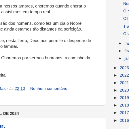
No
 nossos amores, choremos quando chorar o
O 
 assistimos em tempo real.
Olh
são dos homens, como fez um dia o Nobre
Tra
 ainda estamos tão distantes da perfeição.
O v
ue, nesta Terra, Deus nos permite o despertar de
►
m
 familiar.
►
fe
. Choremos por sermos humanos, a caminho da
►
ja
►
202
ita.
►
202
►
202
aior
às
22:10
Nenhum comentário:
►
202
►
201
►
201
►
201
L DE 2024
►
201
r.