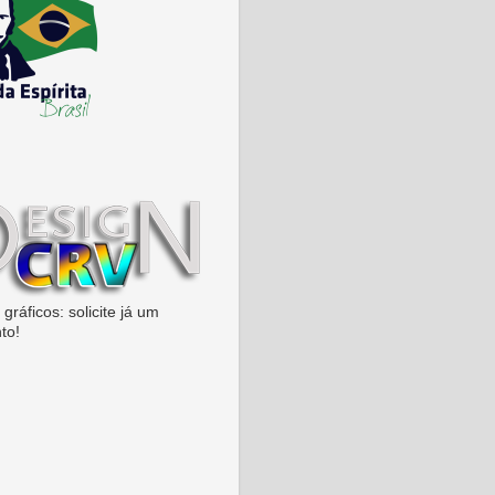
gráficos: solicite já um
to!