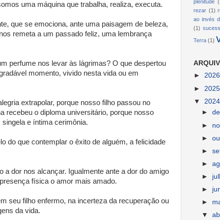
plenitude
(
omos uma máquina que trabalha, realiza, executa.
rezar
(1)
ao invés d
te, que se emociona, ante uma paisagem de beleza,
(1)
suces
 nos remeta a um passado feliz, uma lembrança
Terra
(1)
um perfume nos levar às lágrimas? O que despertou
ARQUIV
radável momento, vivido nesta vida ou em
►
202
►
202
▼
202
egria extrapolar, porque nosso filho passou no
lha recebeu o diploma universitário, porque nosso
►
d
singela e íntima cerimônia.
►
n
►
ou
o do que contemplar o êxito de alguém, a felicidade
►
s
►
ag
a dor nos alcançar. Igualmente ante a dor do amigo
►
ju
 presença física o amor mais amado.
►
ju
 seu filho enfermo, na incerteza da recuperação ou
►
m
gens da vida.
▼
ab