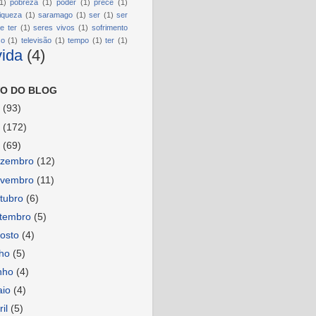
1)
pobreza
(1)
poder
(1)
prece
(1)
riqueza
(1)
saramago
(1)
ser
(1)
ser
e ter
(1)
seres vivos
(1)
sofrimento
so
(1)
televisão
(1)
tempo
(1)
ter
(1)
vida
(4)
O DO BLOG
6
(93)
5
(172)
4
(69)
ezembro
(12)
ovembro
(11)
tubro
(6)
etembro
(5)
osto
(4)
lho
(5)
nho
(4)
aio
(4)
ril
(5)