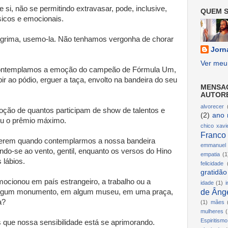
si, não se permitindo extravasar, pode, inclusive,
QUEM S
sicos e emocionais.
grima, usemo-la. Não tenhamos vergonha de chorar
Jorn
Ver meu 
ontemplamos a emoção do campeão de Fórmula Um,
bir ao pódio, erguer a taça, envolto na bandeira do seu
MENSA
AUTOR
alvorecer
o de quantos participam de show de talentos e
(2)
ano 
ou o prêmio máximo.
chico xavi
Franco
rerem quando contemplarmos a nossa bandeira
emmanuel
ndo-se ao vento, gentil, enquanto os versos do Hino
empatia
(1
 lábios.
felicidade
gratidão
ocionou em país estrangeiro, a trabalho ou a
idade
(1)
i
de Ânge
 algum monumento, em algum museu, em uma praça,
a?
(1)
mães
mulheres
(
Espiritismo
ue nossa sensibilidade está se aprimorando.