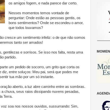
os amigos fogem, e nada parece dar certo.
Nesses momentos temos vontade de
perguntar: Onde estão as pessoas gentis, os
bons sentimentos? Onde se escondeu o amor,
que todos louvamos?
ão cresce um sentimento infeliz: o de que não somos
ueremos tanto ser amados!
MOMENT
, gentilezas e sorrisos. Se isso nos falta, resta uma
o partido.
parte um pedido de socorro, um grito que corta os
 diz, entre soluços: Meu pai, será que podes me
entir tua mão por um só instante.
 coração aberto, a luz abre caminho entre as sombras.
 a chuva, seus raios dissipando nuvens pesadas,
AGENDA
a Terra.
 voz soa nos nossos ouvidos, sussurrando: Sim,