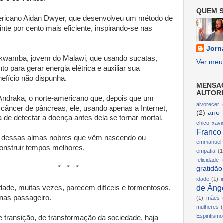
QUEM S
icano Aidan Dwyer, que desenvolveu um método de
inte por cento mais eficiente, inspirando-se nas
Jorn
kwamba, jovem do Malawi, que usando sucatas,
Ver meu 
o para gerar energia elétrica e auxiliar sua
efício não dispunha.
MENSA
AUTOR
Andraka, o norte-americano que, depois que um
alvorecer
 câncer de pâncreas, ele, usando apenas a Internet,
(2)
ano 
 de detectar a doença antes dela se tornar mortal.
chico xavi
Franco
 dessas almas nobres que vêm nascendo ou
emmanuel
onstruir tempos melhores.
empatia
(1
felicidade
* *
gratidão
idade
(1)
i
de Ânge
ade, muitas vezes, parecem difíceis e tormentosos,
nas passageiro.
(1)
mães
mulheres
(
Espiritismo
e transição, de transformação da sociedade, haja