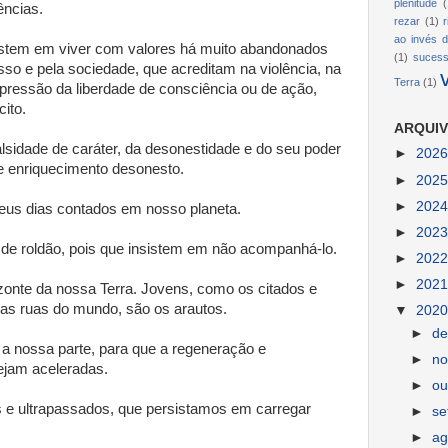
plenitude
(
ências.
rezar
(1)
ao invés d
istem em viver com valores há muito abandonados
(1)
suces
esso e pela sociedade, que acreditam na violência, na
Terra
(1)
upressão da liberdade de consciência ou de ação,
ito.
ARQUIV
sidade de caráter, da desonestidade e do seu poder
►
202
e enriquecimento desonesto.
►
202
►
202
eus dias contados em nosso planeta.
►
202
 de roldão, pois que insistem em não acompanhá-lo.
►
202
►
202
onte da nossa Terra. Jovens, como os citados e
las ruas do mundo, são os arautos.
▼
202
►
d
a nossa parte, para que a regeneração e
►
n
ejam aceleradas.
►
ou
 e ultrapassados, que persistamos em carregar
►
s
►
ag