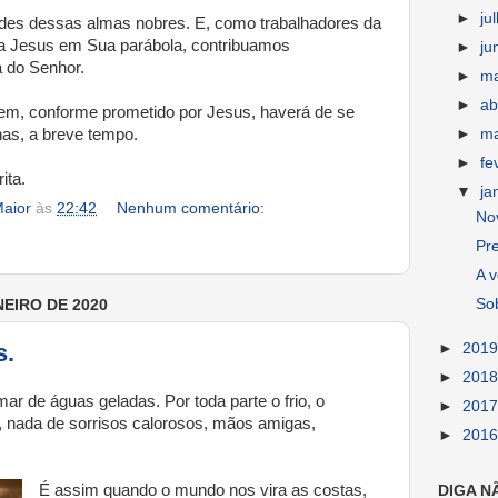
►
ju
udes dessas almas nobres. E, como trabalhadores da
tra Jesus em Sua parábola, contribuamos
►
ju
 do Senhor.
►
m
►
ab
em, conforme prometido por Jesus, haverá de se
nas, a breve tempo.
►
m
►
fe
ita.
▼
ja
aior
às
22:42
Nenhum comentário:
Nov
Pr
A v
So
NEIRO DE 2020
s.
►
201
►
201
 de águas geladas. Por toda parte o frio, o
►
201
, nada de sorrisos calorosos, mãos amigas,
►
201
É assim quando o mundo nos vira as costas,
DIGA N