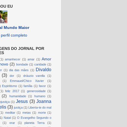
OU EU
al Mundo Maior
perfil completo
GENS DO JORNAL POR
ES
Amor
(1)
amanhecer
(1)
amar
(1)
novo
(2)
bondade
(1)
caridade
(1)
Divaldo
er
(1)
dia das mães
(1)
(3)
dor
(1)
dráuzio varella
(1)
(1)
Emmauel/Chico Xavier
(1)
)
Espiritismo
(1)
família
(1)
favor
(1)
(1)
feliz 2017
(1)
generosidade
(1)
(2)
humanidade
(1)
humano
(1)
Jesus
(3)
Joanna
njustiça
(1)
lis
(3)
justiça
(1)
Liberta-te do mal
(1)
meditar
(1)
metas
(1)
morte
(1)
1)
Natal
(1)
O Evangelho Segundo o
(1)
orar
(1)
planeta Terra
(1)