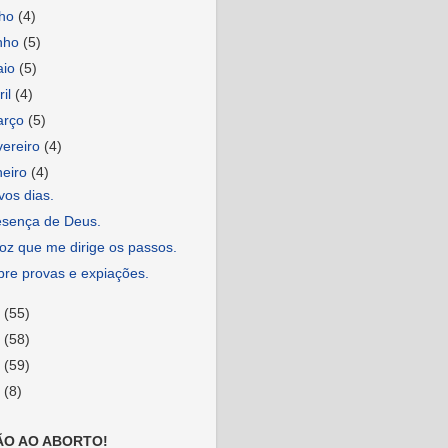
lho
(4)
nho
(5)
aio
(5)
ril
(4)
arço
(5)
vereiro
(4)
neiro
(4)
os dias.
esença de Deus.
oz que me dirige os passos.
bre provas e expiações.
9
(55)
8
(58)
7
(59)
6
(8)
ÃO AO ABORTO!