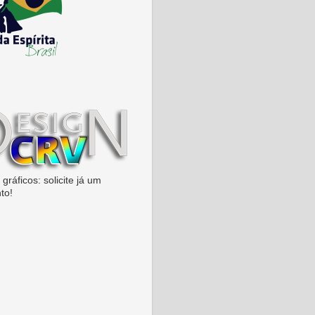
gráficos: solicite já um
to!