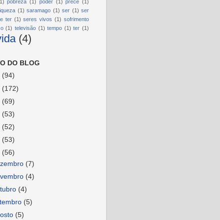
1)
pobreza
(1)
poder
(1)
prece
(1)
riqueza
(1)
saramago
(1)
ser
(1)
ser
e ter
(1)
seres vivos
(1)
sofrimento
so
(1)
televisão
(1)
tempo
(1)
ter
(1)
vida
(4)
O DO BLOG
6
(94)
5
(172)
4
(69)
3
(53)
2
(52)
1
(53)
0
(56)
ezembro
(7)
ovembro
(4)
tubro
(4)
etembro
(5)
osto
(5)