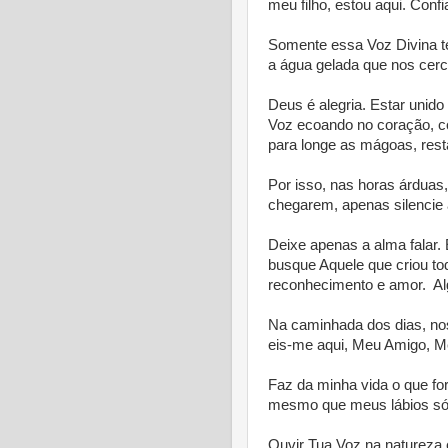
meu filho, estou aqui. Conf
Somente essa Voz Divina te
a água gelada que nos cerc
Deus é alegria. Estar unid
Voz ecoando no coração, co
para longe as mágoas, resta
Por isso, nas horas árduas,
chegarem, apenas silencie 
Deixe apenas a alma falar.
busque Aquele que criou tod
reconhecimento e amor. A
Na caminhada dos dias, no
eis-me aqui, Meu Amigo, 
Faz da minha vida o que f
mesmo que meus lábios só 
Ouvir Tua Voz na natureza 