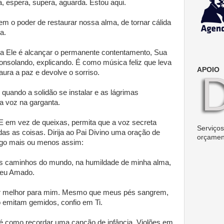
ia, espera, supera, aguarda. Estou aqui.
m o poder de restaurar nossa alma, de tornar cálida
a.
o a Ele é alcançar o permanente contentamento, Sua
nsolando, explicando. É como música feliz que leva
APOIO
ura a paz e devolve o sorriso.
 quando a solidão se instalar e as lágrimas
a voz na garganta.
 E em vez de queixas, permita que a voz secreta
Serviços 
as as coisas. Dirija ao Pai Divino uma oração de
orçamen
lgo mais ou menos assim:
s caminhos do mundo, na humildade de minha alma,
Meu Amado.
or melhor para mim. Mesmo que meus pés sangrem,
emitam gemidos, confio em Ti.
é como recordar uma canção de infância. Violões em