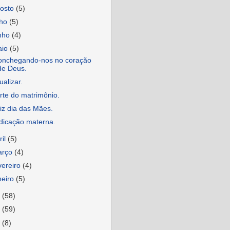
osto
(5)
lho
(5)
nho
(4)
aio
(5)
onchegando-nos no coração
de Deus.
ualizar.
rte do matrimônio.
iz dia das Mães.
dicação materna.
ril
(5)
arço
(4)
vereiro
(4)
neiro
(5)
8
(58)
7
(59)
6
(8)