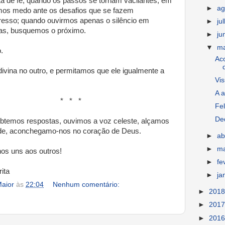
ta de fé, quando os passos se tornam vacilantes; em
►
ag
os medo ante os desafios que se fazem
resso; quando ouvirmos apenas o silêncio em
►
ju
vas, busquemos o próximo.
►
ju
▼
m
.
Ac
ivina no outro, e permitamos que ele igualmente a
Vis
A a
* *
Fel
De
obtemos respostas, ouvimos a voz celeste, alçamos
ade, aconchegamo-nos no coração de Deus.
►
ab
►
m
s uns aos outros!
►
fe
ita
►
ja
aior
às
22:04
Nenhum comentário:
►
201
►
201
►
201