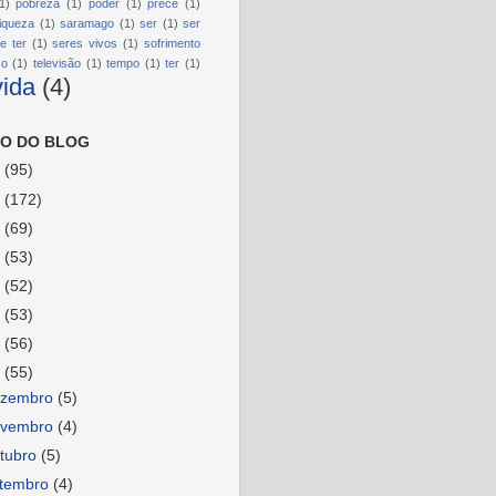
1)
pobreza
(1)
poder
(1)
prece
(1)
riqueza
(1)
saramago
(1)
ser
(1)
ser
e ter
(1)
seres vivos
(1)
sofrimento
so
(1)
televisão
(1)
tempo
(1)
ter
(1)
vida
(4)
O DO BLOG
6
(95)
5
(172)
4
(69)
3
(53)
2
(52)
1
(53)
0
(56)
9
(55)
ezembro
(5)
ovembro
(4)
tubro
(5)
etembro
(4)