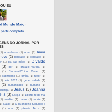
OU EU
al Mundo Maior
perfil completo
GENS DO JORNAL POR
ES
Amor
(1)
amanhecer
(1)
amar
(1)
novo
(2)
bondade
(1)
caridade
(1)
Divaldo
er
(1)
dia das mães
(1)
(3)
dor
(1)
dráuzio varella
(1)
(1)
Emmauel/Chico Xavier
(1)
)
Espiritismo
(1)
família
(1)
favor
(1)
(1)
feliz 2017
(1)
generosidade
(1)
(2)
humanidade
(1)
humano
(1)
Jesus
(3)
Joanna
njustiça
(1)
lis
(3)
justiça
(1)
Liberta-te do mal
(1)
meditar
(1)
metas
(1)
morte
(1)
1)
Natal
(1)
O Evangelho Segundo o
(1)
orar
(1)
planeta Terra
(1)