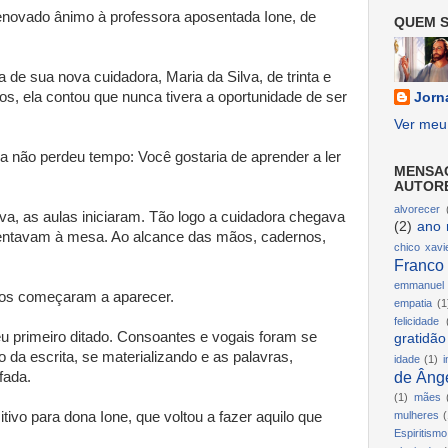
 renovado ânimo à professora aposentada Ione, de
QUEM S
e sua nova cuidadora, Maria da Silva, de trinta e
hos, ela contou que nunca tivera a oportunidade de ser
Jorn
Ver meu 
ra não perdeu tempo: Você gostaria de aprender a ler
MENSA
AUTOR
alvorecer
tiva, as aulas iniciaram. Tão logo a cuidadora chegava
(2)
ano 
sentavam à mesa. Ao alcance das mãos, cadernos,
chico xavi
Franco
emmanuel
dos começaram a aparecer.
empatia
(1
felicidade
 Meu primeiro ditado. Consoantes e vogais foram se
gratidão
da escrita, se materializando e as palavras,
idade
(1)
i
de Ânge
fada.
(1)
mães
tivo para dona Ione, que voltou a fazer aquilo que
mulheres
(
Espiritismo