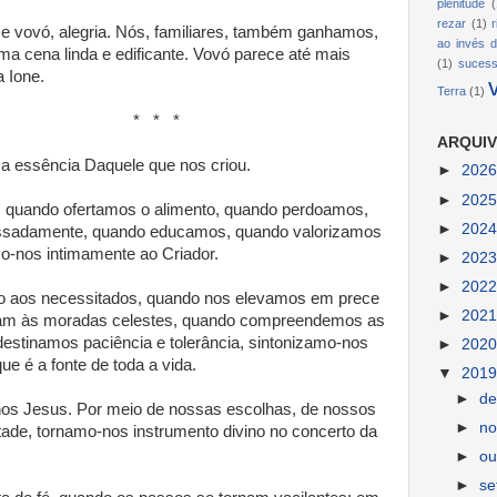
plenitude
(
rezar
(1)
e vovó, alegria. Nós, familiares, também ganhamos,
ao invés d
a cena linda e edificante. Vovó parece até mais
(1)
suces
a Ione.
Terra
(1)
* *
ARQUIV
a essência Daquele que nos criou.
►
202
►
202
 quando ofertamos o alimento, quando perdoamos,
►
202
sadamente, quando educamos, quando valorizamos
mo-nos intimamente ao Criador.
►
202
►
202
 aos necessitados, quando nos elevamos em prece
►
202
aram às moradas celestes, quando compreendemos as
 destinamos paciência e tolerância, sintonizamo-nos
►
202
e é a fonte de toda a vida.
▼
201
►
d
nos Jesus. Por meio de nossas escolhas, de nossos
►
n
ade, tornamo-nos instrumento divino no concerto da
►
ou
►
s