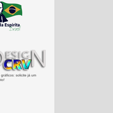
gráficos: solicite já um
to!