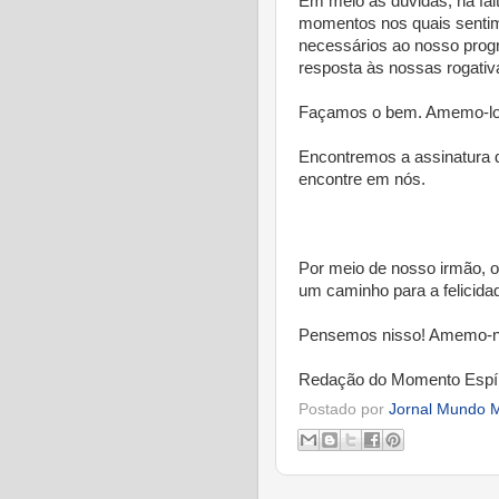
Em meio às dúvidas, na fal
momentos nos quais sentim
necessários ao nosso prog
resposta às nossas rogati
Façamos o bem. Amemo-lo
Encontremos a assinatura d
encontre em nós.
* 
Por meio de nosso irmão, 
um caminho para a felicid
Pensemos nisso! Amemo-no
Redação do Momento Espír
Postado por
Jornal Mundo M