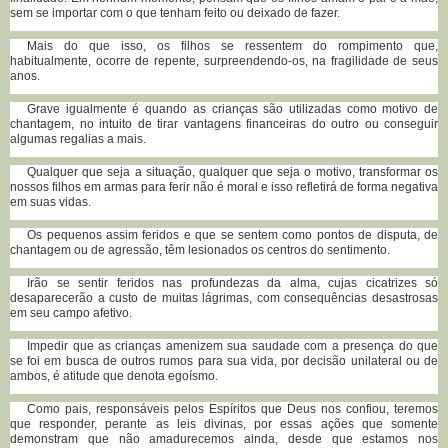
sem se importar com o que tenham feito ou deixado de fazer.
Mais do que isso, os filhos se ressentem do rompimento que,
habitualmente, ocorre de repente, surpreendendo-os, na fragilidade de seus
anos.
Grave igualmente é quando as crianças são utilizadas como motivo de
chantagem, no intuito de tirar vantagens financeiras do outro ou conseguir
algumas regalias a mais.
Qualquer que seja a situação, qualquer que seja o motivo, transformar os
nossos filhos em armas para ferir não é moral e isso refletirá de forma negativa
em suas vidas.
Os pequenos assim feridos e que se sentem como pontos de disputa, de
chantagem ou de agressão, têm lesionados os centros do sentimento.
Irão se sentir feridos nas profundezas da alma, cujas cicatrizes só
desaparecerão a custo de muitas lágrimas, com consequências desastrosas
em seu campo afetivo.
Impedir que as crianças amenizem sua saudade com a presença do que
se foi em busca de outros rumos para sua vida, por decisão unilateral ou de
ambos, é atitude que denota egoísmo.
Como pais, responsáveis pelos Espíritos que Deus nos confiou, teremos
que responder, perante as leis divinas, por essas ações que somente
demonstram que não amadurecemos ainda, desde que estamos nos