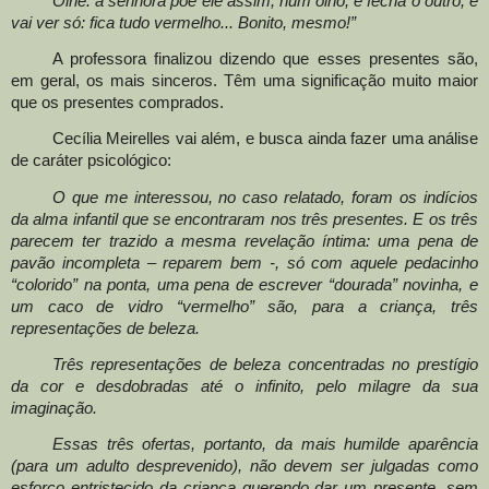
Olhe: a senhora põe ele assim, num olho, e fecha o outro, e
vai ver só: fica tudo vermelho... Bonito, mesmo!”
A professora finalizou dizendo que esses presentes são,
em geral, os mais sinceros. Têm uma significação muito maior
que os presentes comprados.
Cecília Meirelles vai além, e busca ainda fazer uma análise
de caráter psicológico:
O que me interessou, no caso relatado, foram os indícios
da alma infantil que se encontraram nos três presentes. E os três
parecem ter trazido a mesma revelação íntima: uma pena de
pavão incompleta – reparem bem -, só com aquele pedacinho
“colorido” na ponta, uma pena de escrever “dourada” novinha, e
um caco de vidro “vermelho” são, para a criança, três
representações de beleza.
Três representações de beleza concentradas no prestígio
da cor e desdobradas até o infinito, pelo milagre da sua
imaginação.
Essas três ofertas, portanto, da mais humilde aparência
(para um adulto desprevenido), não devem ser julgadas como
esforço entristecido da criança querendo dar um presente, sem