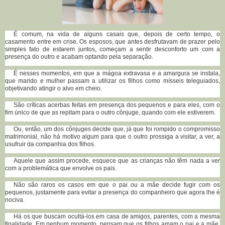
É comum, na vida de alguns casais que, depois de certo tempo, o
casamento entre em crise. Os esposos, que antes desfrutavam de prazer pelo
simples fato de estarem juntos, começam a sentir desconforto um com a
presença do outro e acabam optando pela separação.
É nesses momentos, em que a mágoa extravasa e a amargura se instala,
que marido e mulher passam a utilizar os filhos como mísseis teleguiados,
objetivando atingir o alvo em cheio.
São críticas acerbas feitas em presença dos pequenos e para eles, com o
fim único de que as repitam para o outro cônjuge, quando com ele estiverem.
Ou, então, um dos cônjuges decide que, já que foi rompido o compromisso
matrimonial, não há motivo algum para que o outro prossiga a visitar, a ver, a
usufruir da companhia dos filhos.
Aquele que assim procede, esquece que as crianças não têm nada a ver
com a problemática que envolve os pais.
Não são raros os casos em que o pai ou a mãe decide fugir com os
pequenos, justamente para evitar a presença do companheiro que agora lhe é
nociva.
Há os que buscam ocultá-los em casa de amigos, parentes, com a mesma
finalidade. Em nenhum momento, pensam que os filhos amam o pai e a mãe,