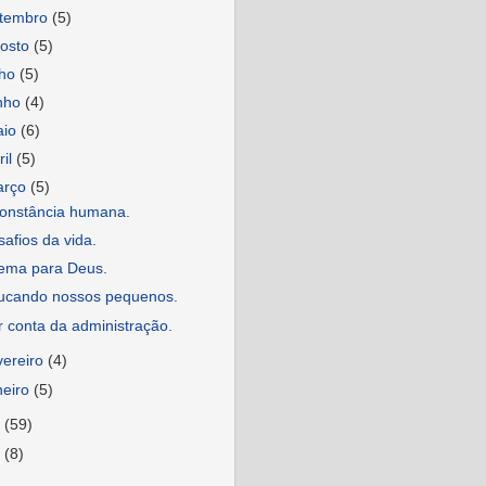
etembro
(5)
osto
(5)
lho
(5)
nho
(4)
aio
(6)
ril
(5)
arço
(5)
constância humana.
afios da vida.
ema para Deus.
ucando nossos pequenos.
 conta da administração.
vereiro
(4)
neiro
(5)
7
(59)
6
(8)