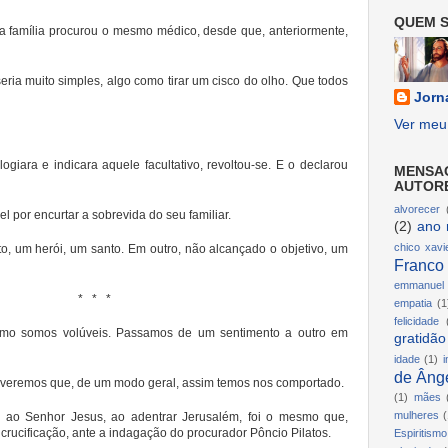
QUEM S
a família procurou o mesmo médico, desde que, anteriormente,
eria muito simples, algo como tirar um cisco do olho. Que todos
Jorn
Ver meu 
logiara e indicara aquele facultativo, revoltou-se. E o declarou
MENSA
AUTOR
alvorecer
l por encurtar a sobrevida do seu familiar.
(2)
ano 
chico xavi
 um herói, um santo. Em outro, não alcançado o objetivo, um
Franco
emmanuel
* * *
empatia
(1
felicidade
como somos volúveis. Passamos de um sentimento a outro em
gratidão
idade
(1)
i
de Ânge
 veremos que, de um modo geral, assim temos nos comportado.
(1)
mães
mulheres
(
s
ao Senhor Jesus, ao adentrar Jerusalém, foi o mesmo que,
crucificação, ante a indagação do procurador Pôncio Pilatos.
Espiritismo