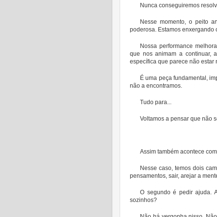
Nunca conseguiremos resolve
Nesse momento, o peito ans
poderosa. Estamos enxergando 
Nossa performance melhora.
que nos animam a continuar, 
específica que parece não estar
É uma peça fundamental, imp
não a encontramos.
Tudo para...
Voltamos a pensar que não s
Assim também acontece com
Nesse caso, temos dois cam
pensamentos, sair, arejar a ment
O segundo é pedir ajuda. A
sozinhos?
Não há vergonha nisso. Não