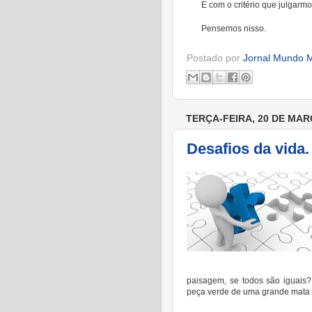
E com o critério que julgarm
Pensemos nisso.
Postado por
Jornal Mundo M
TERÇA-FEIRA, 20 DE MAR
Desafios da vida.
paisagem, se todos são iguais?
peça verde de uma grande mata s