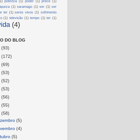
1)
pobreza
(1)
poder
(1)
prece
(1)
riqueza
(1)
saramago
(1)
ser
(1)
ser
e ter
(1)
seres vivos
(1)
sofrimento
so
(1)
televisão
(1)
tempo
(1)
ter
(1)
vida
(4)
O DO BLOG
6
(93)
5
(172)
4
(69)
3
(53)
2
(52)
1
(53)
0
(56)
9
(55)
8
(58)
ezembro
(5)
ovembro
(4)
tubro
(5)