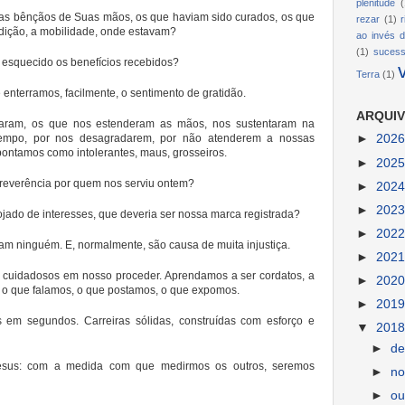
plenitude
(
tas bênçãos de Suas mãos, os que haviam sido curados, os que
rezar
(1)
udição, a mobilidade, onde estavam?
ao invés d
(1)
suces
esquecido os benefícios recebidos?
Terra
(1)
nterramos, facilmente, o sentimento de gratidão.
ARQUIV
aram, os que nos estenderam as mãos, nos sustentaram na
 tempo, por nos desagradarem, por não atenderem a nossas
►
202
ontamos como intolerantes, maus, grosseiros.
►
202
reverência por quem nos serviu ontem?
►
202
►
202
ado de interesses, que deveria ser nossa marca registrada?
►
202
m ninguém. E, normalmente, são causa de muita injustiça.
►
202
cuidadosos em nosso proceder. Aprendamos a ser cordatos, a
►
202
r o que falamos, o que postamos, o que expomos.
►
201
 em segundos. Carreiras sólidas, construídas com esforço e
▼
201
►
d
sus: com a medida com que medirmos os outros, seremos
►
n
►
ou