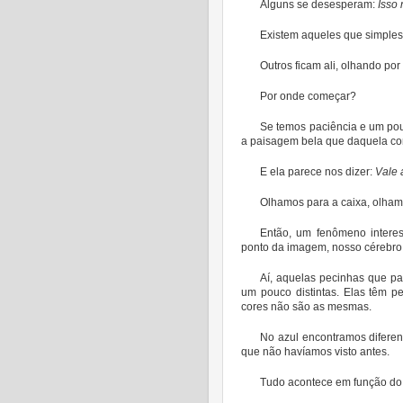
Alguns se desesperam:
Isso
Existem aqueles que simple
Outros ficam ali, olhando por 
Por onde começar?
Se temos paciência e um pou
a paisagem bela que daquela con
E ela parece nos dizer:
Vale 
Olhamos para a caixa, olhamo
Então, um fenômeno intere
ponto da imagem, nosso cérebro 
Aí, aquelas pecinhas que p
um pouco distintas. Elas têm p
cores não são as mesmas.
No azul encontramos difere
que não havíamos visto antes.
Tudo acontece em função do 