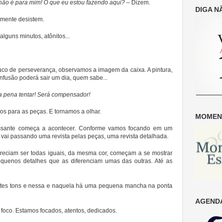
 não é para mim! O que eu estou fazendo aqui?
– Dizem.
DIGA N
smente desistem.
alguns minutos, atônitos...
co de perseverança, observamos a imagem da caixa. A pintura,
fusão poderá sair um dia, quem sabe...
a pena tentar! Será compensador!
s para as peças. E tornamos a olhar.
MOMENT
ssante começa a acontecer. Conforme vamos focando em um
vai passando uma revista pelas peças, uma revista detalhada.
areciam ser todas iguais, da mesma cor, começam a se mostrar
equenos detalhes que as diferenciam umas das outras. Até as
ntes tons e nessa e naquela há uma pequena mancha na ponta
AGENDA
foco. Estamos focados, atentos, dedicados.