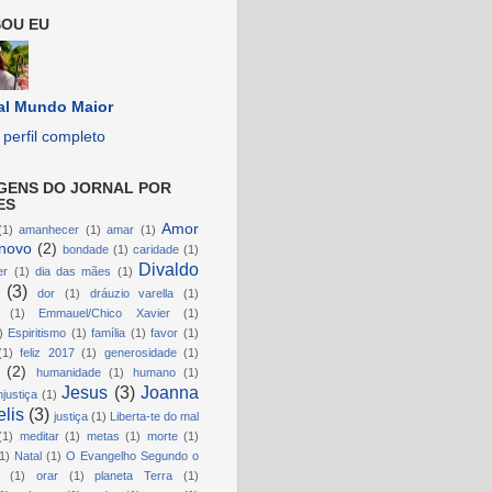
OU EU
al Mundo Maior
perfil completo
GENS DO JORNAL POR
ES
Amor
(1)
amanhecer
(1)
amar
(1)
novo
(2)
bondade
(1)
caridade
(1)
Divaldo
er
(1)
dia das mães
(1)
(3)
dor
(1)
dráuzio varella
(1)
(1)
Emmauel/Chico Xavier
(1)
)
Espiritismo
(1)
família
(1)
favor
(1)
(1)
feliz 2017
(1)
generosidade
(1)
(2)
humanidade
(1)
humano
(1)
Jesus
(3)
Joanna
njustiça
(1)
lis
(3)
justiça
(1)
Liberta-te do mal
(1)
meditar
(1)
metas
(1)
morte
(1)
1)
Natal
(1)
O Evangelho Segundo o
(1)
orar
(1)
planeta Terra
(1)