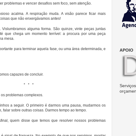
r problemas e vencer desafios sem foco, sem atenção.
ioso acalma. A respiração muda. A visão parece ficar mais
coisas que não enxergávamos antes!
 Vislumbramos alguma forma. São quinze, vinte peças juntas
até que chega um momento terrível: a procura por uma peça
 na mesa.
ortante para terminar aquela fase, ou uma área determinada, e
APOIO
omos capazes de concluir.
* * *
Serviços 
orçamen
 os problemas complexos.
inhos a seguir. O primeiro é darmos uma pausa, mudarmos os
e, falar sobre outras coisas. Darmos tempo ao tempo.
final, quem disse que temos que resolver nossos problemas
 é sinal de fraqueza. No exemplo de que nos servimos, montar