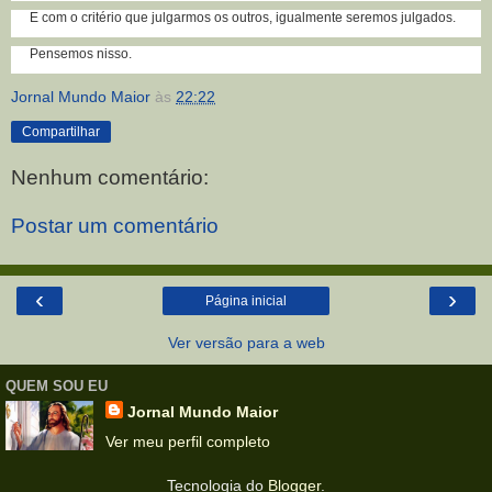
E com o critério que julgarmos os outros, igualmente seremos julgados.
Pensemos nisso.
Jornal Mundo Maior
às
22:22
Compartilhar
Nenhum comentário:
Postar um comentário
‹
›
Página inicial
Ver versão para a web
QUEM SOU EU
Jornal Mundo Maior
Ver meu perfil completo
Tecnologia do
Blogger
.