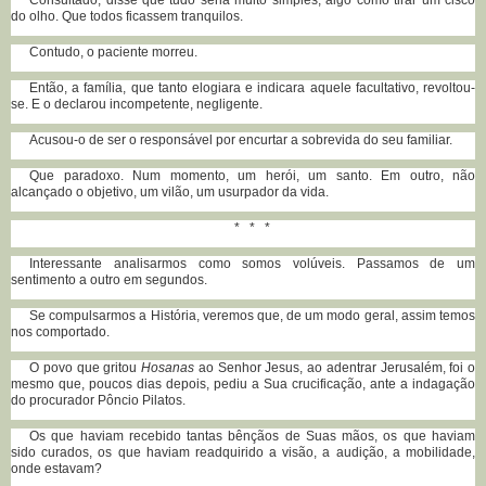
do olho. Que todos ficassem tranquilos.
Contudo, o paciente morreu.
Então, a família, que tanto elogiara e indicara aquele facultativo, revoltou-
se. E o declarou incompetente, negligente.
Acusou-o de ser o responsável por encurtar a sobrevida do seu familiar.
Que paradoxo. Num momento, um herói, um santo. Em outro, não
alcançado o objetivo, um vilão, um usurpador da vida.
* * *
Interessante analisarmos como somos volúveis. Passamos de um
sentimento a outro em segundos.
Se compulsarmos a História, veremos que, de um modo geral, assim temos
nos comportado.
O povo que gritou
Hosanas
ao Senhor Jesus, ao adentrar Jerusalém, foi o
mesmo que, poucos dias depois, pediu a Sua crucificação, ante a indagação
do procurador Pôncio Pilatos.
Os que haviam recebido tantas bênçãos de Suas mãos, os que haviam
sido curados, os que haviam readquirido a visão, a audição, a mobilidade,
onde estavam?