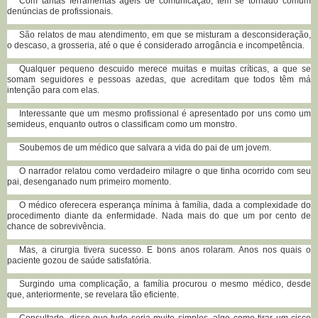
Com tantas ferramentas ágeis de comunicação, têm se tornado comum
denúncias de profissionais.
São relatos de mau atendimento, em que se misturam a desconsideração,
o descaso, a grosseria, até o que é considerado arrogância e incompetência.
Qualquer pequeno descuido merece muitas e muitas críticas, a que se
somam seguidores e pessoas azedas, que acreditam que todos têm má
intenção para com elas.
Interessante que um mesmo profissional é apresentado por uns como um
semideus, enquanto outros o classificam como um monstro.
Soubemos de um médico que salvara a vida do pai de um jovem.
O narrador relatou como verdadeiro milagre o que tinha ocorrido com seu
pai, desenganado num primeiro momento.
O médico oferecera esperança mínima à família, dada a complexidade do
procedimento diante da enfermidade. Nada mais do que um por cento de
chance de sobrevivência.
Mas, a cirurgia tivera sucesso. E bons anos rolaram. Anos nos quais o
paciente gozou de saúde satisfatória.
Surgindo uma complicação, a família procurou o mesmo médico, desde
que, anteriormente, se revelara tão eficiente.
Consultado, disse que tudo seria muito simples, algo como tirar um cisco