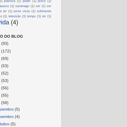
1)
pobreza
(1)
poder
(1)
prece
(1)
riqueza
(1)
saramago
(1)
ser
(1)
ser
e ter
(1)
seres vivos
(1)
sofrimento
so
(1)
televisão
(1)
tempo
(1)
ter
(1)
vida
(4)
O DO BLOG
6
(93)
5
(172)
4
(69)
3
(53)
2
(52)
1
(53)
0
(56)
9
(55)
8
(58)
ezembro
(5)
ovembro
(4)
tubro
(5)