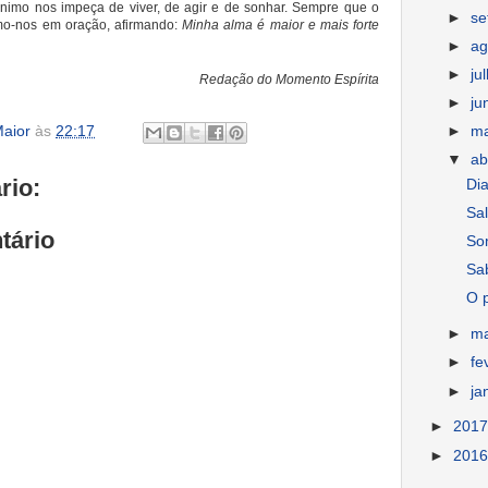
imo nos impeça de viver, de agir e de sonhar. Sempre que o
►
s
mo-nos em oração, afirmando:
Minha alma é maior e mais forte
►
ag
►
ju
Redação do Momento Espírita
►
ju
►
m
aior
às
22:17
▼
ab
rio:
Dia
Sal
tário
So
Sa
O p
►
m
►
fe
►
ja
►
201
►
201