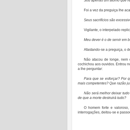
Sou apenas um átomo que res
Foi a vez da preguiça lhe aca
S
eus sacrifícios são excessi
Vigilante, o interpelado repli
Meu dever é o de servir em be
Afastando-se a preguiça, o
Não atacou de longe, nem d
cochichou aos ouvidos. Entrou no
a lhe perguntar:
Para que se esforçar? Por 
mais competentes? Que razão jus
Não será melhor deixar tudo
de que a morte destruirá tudo?
O homem forte e valoroso, 
interrogações, deitou-se e passo