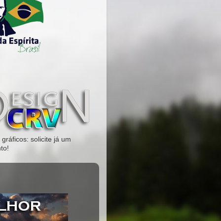
gráficos: solicite já um
to!