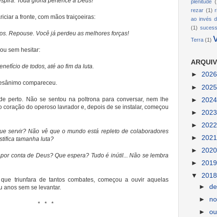
pira. Toda glória pertence a Deus!
plenitude
(
rezar
(1)
riciar a fronte, com mãos traiçoeiras:
ao invés d
(1)
suces
vos. Repouse. Você já perdeu as melhores forças!
Terra
(1)
cou sem hesitar:
ARQUIV
nefício de todos, até ao fim da luta.
►
202
 desânimo compareceu.
►
202
e perto. Não se sentou na poltrona para conversar, nem lhe
►
202
 coração do operoso lavrador e, depois de se instalar, começou
►
202
►
202
que servir? Não vê que o mundo está repleto de colaboradores
►
202
tifica tamanha luta?
►
202
 por conta de Deus? Que espera? Tudo é inútil... Não se lembra
►
201
▼
201
que triunfara de tantos combates, começou a ouvir aquelas
►
d
u anos sem se levantar.
►
n
* * *
►
ou