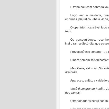
E trabalhou com dobrado val
Logo veio a maldade, que p
enormes, prejudicou-lhe a vinha, 
O operário incansável tudo 
bem.
Os perseguidores, reconh
instruíram a discórdia, que passo
Provocações o cercaram de t
O bom homem sofreu bastante
Meu Deus, estou só. No enta
discórdia.
Apareceu, então, a vaidade q
Você é um grande herói... Ve
dos santos!
O trabalhador sincero contin