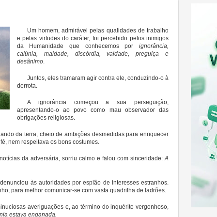
Um homem, admirável pelas qualidades de trabalho
e pelas virtudes do caráter, foi percebido pelos inimigos
da Humanidade que conhecemos por
ignorância,
calúnia, maldade, discórdia, vaidade, preguiça e
desânimo
.
Juntos, eles tramaram agir contra ele, conduzindo-o à
derrota.
A ignorância começou a sua perseguição,
apresentando-o ao povo como mau observador das
obrigações religiosas.
idando da terra, cheio de ambições desmedidas para enriquecer
a fé, nem respeitava os bons costumes.
notícias da adversária, sorriu calmo e falou com sinceridade:
A
o denunciou às autoridades por espião de interesses estranhos.
ho, para melhor comunicar-se com vasta quadrilha de ladrões.
 minuciosas averiguações e, ao término do inquérito vergonhoso,
únia estava enganada.