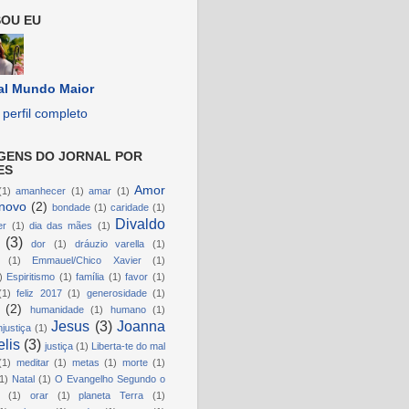
OU EU
al Mundo Maior
perfil completo
GENS DO JORNAL POR
ES
Amor
(1)
amanhecer
(1)
amar
(1)
novo
(2)
bondade
(1)
caridade
(1)
Divaldo
er
(1)
dia das mães
(1)
(3)
dor
(1)
dráuzio varella
(1)
(1)
Emmauel/Chico Xavier
(1)
)
Espiritismo
(1)
família
(1)
favor
(1)
(1)
feliz 2017
(1)
generosidade
(1)
(2)
humanidade
(1)
humano
(1)
Jesus
(3)
Joanna
njustiça
(1)
lis
(3)
justiça
(1)
Liberta-te do mal
(1)
meditar
(1)
metas
(1)
morte
(1)
1)
Natal
(1)
O Evangelho Segundo o
(1)
orar
(1)
planeta Terra
(1)