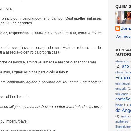
QUEM S
or moral.
rincipiou incendiando-lhe o campo. Destruiu-lhe milharais
poluiu-lhe as fontes.
Jorn
refez, respondendo:
Contra as sombras do mal, tenho a luz do
Ver meu 
ecendo que haviam encontrado um Espírito robusto na fé,
MENSA
u a assediá-lo dentro da própria casa.
AUTOR
alvorecer
odos os lados e, em breve, irmãos e amigos o abandonaram.
(2)
ano 
 mas, ergueu os olhos para o céu e falou:
chico xavi
Franco
nto, continuarei agindo e servindo em Teu nome. Esquecerei a
emmanuel
empatia
(1
felicidade
ue foi lhe dizendo:
gratidão
idade
(1)
i
nceu aflições e batalhas! Deverá ganhar a auréola dos justos e
de Ânge
(1)
mães
uou imperturbável:
mulheres
(
Espiritismo