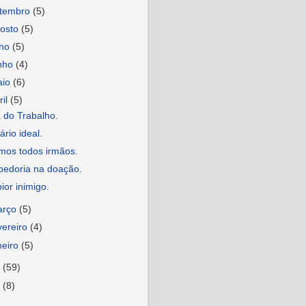
etembro
(5)
osto
(5)
lho
(5)
nho
(4)
aio
(6)
ril
(5)
 do Trabalho.
ário ideal.
mos todos irmãos.
bedoria na doação.
ior inimigo.
arço
(5)
vereiro
(4)
neiro
(5)
7
(59)
6
(8)