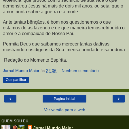
violência, que provou com o sacrifício de sua vida o que
demonstrou Jesus há mais de dois mil anos, ou seja, que o
amor triunfa sobre a guerra e a morte.
Ante tantas bênçãos, é bom nos questionemos o que
estamos delas fazendo e de que maneira temos retribuído o
amor e a compaixão de Nosso Pai.
Permita Deus que saibamos merecer tantas dádivas,
mostrando-nos dignos da Sua imensa bondade e sabedoria.
Redação do Momento Espírita.
Jornal Mundo Maior
às
22:06
Nenhum comentário:
Compartilhar
‹
›
Página inicial
Ver versão para a web
QUEM SOU EU
Jornal Mundo Maior