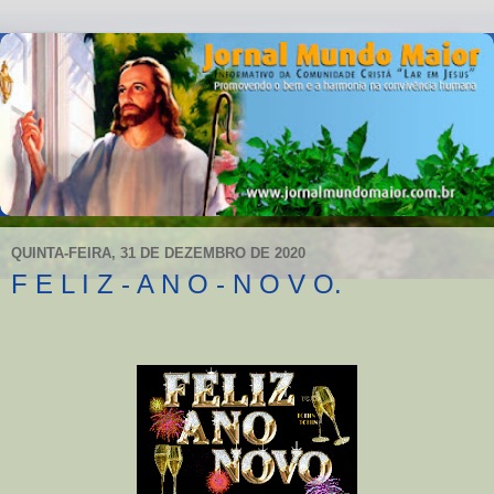
QUINTA-FEIRA, 31 DE DEZEMBRO DE 2020
F E L I Z - A N O - N O V O.