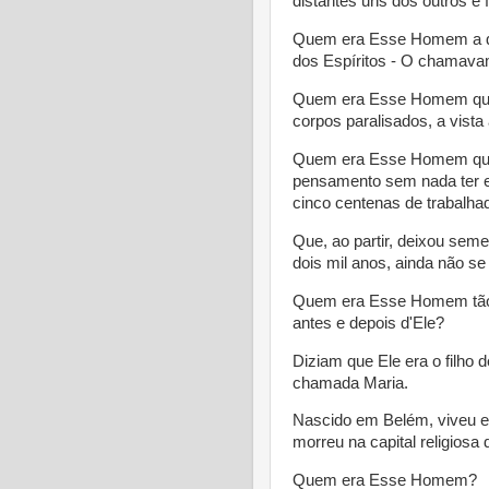
distantes uns dos outros e 
Quem era Esse Homem a qu
dos Espíritos - O chamava
Quem era Esse Homem que 
corpos paralisados, a vist
Quem era Esse Homem que,
pensamento sem nada ter e
cinco centenas de trabalha
Que, ao partir, deixou seme
dois mil anos, ainda não s
Quem era Esse Homem tão g
antes e depois d'Ele?
Diziam que Ele era o filho
chamada Maria.
Nascido em Belém, viveu e
morreu na capital religiosa
Quem era Esse Homem?