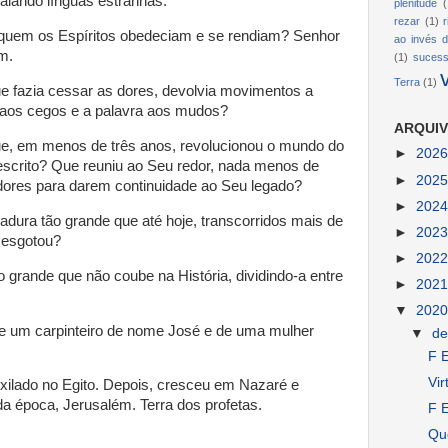
falando línguas estranhas.
plenitude
(
rezar
(1)
em os Espíritos obedeciam e se rendiam? Senhor
ao invés d
m.
(1)
suces
Terra
(1)
fazia cessar as dores, devolvia movimentos a
a aos cegos e a palavra aos mudos?
ARQUIV
 em menos de três anos, revolucionou o mundo do
►
202
scrito? Que reuniu ao Seu redor, nada menos de
►
202
dores para darem continuidade ao Seu legado?
►
202
adura tão grande que até hoje, transcorridos mais de
►
202
e esgotou?
►
202
rande que não coube na História, dividindo-a entre
►
202
▼
202
 de um carpinteiro de nome José e de uma mulher
▼
d
F E
Vir
xilado no Egito. Depois, cresceu em Nazaré e
 da época, Jerusalém. Terra dos profetas.
F E
Qu