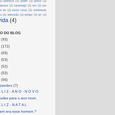
1)
pobreza
(1)
poder
(1)
prece
(1)
riqueza
(1)
saramago
(1)
ser
(1)
ser
e ter
(1)
seres vivos
(1)
sofrimento
so
(1)
televisão
(1)
tempo
(1)
ter
(1)
vida
(4)
O DO BLOG
6
(93)
5
(172)
4
(69)
3
(53)
2
(52)
1
(53)
0
(56)
ezembro
(7)
 L I Z - A N O - N O V O.
tudes para o ano novo.
 L I Z - N A T A L
em era esse homem ?