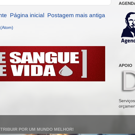
AGENDA
nte
Página inicial
Postagem mais antiga
 (Atom)
APOIO
Serviços 
orçamen
TRIBUIR POR UM MUNDO MELHOR!