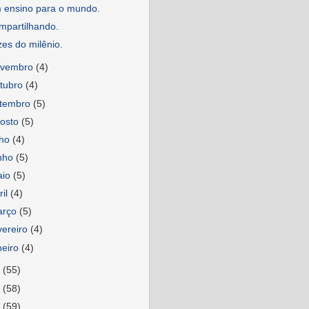
 ensino para o mundo.
mpartilhando.
es do milênio.
ovembro
(4)
tubro
(4)
etembro
(5)
osto
(5)
lho
(4)
nho
(5)
aio
(5)
ril
(4)
arço
(5)
vereiro
(4)
neiro
(4)
9
(55)
8
(58)
7
(59)