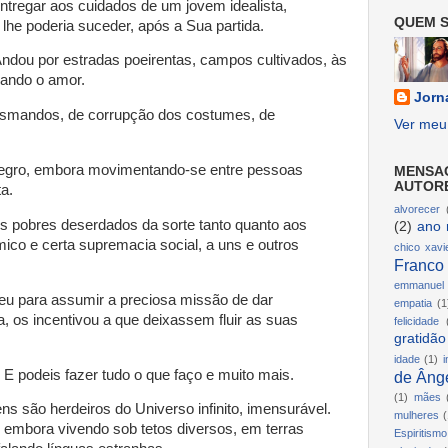
ntregar aos cuidados de um jovem idealista,
QUEM S
he poderia suceder, após a Sua partida.
ou por estradas poeirentas, campos cultivados, às
nando o amor.
Jorn
smandos, de corrupção dos costumes, de
Ver meu 
tegro, embora movimentando-se entre pessoas
MENSA
AUTOR
a.
alvorecer
 pobres deserdados da sorte tanto quanto aos
(2)
ano 
ico e certa supremacia social, a uns e outros
chico xavi
Franco
emmanuel
eu para assumir a preciosa missão de dar
empatia
(1
, os incentivou a que deixassem fluir as suas
felicidade
gratidão
idade
(1)
i
 E podeis fazer tudo o que faço e muito mais.
de Ânge
(1)
mães
s são herdeiros do Universo infinito, imensurável.
mulheres
(
 embora vivendo sob tetos diversos, em terras
Espiritismo