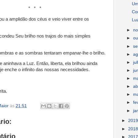
Um
* *
Co
ou a amplidão dos céus e veio viver entre os
Luz
►
n
scondeu Seu brilho nos trajos do mais simples
►
ou
►
s
sombras e as sombras tentaram empanar-lhe o brilho.
►
ag
►
ju
 aninhava a Luz. Então, liberta, ela brilhou ainda
je enche o infinito das nossas necessidades.
►
ju
►
m
►
ab
ita.
►
m
►
fe
aior
às
21:51
►
ja
rio:
►
201
►
201
tário
►
201