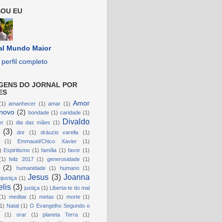
OU EU
al Mundo Maior
perfil completo
GENS DO JORNAL POR
ES
Amor
(1)
amanhecer
(1)
amar
(1)
novo
(2)
bondade
(1)
caridade
(1)
Divaldo
er
(1)
dia das mães
(1)
(3)
dor
(1)
dráuzio varella
(1)
(1)
Emmauel/Chico Xavier
(1)
)
Espiritismo
(1)
família
(1)
favor
(1)
(1)
feliz 2017
(1)
generosidade
(1)
(2)
humanidade
(1)
humano
(1)
Jesus
(3)
Joanna
njustiça
(1)
lis
(3)
justiça
(1)
Liberta-te do mal
(1)
meditar
(1)
metas
(1)
morte
(1)
1)
Natal
(1)
O Evangelho Segundo o
(1)
orar
(1)
planeta Terra
(1)