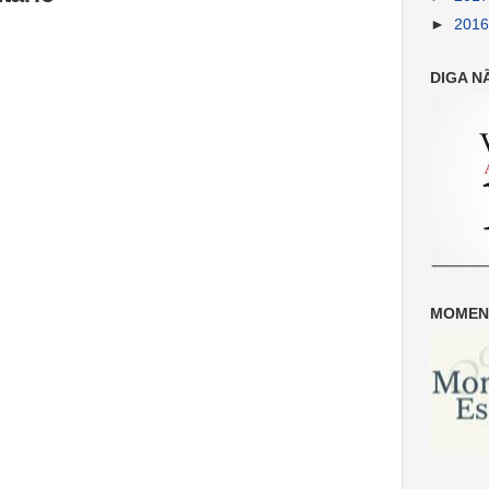
►
201
DIGA N
MOMENT