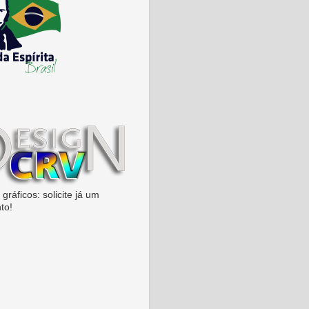
gráficos: solicite já um
to!