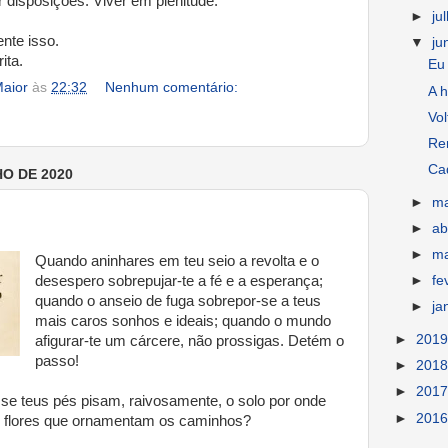
 disposições. Viver em plenitude.
►
ju
nte isso.
▼
ju
ita.
Eu 
aior
às
22:32
Nenhum comentário:
A h
Vol
Re
Ca
HO DE 2020
►
m
►
ab
►
m
Quando aninhares em teu seio a revolta e o
desespero sobrepujar-te a fé e a esperança;
►
fe
quando o anseio de fuga sobrepor-se a teus
►
ja
mais caros sonhos e ideais; quando o mundo
►
201
afigurar-te um cárcere, não prossigas. Detém o
passo!
►
201
►
201
 se teus pés pisam, raivosamente, o solo por onde
►
201
s flores que ornamentam os caminhos?