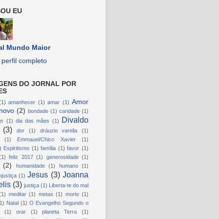
OU EU
al Mundo Maior
perfil completo
GENS DO JORNAL POR
ES
Amor
(1)
amanhecer
(1)
amar
(1)
novo
(2)
bondade
(1)
caridade
(1)
Divaldo
er
(1)
dia das mães
(1)
(3)
dor
(1)
dráuzio varella
(1)
(1)
Emmauel/Chico Xavier
(1)
)
Espiritismo
(1)
família
(1)
favor
(1)
(1)
feliz 2017
(1)
generosidade
(1)
(2)
humanidade
(1)
humano
(1)
Jesus
(3)
Joanna
njustiça
(1)
lis
(3)
justiça
(1)
Liberta-te do mal
(1)
meditar
(1)
metas
(1)
morte
(1)
1)
Natal
(1)
O Evangelho Segundo o
(1)
orar
(1)
planeta Terra
(1)