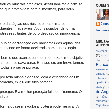
air os minerais preciosos, destruíam-me e nem se
QUEM S
ias que promoviam para si mesmos, para seus
eso das águas dos rios, oceanos e mares,
Jorn
luentes imagináveis. Alguns jogados, de forma
Ver meu 
astres resultantes de puro descaso ou imprudência.
MENSA
tínuo da depredação dos habitantes das águas, das
AUTOR
minhando de forma acelerada para sua extinção.
alvorecer
(2)
ano 
i bem o que aconteceu, e com certeza o meu objetivo
chico xavi
as, eu precisava parar. Era isso ou, em breve tempo,
Franco
odas iria ser aniquilada.
emmanuel
empatia
(1
por toda minha extensão, com a celeridade de um
felicidade
tormenta, exigiu que tudo parasse.
gratidão
idade
(1)
i
de Ânge
roteger. E a melhor proteção foi o confinamento. O
dível.
(1)
mães
mulheres
(
Espiritismo
orma quase miraculosa, voltei a poder respirar. A