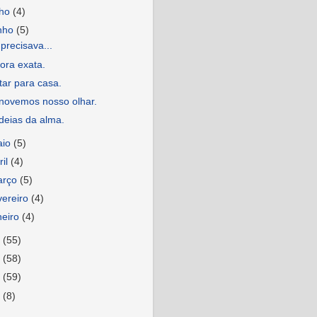
lho
(4)
nho
(5)
precisava...
ora exata.
tar para casa.
novemos nosso olhar.
deias da alma.
aio
(5)
ril
(4)
arço
(5)
vereiro
(4)
neiro
(4)
9
(55)
8
(58)
7
(59)
6
(8)