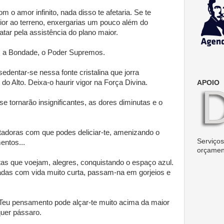
om o amor infinito, nada disso te afetaria. Se te
or ao terreno, enxergarias um pouco além do
tar pela assistência do plano maior.
, a Bondade, o Poder Supremos.
sedentar-se nessa fonte cristalina que jorra
o Alto. Deixa-o haurir vigor na Força Divina.
APOIO
e tornarão insignificantes, as dores diminutas e o
tadoras com que podes deliciar-te, amenizando o
Serviços 
entos...
orçamen
as que voejam, alegres, conquistando o espaço azul.
adas com vida muito curta, passam-na em gorjeios e
Teu pensamento pode alçar-te muito acima da maior
quer pássaro.