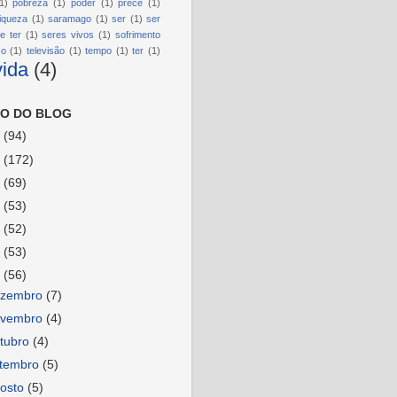
1)
pobreza
(1)
poder
(1)
prece
(1)
riqueza
(1)
saramago
(1)
ser
(1)
ser
e ter
(1)
seres vivos
(1)
sofrimento
so
(1)
televisão
(1)
tempo
(1)
ter
(1)
vida
(4)
O DO BLOG
6
(94)
5
(172)
4
(69)
3
(53)
2
(52)
1
(53)
0
(56)
ezembro
(7)
ovembro
(4)
tubro
(4)
etembro
(5)
osto
(5)