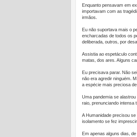
Enquanto pensavam em extr
importavam com as tragéd
irmãos.
Eu não suportava mais o p
encharcadas de todos os po
deliberada, outros, por des
Assistia ao espetáculo con
matas, dos ares. Alguns ca
Eu precisava parar. Não se
não era agredir ninguém. M
a espécie mais preciosa de t
Uma pandemia se alastrou 
raio, prenunciando intensa 
A Humanidade precisou se p
isolamento se fez imprescin
Em apenas alguns dias, de f