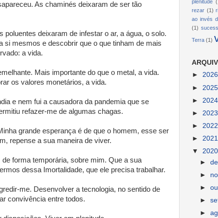
plenitude
(
sapareceu. As chaminés deixaram de ser tão
rezar
(1)
ao invés d
(1)
suces
s poluentes deixaram de infestar o ar, a água, o solo.
Terra
(1)
a si mesmos e descobrir que o que tinham de mais
rvado: a vida.
ARQUIV
emelhante. Mais importante do que o metal, a vida.
►
202
ar os valores monetários, a vida.
►
202
►
202
ndia e nem fui a causadora da pandemia que se
permitiu refazer-me de algumas chagas.
►
202
►
202
Minha grande esperança é de que o homem, esse ser
►
202
m, repense a sua maneira de viver.
▼
202
, de forma temporária, sobre mim. Que a sua
►
d
termos dessa Imortalidade, que ele precisa trabalhar.
►
n
►
ou
gredir-me. Desenvolver a tecnologia, no sentido de
ar convivência entre todos.
►
s
►
ag