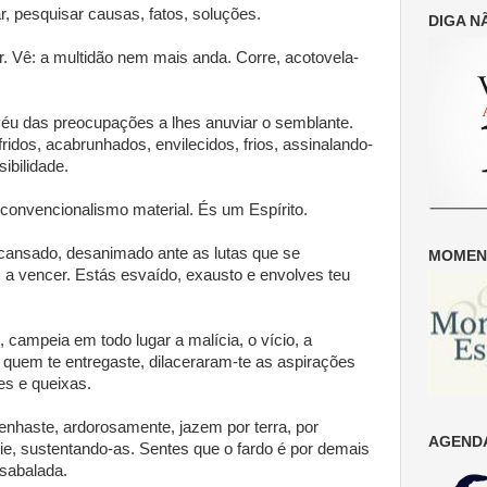
r, pesquisar causas, fatos, soluções.
DIGA N
r. Vê: a multidão nem mais anda. Corre, acotovela-
éu das preocupações a lhes anuviar o semblante.
ridos, acabrunhados, envilecidos, frios, assinalando-
ibilidade.
 convencionalismo material. És um Espírito.
cansado, desanimado ante as lutas que se
MOMENT
 a vencer. Estás esvaído, exausto e envolves teu
 campeia em todo lugar a malícia, o vício, a
quem te entregaste, dilaceraram-te as aspirações
es e queixas.
nhaste, ardorosamente, jazem por terra, por
AGENDA
lie, sustentando-as. Sentes que o fardo é por demais
sabalada.