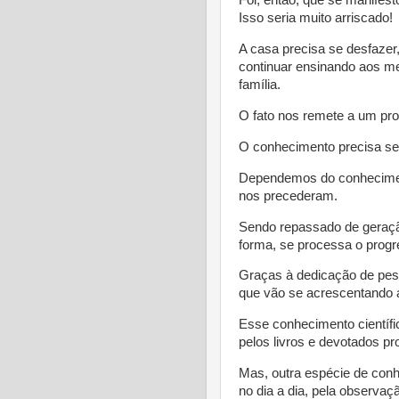
Foi, então, que se manifes
Isso seria muito arriscado!
A casa precisa se desfazer
continuar ensinando aos me
família.
O fato nos remete a um pr
O conhecimento precisa se
Dependemos do conheciment
nos precederam.
Sendo repassado de geraç
forma, se processa o prog
Graças à dedicação de pesq
que vão se acrescentando 
Esse conhecimento científi
pelos livros e devotados pr
Mas, outra espécie de conh
no dia a dia, pela observa