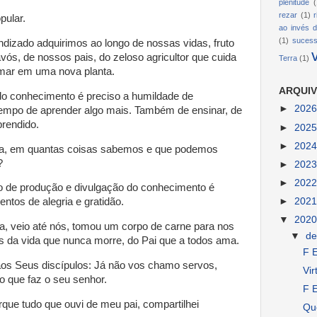
plenitude
(
rezar
(1)
pular.
ao invés d
(1)
suces
izado adquirimos ao longo de nossas vidas, fruto
ós, de nossos pais, do zeloso agricultor que cuida
Terra
(1)
rmar em uma nova planta.
ARQUIV
 do conhecimento é preciso a humildade de
►
202
empo de aprender algo mais. Também de ensinar, de
rendido.
►
202
►
202
a, em quantas coisas sabemos e que podemos
?
►
202
►
202
o de produção e divulgação do conhecimento é
►
202
entos de alegria e gratidão.
▼
202
, veio até nós, tomou um corpo de carne para nos
▼
d
es da vida que nunca morre, do Pai que a todos ama.
F E
os Seus discípulos: Já não vos chamo servos,
Vir
 que faz o seu senhor.
F E
ue tudo que ouvi de meu pai, compartilhei
Qu