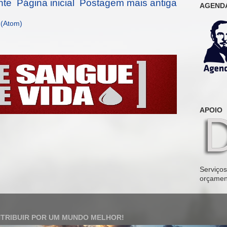
nte
Página inicial
Postagem mais antiga
AGENDA
 (Atom)
APOIO
Serviços 
orçamen
TRIBUIR POR UM MUNDO MELHOR!