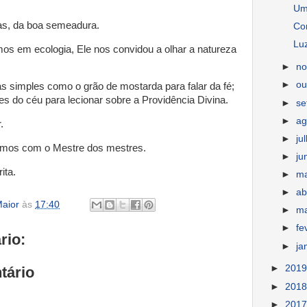
Um
as, da boa semeadura.
Co
Luz
s em ecologia, Ele nos convidou a olhar a natureza
►
n
►
ou
ras simples como o grão de mostarda para falar da fé;
s do céu para lecionar sobre a Providência Divina.
►
s
►
ag
.
►
ju
mos com o Mestre dos mestres.
►
ju
ita.
►
m
►
ab
aior
às
17:40
►
m
►
fe
rio:
►
ja
►
201
tário
►
201
►
201