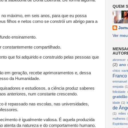
tou a sabedoria de Dona Libertina: De forma alguma.
QUEM S
, no máximo, em seis anos, para que eu possa
us filhos e netos como se constrói um abrigo para a
Jorn
Ver meu 
ofundo ensinamento.
r constantemente compartilhado.
MENSA
AUTOR
o que foi adquirido e construído pelas pessoas que
alvorecer
(2)
ano 
chico xavi
ão em geração, recebe aprimoramentos e, dessa
Franco
resso da Humanidade.
emmanuel
empatia
(1
uisadores e estudiosos, a ciência produz saberes
felicidade
aos anteriores, num constante crescendo.
gratidão
idade
(1)
i
co é repassado nas escolas, nas universidades,
de Ânge
ofessores.
(1)
mães
mulheres
(
ecimento é igualmente valiosa. É aquela produzida
Espiritismo
ção atenta da natureza e do comportamento humano.