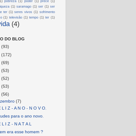
1)
pobreza
(1)
poder
(1)
prece
(1)
riqueza
(1)
saramago
(1)
ser
(1)
ser
e ter
(1)
seres vivos
(1)
sofrimento
so
(1)
televisão
(1)
tempo
(1)
ter
(1)
vida
(4)
O DO BLOG
6
(93)
5
(172)
4
(69)
3
(53)
2
(52)
1
(53)
0
(56)
ezembro
(7)
 L I Z - A N O - N O V O.
tudes para o ano novo.
 L I Z - N A T A L
em era esse homem ?