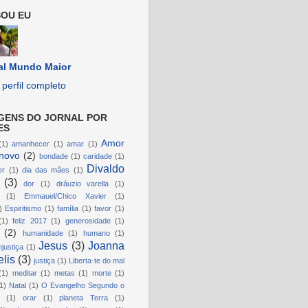
OU EU
al Mundo Maior
perfil completo
GENS DO JORNAL POR
ES
Amor
(1)
amanhecer
(1)
amar
(1)
novo
(2)
bondade
(1)
caridade
(1)
Divaldo
er
(1)
dia das mães
(1)
(3)
dor
(1)
dráuzio varella
(1)
(1)
Emmauel/Chico Xavier
(1)
)
Espiritismo
(1)
família
(1)
favor
(1)
(1)
feliz 2017
(1)
generosidade
(1)
(2)
humanidade
(1)
humano
(1)
Jesus
(3)
Joanna
njustiça
(1)
lis
(3)
justiça
(1)
Liberta-te do mal
(1)
meditar
(1)
metas
(1)
morte
(1)
1)
Natal
(1)
O Evangelho Segundo o
(1)
orar
(1)
planeta Terra
(1)