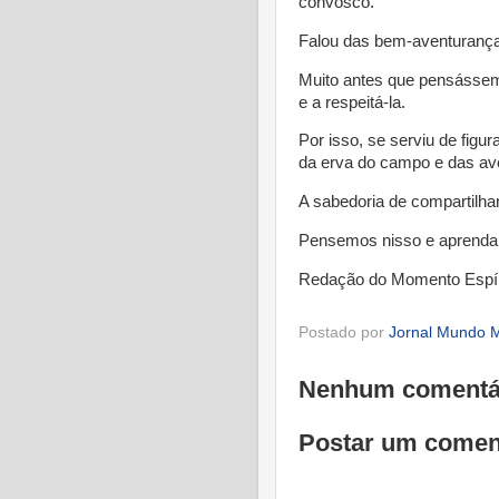
convosco.
Falou das bem-aventuranç
Muito antes que pensássemo
e a respeitá-la.
Por isso, se serviu de figu
da erva do campo e das ave
A sabedoria de compartilhar
Pensemos nisso e aprenda
Redação do Momento Espír
Postado por
Jornal Mundo M
Nenhum comentá
Postar um comen