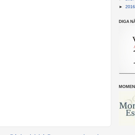
►
201
DIGA N
MOMENT