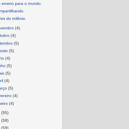
 ensino para o mundo.
mpartilhando.
es do milênio.
ovembro
(4)
tubro
(4)
etembro
(5)
osto
(5)
lho
(4)
nho
(5)
aio
(5)
ril
(4)
arço
(5)
vereiro
(4)
neiro
(4)
9
(55)
8
(58)
7
(59)