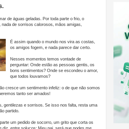
s.
 de águas geladas. Por toda parte o frio, o
, nada de sorrisos calorosos, mãos amigas,
É assim quando o mundo nos vira as costas,
os amigos fogem, e nada parece dar certo.
Nesses momentos temos vontade de
perguntar: Onde estão as pessoas gentis, os
bons sentimentos? Onde se escondeu o amor,
que todos louvamos?
ão cresce um sentimento infeliz: o de que não somos
ueremos tanto ser amados!
, gentilezas e sorrisos. Se isso nos falta, resta uma
o partido.
parte um pedido de socorro, um grito que corta os
 diz, entre soluços: Meu pai, será que podes me