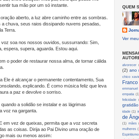
entir tua mão por um só instante.
QUEM S
 coração aberto, a luz abre caminho entre as sombras.
 a chuva, seus raios dissipando nuvens pesadas,
a Terra.
Jorn
Ver meu 
 voz soa nos nossos ouvidos, sussurrando: Sim,
ia, espera, supera, aguarda. Estou aqui.
MENSA
AUTOR
m o poder de restaurar nossa alma, de tornar cálida
alvorecer
a.
(2)
ano 
chico xavi
o a Ele é alcançar o permanente contentamento, Sua
Franco
nsolando, explicando. É como música feliz que leva
emmanuel
ura a paz e devolve o sorriso.
empatia
(1
felicidade
 quando a solidão se instalar e as lágrimas
gratidão
a voz na garganta.
idade
(1)
i
de Ânge
 E em vez de queixas, permita que a voz secreta
(1)
mães
as as coisas. Dirija ao Pai Divino uma oração de
mulheres
(
Espiritismo
lgo mais ou menos assim: