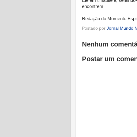
Ele em ti habite e, sentin
encontrem.
Redação do Momento Espír
Postado por
Jornal Mundo M
Nenhum comentá
Postar um comen