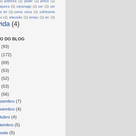
1)
pobreza
(1)
poder
(1)
prece
(1)
riqueza
(1)
saramago
(1)
ser
(1)
ser
e ter
(1)
seres vivos
(1)
sofrimento
so
(1)
televisão
(1)
tempo
(1)
ter
(1)
vida
(4)
O DO BLOG
6
(93)
5
(172)
4
(69)
3
(53)
2
(52)
1
(53)
0
(56)
ezembro
(7)
ovembro
(4)
tubro
(4)
etembro
(5)
osto
(5)