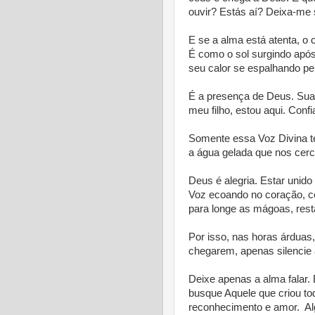
ouvir? Estás aí? Deixa-me s
E se a alma está atenta, o
É como o sol surgindo após
seu calor se espalhando pel
É a presença de Deus. Sua
meu filho, estou aqui. Conf
Somente essa Voz Divina te
a água gelada que nos cerc
Deus é alegria. Estar unid
Voz ecoando no coração, co
para longe as mágoas, resta
Por isso, nas horas árduas,
chegarem, apenas silencie 
Deixe apenas a alma falar.
busque Aquele que criou tod
reconhecimento e amor. A