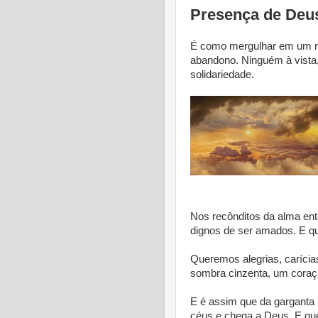
Presença de Deu
É como mergulhar em um mar
abandono. Ninguém à vista
solidariedade.
Nos recônditos da alma ent
dignos de ser amados. E q
Queremos alegrias, carícias
sombra cinzenta, um coraçã
E é assim que da garganta 
céus e chega a Deus. E que