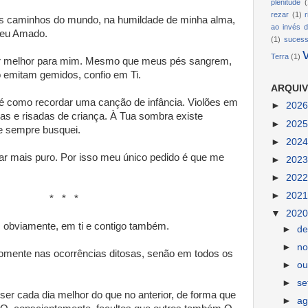
plenitude
(
rezar
(1)
s caminhos do mundo, na humildade de minha alma,
ao invés d
Meu Amado.
(1)
suces
Terra
(1)
or melhor para mim. Mesmo que meus pés sangrem,
emitam gemidos, confio em Ti.
ARQUIV
é como recordar uma canção de infância. Violões em
►
202
sas e risadas de criança. À Tua sombra existe
►
202
e sempre busquei.
►
202
ar mais puro. Por isso meu único pedido é que me
►
202
►
202
►
202
 *
▼
202
, obviamente, em ti e contigo também.
►
d
►
n
omente nas ocorrências ditosas, senão em todos os
►
ou
►
s
ser cada dia melhor do que no anterior, de forma que
►
ag