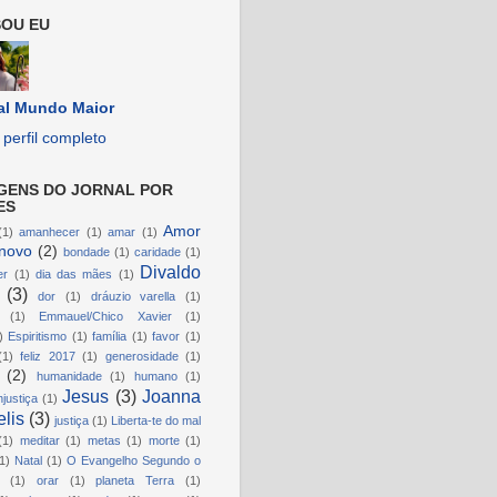
OU EU
al Mundo Maior
perfil completo
GENS DO JORNAL POR
ES
Amor
(1)
amanhecer
(1)
amar
(1)
novo
(2)
bondade
(1)
caridade
(1)
Divaldo
er
(1)
dia das mães
(1)
(3)
dor
(1)
dráuzio varella
(1)
(1)
Emmauel/Chico Xavier
(1)
)
Espiritismo
(1)
família
(1)
favor
(1)
(1)
feliz 2017
(1)
generosidade
(1)
(2)
humanidade
(1)
humano
(1)
Jesus
(3)
Joanna
njustiça
(1)
lis
(3)
justiça
(1)
Liberta-te do mal
(1)
meditar
(1)
metas
(1)
morte
(1)
1)
Natal
(1)
O Evangelho Segundo o
(1)
orar
(1)
planeta Terra
(1)