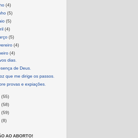
lho
(4)
nho
(5)
aio
(5)
ril
(4)
arço
(5)
vereiro
(4)
neiro
(4)
os dias.
esença de Deus.
oz que me dirige os passos.
bre provas e expiações.
9
(55)
8
(58)
7
(59)
6
(8)
ÃO AO ABORTO!