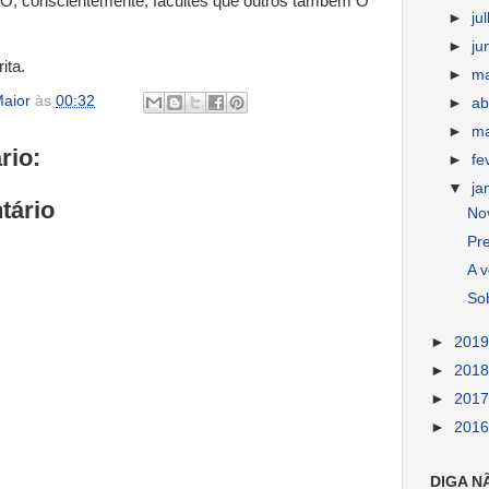
do-O, conscientemente, facultes que outros também O
►
ju
►
ju
ita.
►
m
aior
às
00:32
►
ab
►
m
rio:
►
fe
▼
ja
tário
Nov
Pr
A v
So
►
201
►
201
►
201
►
201
DIGA N