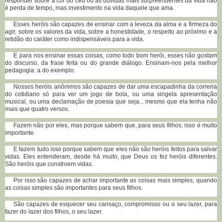
responder sobre a cor do céu ou as dúvidas mais surpreendentes da vida não
é perda de tempo, mas investimento na vida daquele que ama.
Esses heróis são capazes de ensinar com a leveza da alma e a firmeza do
agir, sobre os valores da vida, sobre a honestidade, o respeito ao próximo e a
retidão do caráter como indispensáveis para a vida.
E para nos ensinar essas coisas, como todo bom herói, esses não gostam
do discurso, da frase feita ou do grande diálogo. Ensinam-nos pela melhor
pedagogia: a do exemplo.
Nossos heróis anônimos são capazes de dar uma escapadinha da correria
do cotidiano só para ver um jogo de bola, ou uma singela apresentação
musical, ou uma declamação de poesia que seja... mesmo que ela tenha não
mais que quatro versos.
Fazem não por eles, mas porque sabem que, para seus filhos, isso é muito
importante.
E fazem tudo isso porque sabem que eles não são heróis feitos para salvar
vidas. Eles entenderam, desde há muito, que Deus os fez heróis diferentes.
São heróis que constroem vidas.
Por isso são capazes de achar importante as coisas mais simples, quando
as coisas simples são importantes para seus filhos.
São capazes de esquecer seu cansaço, compromisso ou o seu lazer, para
fazer do lazer dos filhos, o seu lazer.