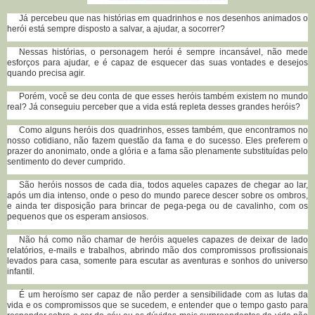
Já percebeu que nas histórias em quadrinhos e nos desenhos animados o
herói está sempre disposto a salvar, a ajudar, a socorrer?
Nessas histórias, o personagem herói é sempre incansável, não mede
esforços para ajudar, e é capaz de esquecer das suas vontades e desejos
quando precisa agir.
Porém, você se deu conta de que esses heróis também existem no mundo
real? Já conseguiu perceber que a vida está repleta desses grandes heróis?
Como alguns heróis dos quadrinhos, esses também, que encontramos no
nosso cotidiano, não fazem questão da fama e do sucesso. Eles preferem o
prazer do anonimato, onde a glória e a fama são plenamente substituídas pelo
sentimento do dever cumprido.
São heróis nossos de cada dia, todos aqueles capazes de chegar ao lar,
após um dia intenso, onde o peso do mundo parece descer sobre os ombros,
e ainda ter disposição para brincar de pega-pega ou de cavalinho, com os
pequenos que os esperam ansiosos.
Não há como não chamar de heróis aqueles capazes de deixar de lado
relatórios, e-mails e trabalhos, abrindo mão dos compromissos profissionais
levados para casa, somente para escutar as aventuras e sonhos do universo
infantil.
É um heroísmo ser capaz de não perder a sensibilidade com as lutas da
vida e os compromissos que se sucedem, e entender que o tempo gasto para