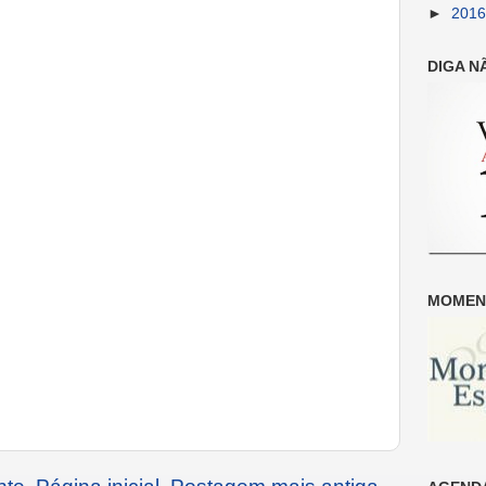
►
201
DIGA N
MOMENT