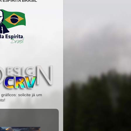
 ESPÍRITA BRASIL
gráficos: solicite já um
to!