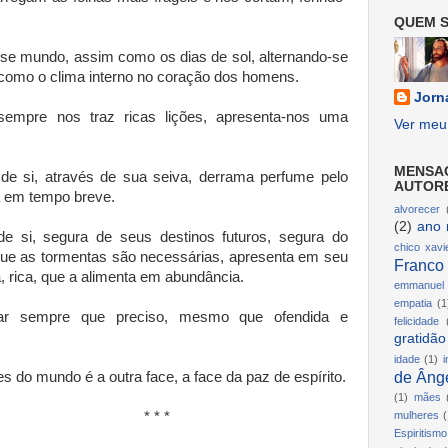
QUEM S
se mundo, assim como os dias de sol, alternando-se
omo o clima interno no coração dos homens.
Jorn
sempre nos traz ricas lições, apresenta-nos uma
Ver meu 
MENSA
de si, através de sua seiva, derrama perfume pelo
AUTOR
ra em tempo breve.
alvorecer
(2)
ano 
e si, segura de seus destinos futuros, segura do
chico xavi
que as tormentas são necessárias, apresenta em seu
Franco
, rica, que a alimenta em abundância.
emmanuel
empatia
(1
ar sempre que preciso, mesmo que ofendida e
felicidade
gratidão
idade
(1)
i
de Ânge
 do mundo é a outra face, a face da paz de espírito.
(1)
mães
* *
mulheres
(
Espiritismo