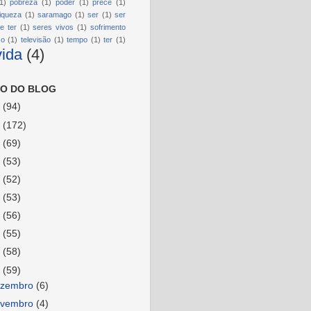
1)
pobreza
(1)
poder
(1)
prece
(1)
riqueza
(1)
saramago
(1)
ser
(1)
ser
e ter
(1)
seres vivos
(1)
sofrimento
so
(1)
televisão
(1)
tempo
(1)
ter
(1)
vida
(4)
O DO BLOG
6
(94)
5
(172)
4
(69)
3
(53)
2
(52)
1
(53)
0
(56)
9
(55)
8
(58)
7
(59)
ezembro
(6)
ovembro
(4)