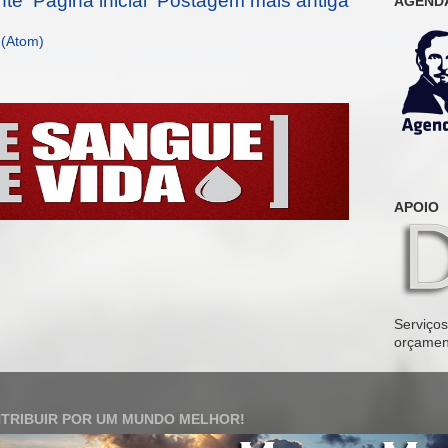
nte
Página inicial
Postagem mais antiga
AGENDA
 (Atom)
APOIO
Serviços 
orçamen
TRIBUIR POR UM MUNDO MELHOR!