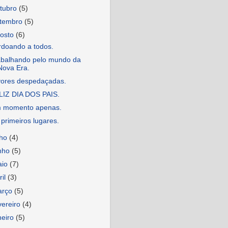
tubro
(5)
etembro
(5)
osto
(6)
rdoando a todos.
abalhando pelo mundo da
Nova Era.
vores despedaçadas.
LIZ DIA DOS PAIS.
 momento apenas.
primeiros lugares.
lho
(4)
nho
(5)
aio
(7)
ril
(3)
arço
(5)
vereiro
(4)
neiro
(5)