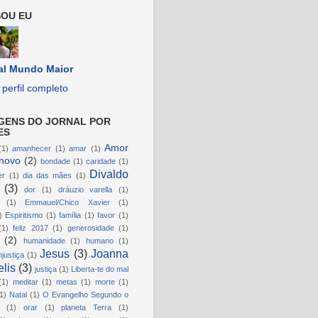
OU EU
al Mundo Maior
perfil completo
GENS DO JORNAL POR
ES
Amor
(1)
amanhecer
(1)
amar
(1)
novo
(2)
bondade
(1)
caridade
(1)
Divaldo
er
(1)
dia das mães
(1)
(3)
dor
(1)
dráuzio varella
(1)
(1)
Emmauel/Chico Xavier
(1)
)
Espiritismo
(1)
família
(1)
favor
(1)
(1)
feliz 2017
(1)
generosidade
(1)
(2)
humanidade
(1)
humano
(1)
Jesus
(3)
Joanna
njustiça
(1)
lis
(3)
justiça
(1)
Liberta-te do mal
(1)
meditar
(1)
metas
(1)
morte
(1)
1)
Natal
(1)
O Evangelho Segundo o
(1)
orar
(1)
planeta Terra
(1)