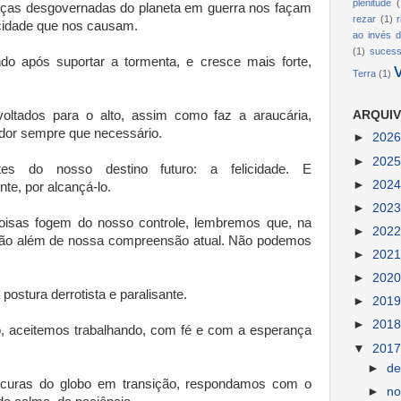
plenitude
(
rças desgovernadas do planeta em guerra nos façam
rezar
(1)
icidade que nos causam.
ao invés d
(1)
suces
do após suportar a tormenta, e cresce mais forte,
Terra
(1)
ltados para o alto, assim como faz a araucária,
ARQUIV
ador sempre que necessário.
►
202
►
202
tes do nosso destino futuro: a felicidade. E
►
202
te, por alcançá-lo.
►
202
isas fogem do nosso controle, lembremos que, na
►
202
stão além de nossa compreensão atual. Não podemos
►
202
►
202
ostura derrotista e paralisante.
►
201
►
201
 aceitemos trabalhando, com fé e com a esperança
▼
201
►
d
ucuras do globo em transição, respondamos com o
►
n