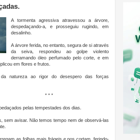
çadas.
A tormenta agressiva atravessou a árvore,
despedaçando-a, e prosseguiu rugindo, em
desalinho.
A árvore ferida, no entanto, segura de si através
da seiva, respondeu ao golpe violento
derramando óleo perfumado pelo corte, e em
plicou em flores e frutos.
da natureza ao rigor do desespero das forças
* *
edaçados pelas tempestades dos dias.
s, sem avisar. Não temos tempo nem de observá-las
te.
regam as folhas mais frágeis e nos cortam, ferindo-