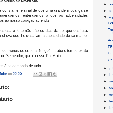
a calma, da paciência.
►
ou
a constante, é sinal de que uma grande mudança se
►
s
aprendamos, entendamos o que as adversidades
▼
ag
os ao nosso coração aprendiz.
Pe
Tr
stosa e forte não são os dias de sol que desfruta,
e chuva que lhe desafiam a capacidade de se manter
Ár
FE
uando menos se espera. Ninguém sabe o tempo exato
Um
rande Semeador, que é nosso Pai Maior.
Os 
está no comando de tudo.
►
ju
aior
às
22:20
►
ju
►
m
rio:
►
ab
►
m
tário
►
fe
►
ja