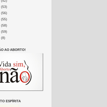
2
(52)
1
(53)
0
(56)
9
(55)
8
(58)
7
(59)
6
(8)
ÃO AO ABORTO!
O ESPÍRITA