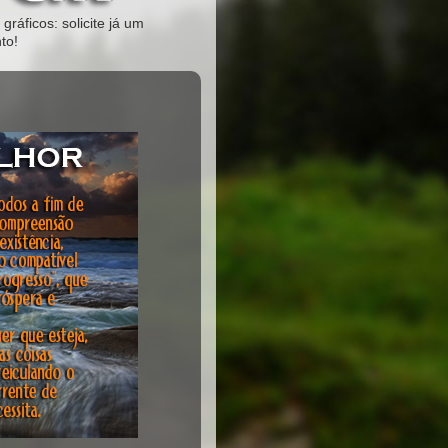
gráficos: solicite já um
to!