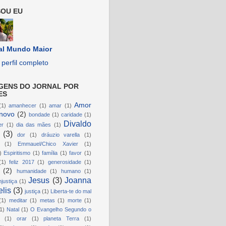
OU EU
al Mundo Maior
perfil completo
GENS DO JORNAL POR
ES
Amor
(1)
amanhecer
(1)
amar
(1)
novo
(2)
bondade
(1)
caridade
(1)
Divaldo
er
(1)
dia das mães
(1)
(3)
dor
(1)
dráuzio varella
(1)
(1)
Emmauel/Chico Xavier
(1)
)
Espiritismo
(1)
família
(1)
favor
(1)
(1)
feliz 2017
(1)
generosidade
(1)
(2)
humanidade
(1)
humano
(1)
Jesus
(3)
Joanna
njustiça
(1)
lis
(3)
justiça
(1)
Liberta-te do mal
(1)
meditar
(1)
metas
(1)
morte
(1)
1)
Natal
(1)
O Evangelho Segundo o
(1)
orar
(1)
planeta Terra
(1)