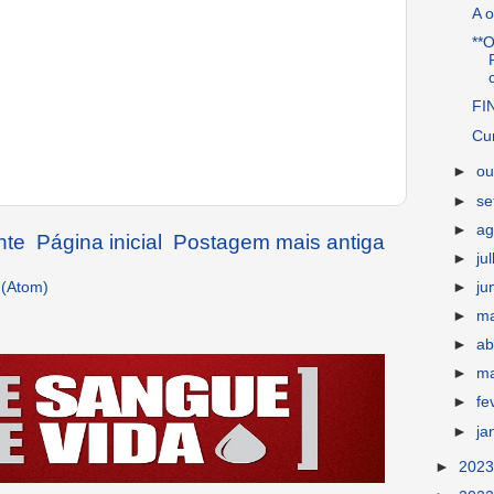
A o
**
FI
Cur
►
ou
►
s
►
ag
nte
Página inicial
Postagem mais antiga
►
ju
 (Atom)
►
ju
►
m
►
ab
►
m
►
fe
►
ja
►
202