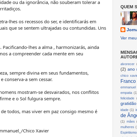
vaidade ou da ignorância, não souberam tolerar a
QUEM S
ritadiços.
ra-lhes os recessos do ser, e identificarás em
ituais que se sentem ultrajadas ou contundidas. Uns
Jorn
Ver meu 
 Pacificando-lhes a alma , harmonizarás, ainda
MENSA
damos a compreender cada mente em seu
AUTOR
alvorecer
(2)
ano 
reza, sempre divina em seus fundamentos,
chico xavi
o e conserva-a sem cessar.
Franco
emmanuel
omens mostram-se desvairados, nos conflitos
empatia
(1
 firme e o Sol fulgura sempre.
felicidade
gratidão
idade
(1)
i
 de todos, mas viver em paz consigo mesmo é
de Ânge
(1)
mães
mulheres
(
mmanuel_/Chico Xavier
Espiritismo