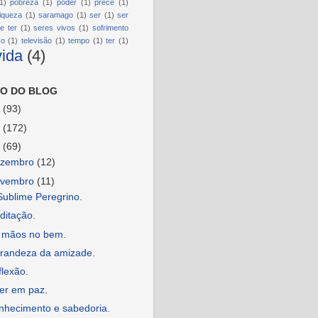
1)
pobreza
(1)
poder
(1)
prece
(1)
riqueza
(1)
saramago
(1)
ser
(1)
ser
e ter
(1)
seres vivos
(1)
sofrimento
so
(1)
televisão
(1)
tempo
(1)
ter
(1)
vida
(4)
O DO BLOG
6
(93)
5
(172)
4
(69)
ezembro
(12)
ovembro
(11)
Sublime Peregrino.
ditação.
 mãos no bem.
grandeza da amizade.
lexão.
er em paz.
nhecimento e sabedoria.