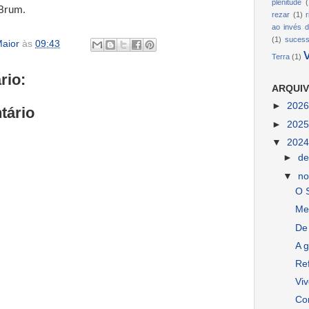
plenitude
(
 Brum.
rezar
(1)
ao invés d
(1)
suces
aior
às
09:43
Terra
(1)
rio:
ARQUIV
►
202
tário
►
202
▼
202
►
d
▼
n
O 
Me
De
A 
Ref
Viv
Co