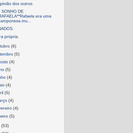
pinião dos outros.
O SONHO DE
RAFAELA**Rafaela era uma
camponesa mu...
NADOS.
a própria.
tubro
(6)
etembro
(5)
osto
(4)
lho
(5)
nho
(4)
aio
(4)
ril
(5)
arço
(4)
vereiro
(4)
neiro
(5)
3
(53)