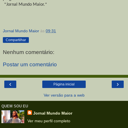
*Jornal Mundo Maior.*
Jornal Mundo Maior
às
09:31
Compartilhar
Nenhum comentário:
Postar um comentário
‹
›
Página inicial
Ver versão para a web
QUEM SOU EU
Jornal Mundo Maior
Ver meu perfil completo