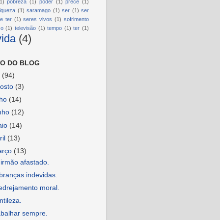
1)
pobreza
(1)
poder
(1)
prece
(1)
riqueza
(1)
saramago
(1)
ser
(1)
ser
e ter
(1)
seres vivos
(1)
sofrimento
so
(1)
televisão
(1)
tempo
(1)
ter
(1)
vida
(4)
O DO BLOG
6
(94)
osto
(3)
lho
(14)
nho
(12)
aio
(14)
ril
(13)
arço
(13)
irmão afastado.
branças indevidas.
edrejamento moral.
tileza.
abalhar sempre.