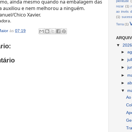
nimo, ainda mesmo quando na embalagem das
plenitude
(
rezar
(1)
ca auxiliou e nem melhorou a ninguém.
ao invés d
nuel/Chico Xavier.
(1)
suces
adora.
Terra
(1)
aior
às
07:19
ARQUIV
rio:
▼
202
►
ag
tário
►
ju
►
ju
►
m
►
ab
▼
m
Ao 
Co
Ap
Gen
Tr