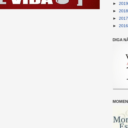
►
201
►
201
►
201
►
201
DIGA N
MOMENT