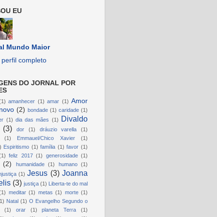
OU EU
al Mundo Maior
perfil completo
GENS DO JORNAL POR
ES
Amor
(1)
amanhecer
(1)
amar
(1)
novo
(2)
bondade
(1)
caridade
(1)
Divaldo
er
(1)
dia das mães
(1)
(3)
dor
(1)
dráuzio varella
(1)
(1)
Emmauel/Chico Xavier
(1)
)
Espiritismo
(1)
família
(1)
favor
(1)
(1)
feliz 2017
(1)
generosidade
(1)
(2)
humanidade
(1)
humano
(1)
Jesus
(3)
Joanna
njustiça
(1)
lis
(3)
justiça
(1)
Liberta-te do mal
(1)
meditar
(1)
metas
(1)
morte
(1)
1)
Natal
(1)
O Evangelho Segundo o
(1)
orar
(1)
planeta Terra
(1)