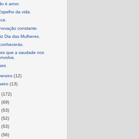
do é amor.
spelho da vida.
ece.
novação constante.
iz Dia das Mulheres.
conhecerás.
tes que a saudade nos
envolva.
ses.
vereiro
(12)
neiro
(13)
5
(172)
4
(69)
3
(53)
2
(52)
1
(53)
0
(56)