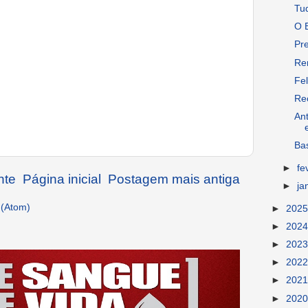
Tu
O E
Pr
Re
Fel
Re
An
Ba
►
fe
nte
Página inicial
Postagem mais antiga
►
ja
 (Atom)
►
202
►
202
►
202
►
202
►
202
►
202