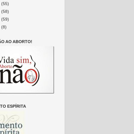
9
(55)
8
(58)
7
(59)
6
(8)
ÃO AO ABORTO!
O ESPÍRITA