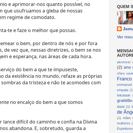
nio e aprimorar-nos quanto possível, no
QUEM S
m que usufruamos a gleba de nossas
 em regime de comodato.
Jorn
nta-te e faze o melhor que possas.
Ver meu 
semear o bem, por dentro de nós e por fora
, de vez que, nessas diretrizes, o bem se nos
MENSA
agem e esperança, nas áreas de cada hora.
AUTOR
alvorecer
(2)
ano 
 serviço do bem a que te impuseste,
chico xavi
 da existência no mundo, refaze as próprias
Franco
as sombras da tristeza e não te acomodes com
emmanuel
empatia
(1
felicidade
gratidão
nte no encalço do bem a que somos
idade
(1)
i
de Ânge
(1)
mães
lance difícil do caminho e confia na Divina
mulheres
(
 nos abandona. E, sobretudo, guarda a
Espiritismo