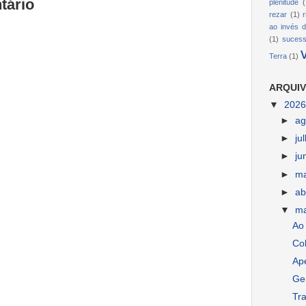
tário
plenitude
(
rezar
(1)
ao invés d
(1)
suces
Terra
(1)
ARQUIV
▼
202
►
ag
►
ju
►
ju
►
m
►
ab
▼
m
Ao 
Co
Ap
Gen
Tr