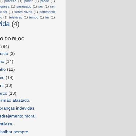
1)
pobreza
(1)
poder
(1)
prece
(1)
riqueza
(1)
saramago
(1)
ser
(1)
ser
e ter
(1)
seres vivos
(1)
sofrimento
so
(1)
televisão
(1)
tempo
(1)
ter
(1)
vida
(4)
O DO BLOG
6
(94)
osto
(3)
lho
(14)
nho
(12)
aio
(14)
ril
(13)
arço
(13)
irmão afastado.
branças indevidas.
edrejamento moral.
tileza.
abalhar sempre.