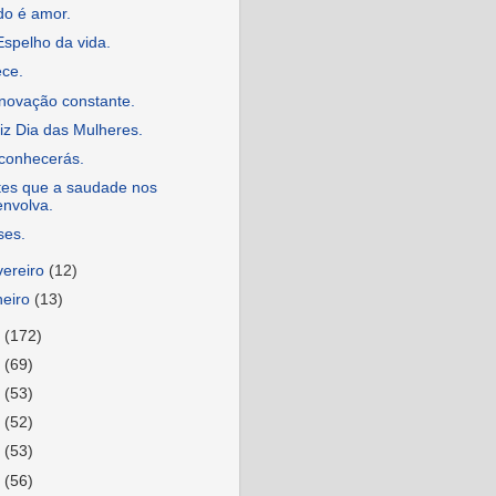
do é amor.
spelho da vida.
ece.
novação constante.
iz Dia das Mulheres.
conhecerás.
tes que a saudade nos
envolva.
ses.
vereiro
(12)
neiro
(13)
5
(172)
4
(69)
3
(53)
2
(52)
1
(53)
0
(56)