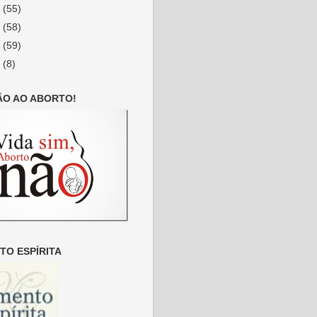
9
(55)
8
(58)
7
(59)
6
(8)
ÃO AO ABORTO!
O ESPÍRITA