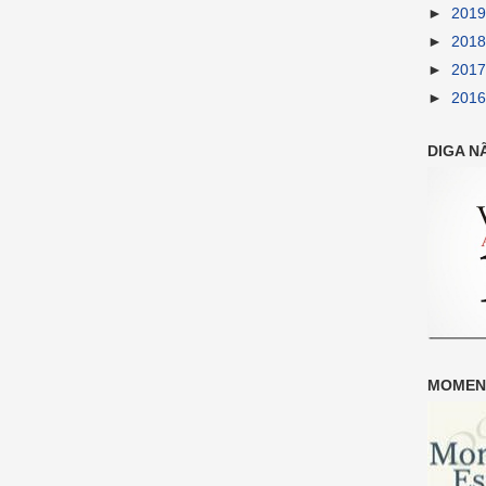
►
201
►
201
►
201
►
201
DIGA N
MOMENT