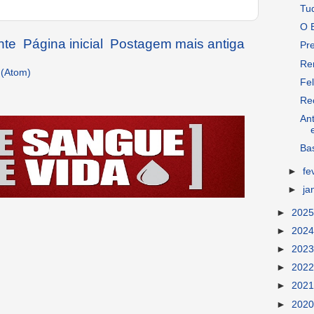
Tu
O E
nte
Página inicial
Postagem mais antiga
Pr
Re
 (Atom)
Fel
Re
An
Ba
►
fe
►
ja
►
202
►
202
►
202
►
202
►
202
►
202