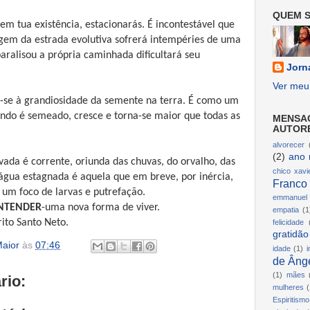
QUEM S
m tua existência, estacionarás. É incontestável que
gem da estrada evolutiva sofrerá intempéries de uma
ralisou a própria caminhada dificultará seu
Jorn
Ver meu 
se à grandiosidade da semente na terra. É como um
ndo é semeado, cresce e torna-se maior que todas as
MENSA
AUTOR
alvorecer
(2)
ano 
ada é corrente, oriunda das chuvas, do orvalho, das
chico xavi
água estagnada é aquela que em breve, por inércia,
Franco
 um foco de larvas e putrefação.
emmanuel
NTENDER
-uma nova forma de viver.
empatia
(1
ito Santo Neto.
felicidade
gratidão
aior
às
07:46
idade
(1)
i
de Ânge
(1)
mães
rio:
mulheres
(
Espiritismo