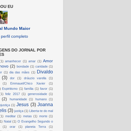
OU EU
al Mundo Maior
perfil completo
GENS DO JORNAL POR
ES
Amor
(1)
amanhecer
(1)
amar
(1)
novo
(2)
bondade
(1)
caridade
(1)
Divaldo
er
(1)
dia das mães
(1)
(3)
dor
(1)
dráuzio varella
(1)
(1)
Emmauel/Chico Xavier
(1)
)
Espiritismo
(1)
família
(1)
favor
(1)
(1)
feliz 2017
(1)
generosidade
(1)
(2)
humanidade
(1)
humano
(1)
Jesus
(3)
Joanna
njustiça
(1)
lis
(3)
justiça
(1)
Liberta-te do mal
(1)
meditar
(1)
metas
(1)
morte
(1)
1)
Natal
(1)
O Evangelho Segundo o
(1)
orar
(1)
planeta Terra
(1)